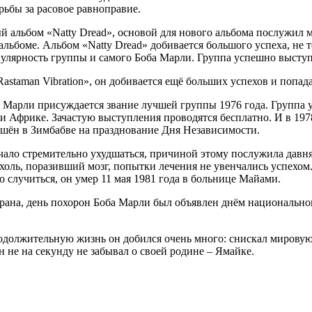
рьбы за расовое равноправие.
ый альбом «Natty Dread», основой для нового альбома послужил м
льбоме. Альбом «Natty Dread» добивается большого успеха, не 
пулярность группы и самого Боба Марли. Группа успешно выступ
astaman Vibration», он добивается ещё больших успехов и попад
а Марли присуждается звание лучшей группы 1976 года. Группа 
ти Африке. Зачастую выступления проводятся бесплатно. И в 19
шён в Зимбабве на празднование Дня Независимости.
чало стремительно ухудшаться, причиной этому послужила давня
ухоль, поразивший мозг, попытки лечения не увенчались успехо
о случиться, он умер 11 мая 1981 года в больнице Майами.
 страна, день похорон Боба Марли был объявлен днём национальн
должительную жизнь он добился очень много: снискал мировую и
 не на секунду не забывал о своей родине – Ямайке.