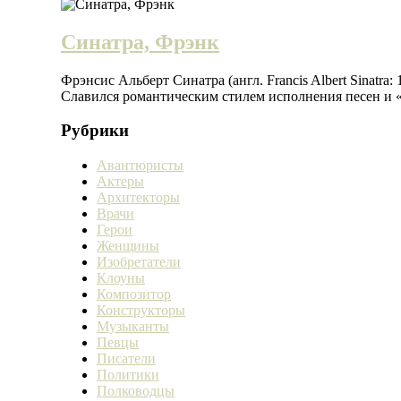
Синатра, Фрэнк
Фрэнсис Альберт Синатра (англ. Francis Albert Sinatr
Славился романтическим стилем исполнения песен и 
Рубрики
Авантюристы
Актеры
Архитекторы
Врачи
Герои
Женщины
Изобретатели
Клоуны
Композитор
Конструкторы
Музыканты
Певцы
Писатели
Политики
Полководцы