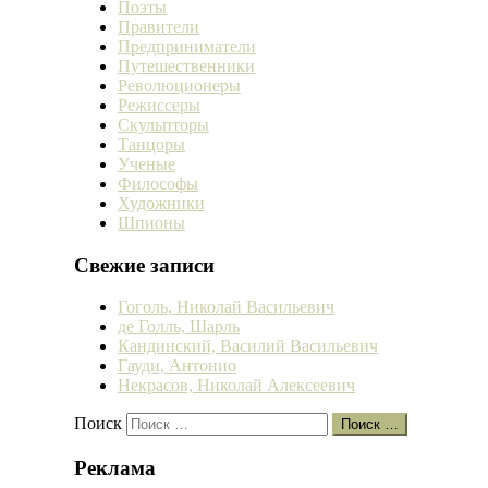
Поэты
Правители
Предприниматели
Путешественники
Революционеры
Режиссеры
Скульпторы
Танцоры
Ученые
Философы
Художники
Шпионы
Свежие записи
Гоголь, Николай Васильевич
де Голль, Шарль
Кандинский, Василий Васильевич
Гауди, Антонио
Некрасов, Николай Алексеевич
Поиск
Поиск …
Реклама