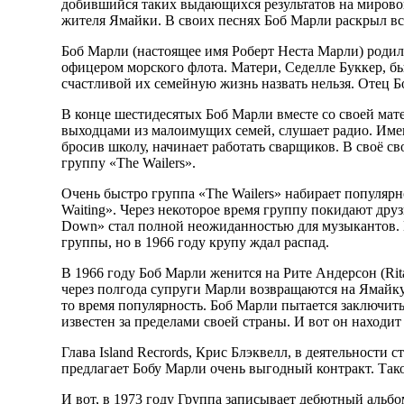
добившийся таких выдающихся результатов на мировой
жителя Ямайки. В своих песнях Боб Марли раскрыл вс
Боб Марли (настоящее имя Роберт Неста Марли) родилс
офицером морского флота. Матери, Седелле Буккер, б
счастливой их семейную жизнь назвать нельзя. Отец Б
В конце шестидесятых Боб Марли вместе со своей мат
выходцами из малоимущих семей, слушает радио. Име
бросив школу, начинает работать сварщиков. В своё св
группу «The Wailers».
Очень быстро группа «The Wailers» набирает популярно
Waiting». Через некоторое время группу покидают дру
Down» стал полной неожиданностью для музыкантов. 
группы, но в 1966 году крупу ждал распад.
В 1966 году Боб Марли женится на Рите Андерсон (Rit
через полгода супруги Марли возвращаются на Ямайку
то время популярность. Боб Марли пытается заключи
известен за пределами своей страны. И вот он находит 
Глава Island Recrords, Крис Блэквелл, в деятельности
предлагает Бобу Марли очень выгодный контракт. Тако
И вот, в 1973 году Группа записывает дебютный альбом