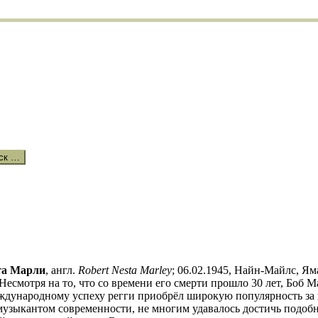
ск …
та Марли
, англ.
Robert Nesta Marley
; 06.02.1945, Найн-Майлс, Я
Несмотря на то, что со времени его смерти прошло 30 лет, Боб 
еждународному успеху регги приобрёл широкую популярность за
узыкантом современности, не многим удавалось достичь подоб