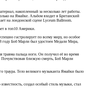
атериал, накопленный за несколько лет работы.
только на Ямайке. Альбом входит в Британский
ает на лондонской сцене Lyceum Ballroom.
ает в топ10 Америки.
успешно гастролирует по всему миру, но особое
78 году Боб Марли был удостоен Медали Мира,
я травма пальца ноги. Он получил её во время
м. Почувствовав близкую смерть, Боб Марли
ого траура. Тело великого музыканта Ямайки было
звестность, создал особый стиль музыки, стал