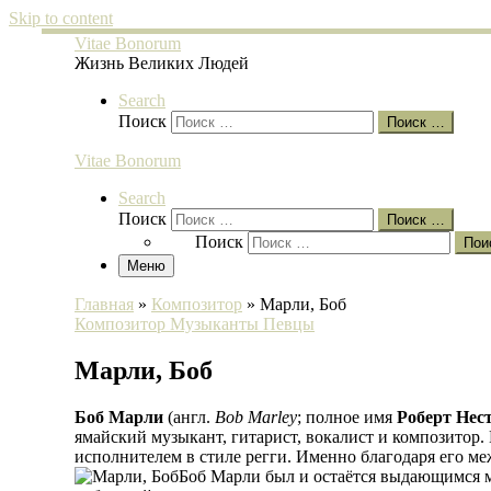
Skip to content
Vitae Bonorum
Жизнь Великих Людей
Search
Поиск
Поиск …
Vitae Bonorum
Search
Поиск
Поиск …
Поиск
Пои
Меню
Главная
»
Композитор
»
Марли, Боб
Композитор
Музыканты
Певцы
Марли, Боб
Боб Марли
(англ.
Bob Marley
; полное имя
Роберт Нес
ямайский музыкант, гитарист, вокалист и композитор. 
исполнителем в стиле регги. Именно благодаря его м
Боб Марли был и остаётся выдающимся м