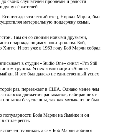
и до своих слушателей проблемы и радости
ю душу её жителей.
. Его пятидесятилетний отец, Норвал Марли, был
осуществлял материальную поддержку семьи,
гстон. Там он со своими новыми друзьями,
анта с зарождающимся рок-н-роллом. Боб,
о Хиггс. И вот уже в 1963 году Боб Марли собрал
исывает в студии «Studio One» сингл «I’m Still
калистом группы. Успех композиции «Simmer
майки. И это был далеко не единственный успех
второй раз, переезжает в США. Однако менее чем
тся голосом движения растаманов, набиравших в
и попытки безуспешны, так как музыкант не был
о о популярности Боба Марли на Ямайке и он
в стиле регги.
о встречен публикой, а сам Боб Марли добился