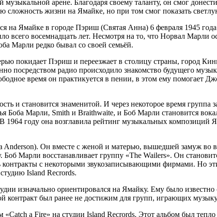
 музыкальной арене. Благодаря своему таланту, он смог донест
ю сложность жизни на Ямайке, но при том смог показать светлу
я на Ямайке в городе Пэриш (Святая Анна) 6 февраля 1945 года
ыло всего восемнадцать лет. Несмотря на то, что Норвал Марли 
оба Марли редко бывал со своей семьёй.
ерью покидает Пэриш и переезжает в столицу страны, город Кин
нно посредством радио происходило знакомство будущего музык
ободное время он практикуется в пении, в этом ему помогает Дж
сть и становится знаменитой. И через некоторое время группа зап
зья Боба Марли, Smith и Braithwaite, и Боб Марли становится во
В 1964 году она возглавила рейтинг музыкальных композиций Я
a Anderson). Он вместе с женой и матерью, вышедшей замуж во 
. Боб Марли восстанавливает группу «The Wailers». Он станови
ть контракты с некоторыми звукозаписывающими фирмами. Но эт
студию Island Recrords.
 студии изначально ориентировался на Ямайку. Ему было известн
й контракт был ранее не достижим для групп, играющих музыку 
 «Catch a Fire» на студии Island Recrords. Этот альбом был тепл