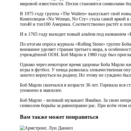
мировой известности. Песни становятся символами бо
В 1975 году группа «The Wailers» выпускает свой нов
Композиция «No Woman, No Cry» стала самой яркой в а
топ40 и топ100 Америки. Соответственно растёт и по
И в 1765 году выходит новый альбом под названием «R
По итогам опроса журнала «Rolling Stone» группе Боб
внимание уделяет странам третьего мира, в особеннос
учреждённой ООН. Боб Марли в 1980 году был пригла
Однако через некоторое время здоровье Боба Марли на
игры в футбол. У певца развилась злокачественная оп
захотел вернуться на родину. Но этому не суждено был
Боб Марли скончался в возрасте 36 лет. Горевала вся
упокоено в мавзолее.
Боб Марли – великий музыкант Ямайки. За свою непро
символом борьбы за равноправие рас. При всём этом он
Вам также может понравиться