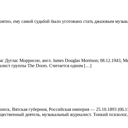
роятно, ему самой судьбой было уготовано стать джазовым музы
с Дуглас Моррисон, англ. James Douglas Morrison; 08.12.1943, 
калист группы The Doors. Считается одним […]
кинск, Вятская губерния, Российская империя — 25.10.1893 (06.1
бщественный деятель, музыкальный журналист. Тонкий психолог,