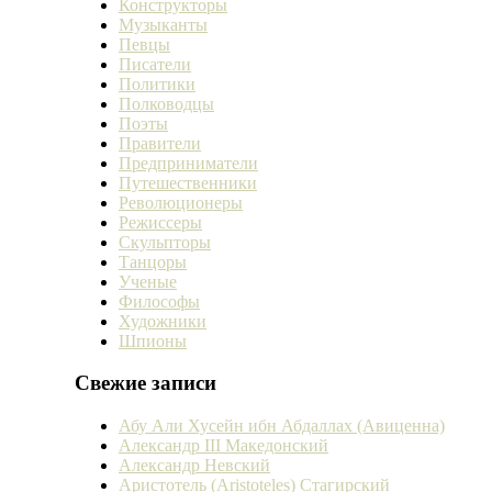
Конструкторы
Музыканты
Певцы
Писатели
Политики
Полководцы
Поэты
Правители
Предприниматели
Путешественники
Революционеры
Режиссеры
Скульпторы
Танцоры
Ученые
Философы
Художники
Шпионы
Свежие записи
Абу Али Хусейн ибн Абдаллах (Авиценна)
Александр III Македонский
Александр Невский
Аристотель (Aristoteles) Стагирский