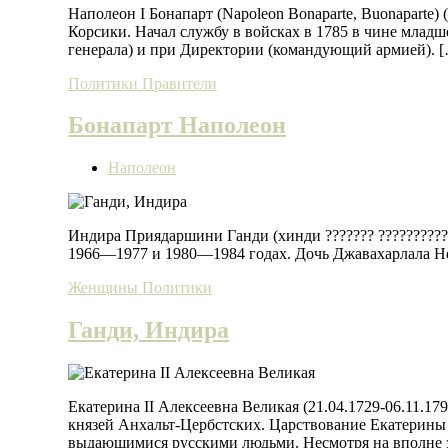
Наполеон I Бонапарт (Napoleon Bonaparte, Buonaparte)
Корсики. Начал службу в войсках в 1785 в чине млад
генерала) и при Директории (командующий армией). 
Политики
Правители
Бонапарт Наполеон
Наполеон
Индира Приядаршини Ганди (хинди ??????? ??????????
1966—1977 и 1980—1984 годах. Дочь Джавахарлала Не
Женщины
Политики
Ганди, Индира
Екатерина II Алексеевна Великая (21.04.1729-06.11.1
князей Анхальт-Цербстских. Царствование Екатерины 
выдающимися русскими людьми. Несмотря на вполне з