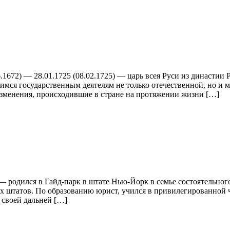
.1672) — 28.01.1725 (08.02.1725) — царь всея Руси из династии
мся государственным деятелям не только отечественной, но и 
Изменения, происходившие в стране на протяжении жизни […]
 — родился в Гайд-парк в штате Нью-Йорк в семье состоятельно
х штатов. По образованию юрист, учился в привилегированной ч
 своей дальней […]