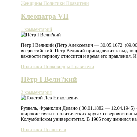
Женщины
Политики
Правители
Клеопатра VII
1 комментарий
Пётр I Великий (Пётр Алексеевич — 30.05.1672 (09.06
всероссийский. Петр Великий принадлежит к выдающи
важности периоду относится и время его правления. 
Политики
Полководцы
Правители
Пётр I Вели?кий
2 комментария
Рузвель, Франклин Делано ( 30.01.1882 — 12.04.1945)
широкие связи в политических кругах северовосточны
Колумбийском университетах. В 1905 году женился на
Политики
Правители