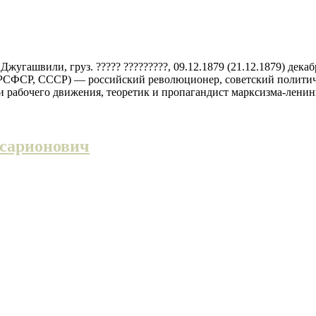
гашвили, груз. ????? ?????????, 09.12.1879 (21.12.1879) декаб
, РСФСР, СССР) — российский революционер, советский полити
и рабочего движения, теоретик и пропагандист марксизма-ленин
ссарионович