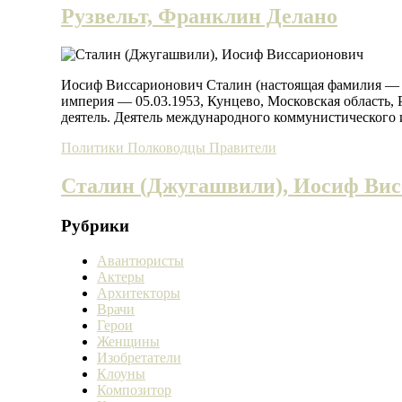
Рузвельт, Франклин Делано
Иосиф Виссарионович Сталин (настоящая фамилия — Джу
империя — 05.03.1953, Кунцево, Московская область
деятель. Деятель международного коммунистического 
Политики
Полководцы
Правители
Сталин (Джугашвили), Иосиф Ви
Рубрики
Авантюристы
Актеры
Архитекторы
Врачи
Герои
Женщины
Изобретатели
Клоуны
Композитор