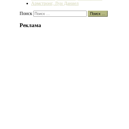
Армстронг, Луи Даниел
Поиск
Поиск …
Реклама