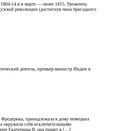
в 1804-14 и в марте — июне 1815. Уроженец
цузской революции (достигнув чина бригадного
итический деятель, премьер-министр Индии в
та Фредерика, принадлежала к дому немецких
она окружила себя исключительными
ие Екатерины II, она пишет в […]