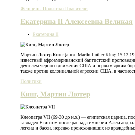
Женщины
Политики
Правители
Екатерина II Алексеевна Великая
Екатерина II
Мартин Лютер Кинг (англ. Martin Luther King; 15.12
известный афроамериканский баптистский проповедни
деятелем черного движения США и первым ярким борц
также против колониальной агрессии США, в частност
Политики
Кинг, Мартин Лютер
Клеопатра VII (69-30 до н.э.) — египетская царица, 
завладел Египтом после распада империи Александра
легенд и басен, нередко происходивших из враждебны