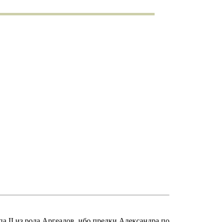
а II из рода Аргеадов, ибо предки Александра по