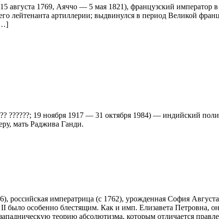
 (15 августа 1769, Аяччо — 5 мая 1821), французский император 
шего лейтенанта артиллерии; выдвинулся в период Великой фран
[…]
?? ??????; 19 ноября 1917 — 31 октября 1984) — индийский пол
ру, мать Раджива Ганди.
796), российская императрица (с 1762), урожденная София Авгус
II было особенно блестящим. Как и имп. Елизавета Петровна, 
ападническую теорию абсолютизма, которым отличается правлен