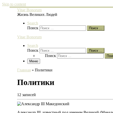
Skip to content
Vitae Bonorum
Жизнь Великих Людей
Search
Поиск
Поиск …
Vitae Bonorum
Search
Поиск
Поиск …
Поиск
Пои
Меню
Главная
»
Политики
Политики
12 записей
Александр III, известный под именем Великий (Македо