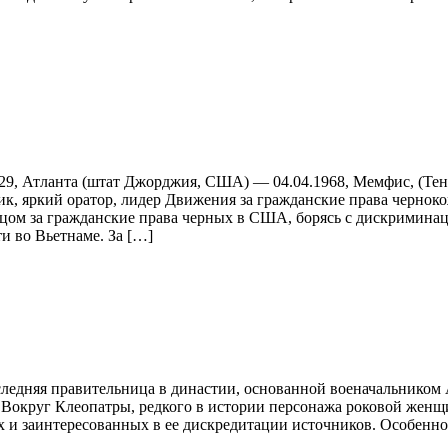
.1929, Атланта (штат Джорджия, США) — 04.04.1968, Мемфис, (Т
к, яркий оратор, лидер Движения за гражданские права черно
ом за гражданские права черных в США, борясь с дискриминац
и во Вьетнаме. За […]
последняя правительница в династии, основанной военачальнико
. Вокруг Клеопатры, редкого в истории персонажа роковой жен
х и заинтересованных в ее дискредитации источников. Особенно