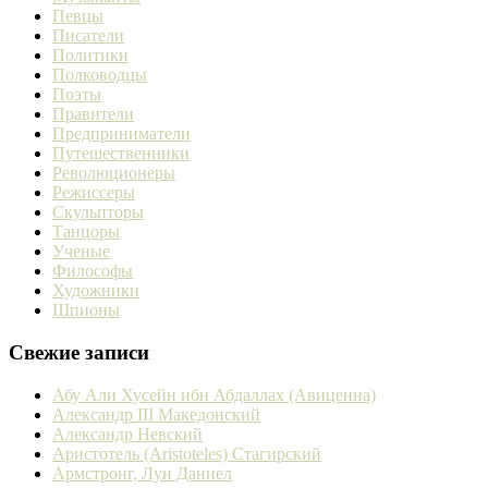
Певцы
Писатели
Политики
Полководцы
Поэты
Правители
Предприниматели
Путешественники
Революционеры
Режиссеры
Скульпторы
Танцоры
Ученые
Философы
Художники
Шпионы
Свежие записи
Абу Али Хусейн ибн Абдаллах (Авиценна)
Александр III Македонский
Александр Невский
Аристотель (Aristoteles) Стагирский
Армстронг, Луи Даниел