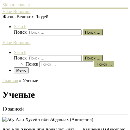
Skip to content
Vitae Bonorum
Жизнь Великих Людей
Search
Поиск
Поиск …
Vitae Bonorum
Search
Поиск
Поиск …
Поиск
Поиск …
Меню
Главная
»
Ученые
Ученые
19 записей
Абу Али Хусейн ибн Абдаллах, (лат. — Авиценна) (Avicenna),