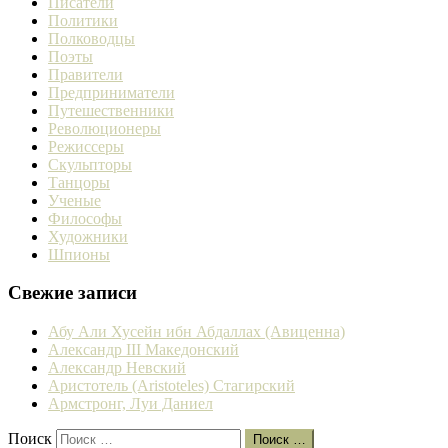
Писатели
Политики
Полководцы
Поэты
Правители
Предприниматели
Путешественники
Революционеры
Режиссеры
Скульпторы
Танцоры
Ученые
Философы
Художники
Шпионы
Свежие записи
Абу Али Хусейн ибн Абдаллах (Авиценна)
Александр III Македонский
Александр Невский
Аристотель (Aristoteles) Стагирский
Армстронг, Луи Даниел
Поиск
Поиск …