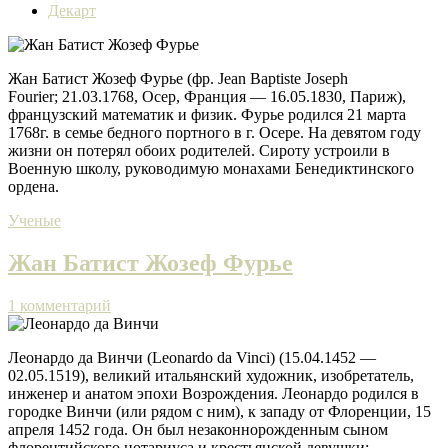
Декарт
Жан Батист Жозеф Фурье (фр. Jean Baptiste Joseph
Fourier; 21.03.1768, Осер, Франция — 16.05.1830, Париж),
французский математик и физик. Фурье родился 21 марта
1768г. в семье бедного портного в г. Осере. На девятом году
жизни он потерял обоих родителей. Сироту устроили в
Военную школу, руководимую монахами Бенедиктинского
ордена.
Ученые
Жан Батист Жозеф Фурье
1 комментарий
Леонардо да Винчи (Leonardo da Vinci) (15.04.1452 —
02.05.1519), великий итальянский художник, изобретатель,
инженер и анатом эпохи Возрождения. Леонардо родился в
городке Винчи (или рядом с ним), к западу от Флоренции, 15
апреля 1452 года. Он был незаконнорожденным сыном
флорентийского нотариуса и крестьянской девушки;