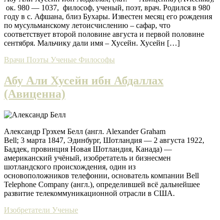
ок. 980 — 1037, философ, ученый, поэт, врач. Родился в 980
году в с. Афшана, близ Бухары. Известен месяц его рождения
по мусульманскому летоисчислению – сафар, что
соответствует второй половине августа и первой половине
сентября. Мальчику дали имя – Хусейн. Хусейн […]
Врачи
Поэты
Ученые
Философы
Абу Али Хусейн ибн Абдаллах
(Авиценна)
Александр Грэхем Белл (англ. Alexander Graham
Bell; 3 марта 1847, Эдинбург, Шотландия — 2 августа 1922,
Баддек, провинция Новая Шотландия, Канада) —
американский учёный, изобретатель и бизнесмен
шотландского происхождения, один из
основоположников телефонии, основатель компании Bell
Telephone Company (англ.), определившей всё дальнейшее
развитие телекоммуникационной отрасли в США.
Изобретатели
Ученые