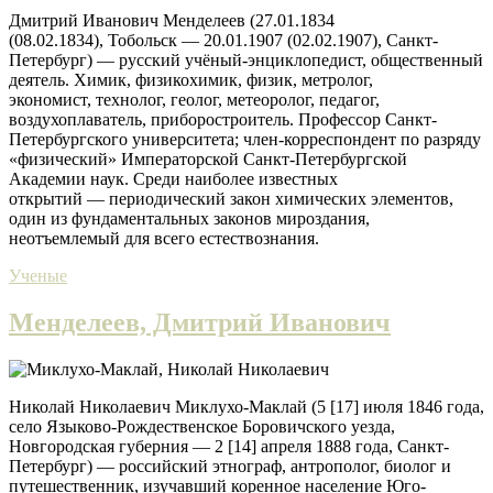
Дмитрий Иванович Менделеев (27.01.1834
(08.02.1834), Тобольск — 20.01.1907 (02.02.1907), Санкт-
Петербург) — русский учёный-энциклопедист, общественный
деятель. Химик, физикохимик, физик, метролог,
экономист, технолог, геолог, метеоролог, педагог,
воздухоплаватель, приборостроитель. Профессор Санкт-
Петербургского университета; член-корреспондент по разряду
«физический» Императорской Санкт-Петербургской
Академии наук. Среди наиболее известных
открытий — периодический закон химических элементов,
один из фундаментальных законов мироздания,
неотъемлемый для всего естествознания.
Ученые
Менделеев, Дмитрий Иванович
Николай Николаевич Миклухо-Маклай (5 [17] июля 1846 года,
село Языково-Рождественское Боровичского уезда,
Новгородская губерния — 2 [14] апреля 1888 года, Санкт-
Петербург) — российский этнограф, антрополог, биолог и
путешественник, изучавший коренное население Юго-