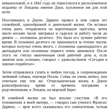
невыносимой, и в 1842 году он переселился в расположенное
недалеко от Лондона имение Доун, купленное им для этой
цели.
Поселившись в Доуне, Дарвин провел в нем сорок лет
спокойной, однообразной и деятельной жизни. Он вставал
очень рано, отправлялся на коротенькую прогулку, затем
около восьми часов завтракал и садился за работу часов до
девяти — половины десятого. Это было его лучшее рабочее
время. В половине десятого он принимался за чтение писем,
которых получал очень много, с половины одиннадцатого до
двенадцати или половины первого опять занимался. После
этого он считал оконченным свой рабочий день и, если
занятия шли успешно, говорил с удовольствием «Сегодня я
хорошо поработал».
Затем отправлялся гулять в любую погоду, в сопровождении
любимой собаки, пинчера Полли. Собак он очень любил, они
отвечали ему тем же. Отшельническая жизнь в Доуне
разнообразилась время от времени поездками к
родственникам, в Лондон, на морской берег.
В семейной жизни он был вполне счастлив. «В его
отношениях к моей матери, — говорил сын ученого Фрэнсис
Дарвин, — ярче всего сказывалась его симпатичная, чуткая