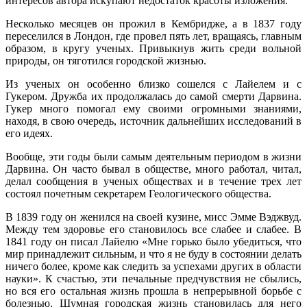
интересов автора искупают недостаток красоты изложения.
Несколько месяцев он прожил в Кембридже, а в 1837 году
переселился в Лондон, где провел пять лет, вращаясь, главным
образом, в кругу ученых. Привыкнув жить среди вольной
природы, он тяготился городской жизнью.
Из ученых он особенно близко сошелся с Лайелем и с
Гукером. Дружба их продолжалась до самой смерти Дарвина.
Гукер много помогал ему своими огромными знаниями,
находя, в свою очередь, источник дальнейших исследований в
его идеях.
Вообще, эти годы были самым деятельным периодом в жизни
Дарвина. Он часто бывал в обществе, много работал, читал,
делал сообщения в ученых обществах и в течение трех лет
состоял почетным секретарем Геологического общества.
В 1839 году он женился на своей кузине, мисс Эмме Вэджвуд.
Между тем здоровье его становилось все слабее и слабее. В
1841 году он писал Лайелю «Мне горько было убедиться, что
мир принадлежит сильным, и что я не буду в состоянии делать
ничего более, кроме как следить за успехами других в области
науки». К счастью, эти печальные предчувствия не сбылись,
но вся его остальная жизнь прошла в непрерывной борьбе с
болезнью. Шумная городская жизнь становилась для него