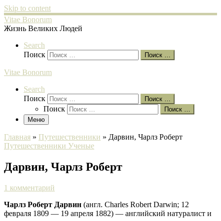
Skip to content
Vitae Bonorum
Жизнь Великих Людей
Search
Поиск
Поиск …
Vitae Bonorum
Search
Поиск
Поиск …
Поиск
Поиск …
Меню
Главная
»
Путешественники
»
Дарвин, Чарлз Роберт
Путешественники
Ученые
Дарвин, Чарлз Роберт
1 комментарий
Чарлз Роберт Дарвин
(англ. Charles Robert Darwin; 12
февраля 1809 — 19 апреля 1882) — английский натуралист и