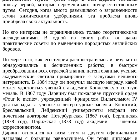
пользу червей, которые перемешивают почву естественным
путем. Сегодня, когда много размышляют о загрязненности
земли химическими удобрениями, эта проблема вновь
приобрела свою актуальность.
Но его интересы не ограничивались только теоретическими
исследованиями. В одной из своих работ он давал
практические советы по выведению породистых английских
боровов.
По мере того, как его теория распространялась и результаты
обнаруживались в бесчисленных работах, в быстром
преобразовании всех отраслей знания, патентованные ученые,
академические светила примирялись с заслугами великого
натуралиста. В 1864 году он получил высшую награду, какой
может удостоиться ученый в академии Коплеевскую золотую
медаль. В 1867 году Дарвину был пожалован прусский орден
«Роur lе merite», учрежденный Фридрихом Вильгельмом IV
для награды за ученые и литературные заслуги. Боннский,
Бреславльский, Лейденский университеты избрали его
почетным доктором; Петербургская (1867 год), Берлинская
(1878 год), Парижская (1878 год) академии — членом-
корреспондентом.
Дарвин относился ко всем этим и другим официальным
наградам с большим равнодушием. Он терял дипломы и