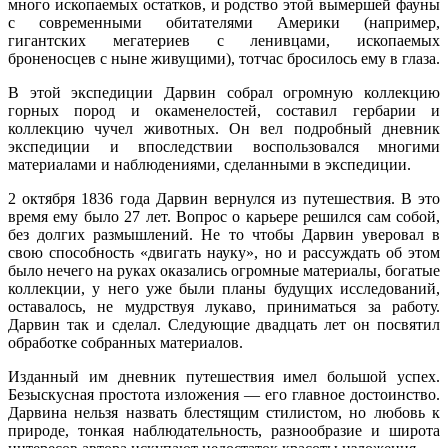
много ископаемых остатков, и родство этой вымершей фауны
с современными обитателями Америки (например,
гигантских мегатериев с ленивцами, ископаемых
броненосцев с ныне живущими), тотчас бросилось ему в глаза.
В этой экспедиции Дарвин собрал огромную коллекцию
горных пород и окаменелостей, составил гербарии и
коллекцию чучел животных. Он вел подробный дневник
экспедиции и впоследствии воспользовался многими
материалами и наблюдениями, сделанными в экспедиции.
2 октября 1836 года Дарвин вернулся из путешествия. В это
время ему было 27 лет. Вопрос о карьере решился сам собой,
без долгих размышлений. Не то чтобы Дарвин уверовал в
свою способность «двигать науку», но и рассуждать об этом
было нечего на руках оказались огромные материалы, богатые
коллекции, у него уже были планы будущих исследований,
оставалось, не мудрствуя лукаво, приниматься за работу.
Дарвин так и сделал. Следующие двадцать лет он посвятил
обработке собранных материалов.
Изданный им дневник путешествия имел большой успех.
Безыскусная простота изложения — его главное достоинство.
Дарвина нельзя назвать блестящим стилистом, но любовь к
природе, тонкая наблюдательность, разнообразие и широта