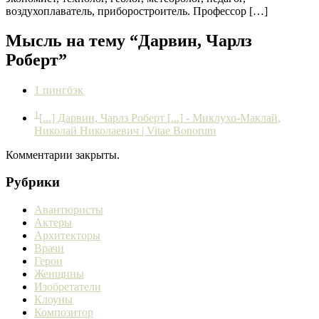
воздухоплаватель, приборостроитель. Профессор […]
Мысль на тему “Дарвин, Чарлз
Роберт”
1 пингбэк
1
[...] Дарвин, Чарлз Роберт [...]
- Миклухо-Маклай,
Николай Николаевич | Vitae Bonorum
Комментарии закрыты.
Рубрики
Авантюристы
Актеры
Архитекторы
Врачи
Герои
Женщины
Изобретатели
Клоуны
Композитор