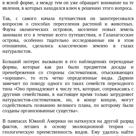
в ясной форме, а между тем он уже обращает внимание на те
явления, в которых находился ключ к решению этого вопроса.
Так, с самого начала путешествия он заинтересовался
вопросом о способах переселения растений и животных.
Фауна океанических островов, заселение новых земель
занимали его в течение всего путешествия, и Галапагосские
острова, особенно тщательно исследованные им в этом
отношении, сделались классическою землею в глазах
натуралистов.
Большой интерес вызывали в его наблюдениях переходные
формы, которые как раз были предметом досады и
пренебрежения со стороны систематиков, отыскивающих
«хорошие», то есть четко определенные виды. Дарвин
замечает по поводу одного из таких семейств переходного
типа «Оно принадлежит к числу тех, которые, соприкасаясь с
другими семействами, в настоящее время только затрудняют
натуралистов-систематиков, но, в конце концов, могут
содействовать познанию великого плана, по которому были
созданы организованные существа».
В пампасах Южной Америки он наткнулся на другой разряд
фактов, легших в основу эволюционной теории —
геологическую преемственность видов. Ему удалось найти