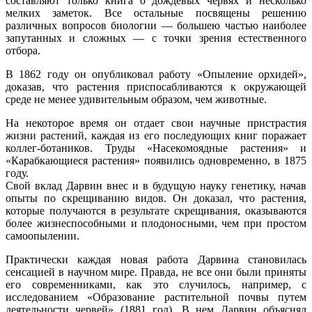
составляют только книга о дождевых червях и несколько
мелких заметок. Все остальные посвящены решению
различных вопросов биологии — большею частью наиболее
запутанных и сложных — с точки зрения естественного
отбора.
В 1862 году он опубликовал работу «Опыление орхидей»,
доказав, что растения приспосабливаются к окружающей
среде не менее удивительным образом, чем животные.
На некоторое время он отдает свои научные пристрастия
жизни растений, каждая из его последующих книг поражает
коллег-ботаников. Труды «Насекомоядные растения» и
«Карабкающиеся растения» появились одновременно, в 1875
году.
Свой вклад Дарвин внес и в будущую науку генетику, начав
опыты по скрещиванию видов. Он доказал, что растения,
которые получаются в результате скрещивания, оказываются
более жизнеспособными и плодоносными, чем при простом
самоопылении.
Практически каждая новая работа Дарвина становилась
сенсацией в научном мире. Правда, не все они были приняты
его современниками, как это случилось, например, с
исследованием «Образование растительной почвы путем
деятельности червей» (1881 год). В нем Дарвин объяснял