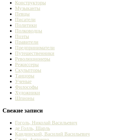
Конструкторы
Музыканты
Певцы
Писатели
Политики
Полководцы
Поэты
Правители
Предприниматели
Путешественники
Революционеры
Режиссеры
Скульпторы
Танцоры
Ученые
Философы
Художники
Шпионы
Свежие записи
Гоголь, Николай Васильевич
де Голль, Шарль
Кандинский, Василий Васильевич
Гауди, Антонио