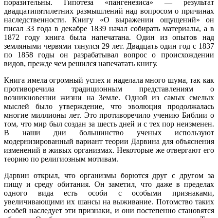
поразительны. Гипотеза «пангенезиса» — результат
двадцатипятилетних размышлений над вопросом о причинах
наследственности. Книгу «О выражении ощущений» он
писал 33 года в декабре 1839 начал собирать материалы, а в
1872 году книга была напечатана. Один из опытов над
земляными червями тянулся 29 лет. Двадцать один год с 1837
по 1858 годы он разрабатывал вопрос о происхождении
видов, прежде чем решился напечатать книгу.
Книга имела огромный успех и наделала много шума, так как
противоречила традиционным представлениям о
возникновении жизни на Земле. Одной из самых смелых
мыслей было утверждение, что эволюция продолжалась
многие миллионы лет. Это противоречило учению Библии о
том, что мир был создан за шесть дней и с тех пор неизменен.
В наши дни большинство ученых используют
модернизированный вариант теории Дарвина для объяснения
изменений в живых организмах. Некоторые же отвергают его
теорию по религиозным мотивам.
Дарвин открыл, что организмы борются друг с другом за
пищу и среду обитания. Он заметил, что даже в пределах
одного вида есть особи с особыми признаками,
увеличивающими их шансы на выживание. Потомство таких
особей наследует эти признаки, и они постепенно становятся