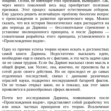
общими. Особи, не имеющие этих признаков, вымирают. Так,
через много поколений весь вид приобретает полезные
признаки. Этот процесс называют естественным отбором.
Ему удалось решить величайшую проблему биологии вопрос
о происхождении и развитии органического мира. Можно
сказать, что вся история биологических наук распадается на
два периода до Дарвина — бессознательное стремление к
установке эволюционного принципа, и после Дарвина —
сознательная разработка этого принципа, установленного в
«Происхождении видов».
Одну из причин успеха теории нужно искать в достоинствах
самой книги Дарвина. Недостаточно высказать идею,
необходимо еще и связать ее с фактами, и эта часть задачи едва
ли не самая трудная. Если бы Дарвин высказал свою мысль в
общей форме, как Уоллес, она, конечно, не произвела бы и
сотой доли своего действия. Но он проследил ее до самых
отдаленных последствий, связал с данными различных
отраслей науки, подкрепил несокрушимой батареей фактов.
Он не только открыл закон, но и показал, как этот закон
проявляется в разнообразных сферах явлений.
Почти все исследования Дарвина, появившиеся после
«Происхождения видов», представляют собой разработку тех
или иных частных принципов его теории. Исключение