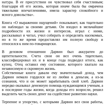
натура. В ее присутствии он чувствовал себя счастливым;
благодаря ей его жизнь, которая иначе была бы омрачена
тяжелыми впечатлениями, имела характер спокойного и
ясного довольства».
Книга «О выражении ощущений» показывает, как тщательно
он наблюдал за своими детьми. Он входил в мельчайшие
подробности их жизни и интересов, играл с ними,
рассказывал и читал, учил собирать и определять насекомых,
но в то же время предоставлял им полную свободу и
относился к ним по-товарищески.
В деловом отношении Дарвин был аккуратен до
щепетильности. Счета свои он вел очень тщательно,
классифицировал их и в конце года подводил итоги, как
купец. Отец оставил ему состояние, которого хватало на
независимую и скромную жизнь.
Собственные книги давали ему значительный доход, чем
Дарвин немало гордился не из любви к деньгам, а из-за
сознания, что и он может зарабатывать свой хлеб. Дарвин
нередко оказывал денежную помощь нуждающимся ученым, а
в последние годы жизни, когда доходы его возросли, решил
выделить часть своих денег на содействие развитию науки.
Терпение и упорство, с которыми Дарвин вел свои работы,