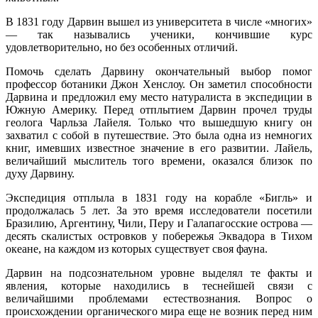
В 1831 году Дарвин вышел из университета в числе «многих»
— так назывались ученики, кончившие курс
удовлетворительно, но без особенных отличий.
Помочь сделать Дарвину окончательный выбор помог
профессор ботаники Джон Хенслоу. Он заметил способности
Дарвина и предложил ему место натуралиста в экспедиции в
Южную Америку. Перед отплытием Дарвин прочел труды
геолога Чарльза Лайеля. Только что вышедшую книгу он
захватил с собой в путешествие. Это была одна из немногих
книг, имевших известное значение в его развитии. Лайель,
величайший мыслитель того времени, оказался близок по
духу Дарвину.
Экспедиция отплыла в 1831 году на корабле «Бигль» и
продолжалась 5 лет. За это время исследователи посетили
Бразилию, Аргентину, Чили, Перу и Галапагосские острова —
десять скалистых островков у побережья Эквадора в Тихом
океане, на каждом из которых существует своя фауна.
Дарвин на подсознательном уровне выделял те факты и
явления, которые находились в теснейшей связи с
величайшими проблемами естествознания. Вопрос о
происхождении органического мира еще не возник перед ним