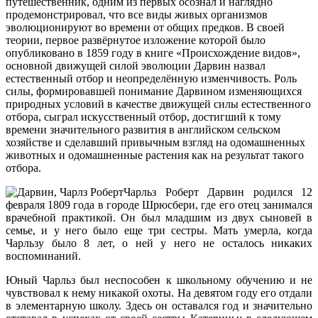
путешественник, одним из первых осознал и наглядно
продемонстрировал, что все виды живых организмов
эволюционируют во времени от общих предков. В своей
теории, первое развёрнутое изложение которой было
опубликовано в 1859 году в книге «Происхождение видов»,
основной движущей силой эволюции Дарвин назвал
естественный отбор и неопределённую изменчивость. Роль
силы, формировавшей понимание Дарвином изменяющихся
природных условий в качестве движущей силы естественного
отбора, сыграл искусственный отбор, достигший к тому
времени значительного развития в английском сельском
хозяйстве и сделавший привычным взгляд на одомашненных
животных и одомашненные растения как на результат такого
отбора.
Чарльз Роберт Дарвин родился 12
февраля 1809 года в городе Шрюсбери, где его отец занимался
врачебной практикой. Он был младшим из двух сыновей в
семье, и у него было еще три сестры. Мать умерла, когда
Чарльзу было 8 лет, о ней у него не осталось никаких
воспоминаний.
Юный Чарльз был неспособен к школьному обучению и не
чувствовал к нему никакой охоты. На девятом году его отдали
в элементарную школу. Здесь он оставался год и значительно