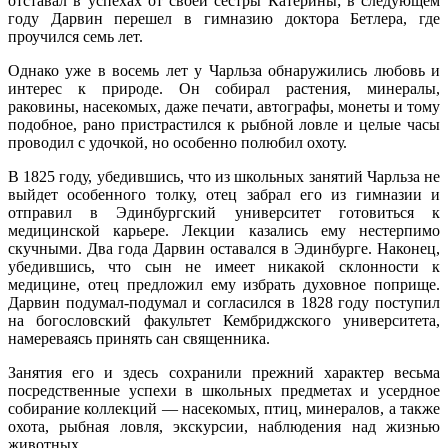
отставал в успехах от своей сестры Катерины; в следующем
году Дарвин перешел в гимназию доктора Бетлера, где
проучился семь лет.
Однако уже в восемь лет у Чарльза обнаружились любовь и
интерес к природе. Он собирал растения, минералы,
раковины, насекомых, даже печати, автографы, монеты и тому
подобное, рано пристрастился к рыбной ловле и целые часы
проводил с удочкой, но особенно полюбил охоту.
В 1825 году, убедившись, что из школьных занятий Чарльза не
выйдет особенного толку, отец забрал его из гимназии и
отправил в Эдинбургский университет готовиться к
медицинской карьере. Лекции казались ему нестерпимо
скучными. Два года Дарвин оставался в Эдинбурге. Наконец,
убедившись, что сын не имеет никакой склонности к
медицине, отец предложил ему избрать духовное поприще.
Дарвин подумал-подумал и согласился в 1828 году поступил
на богословский факультет Кембриджского университета,
намереваясь принять сан священника.
Занятия его и здесь сохранили прежний характер весьма
посредственные успехи в школьных предметах и усердное
собирание коллекций — насекомых, птиц, минералов, а также
охота, рыбная ловля, экскурсии, наблюдения над жизнью
животных.