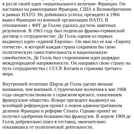
в русле своей идеи «национального величия» Франции. Он
настаивал на равноправии Франции, США и Великобритании
в рамках НАТО. Не добившись успеха, президент в 1966
вывел Францию из военной организации НАТО. В
отношениях с ФРГ де Голлю удалось достичь заметных
результатов. В 1963 году был подписан франко-германский
договор о сотрудничестве. Де Голль одним из первых
выдвинул идею «единой Европы». Он мыслил ее как «Европу
отечеств», в которой каждая страна сохраняла бы свою
политическую самостоятельность и национальную
самобытность. Де Голль был сторонником идеи разрядки
международной напряженности. Он направил свою страну на
путь сотрудничества с СССР, Китаем и странами третьего
мира.
Внутренней политике Шарль де Голль уделял меньше
внимания, чем внешней. Студенческие волнения в мае 1968
года свидетельствовали о серьезном кризисе, охватившем
французское общество. Вскоре президент выдвинул на
всеобщий референдум проект о новом административном
делении Франции и реформе Сената. Однако проект не
получил одобрения большинства французов. В апреле 1969 де
Голль добровольно ушел в отставку, окончательно
отказавшись от политической деятельности.