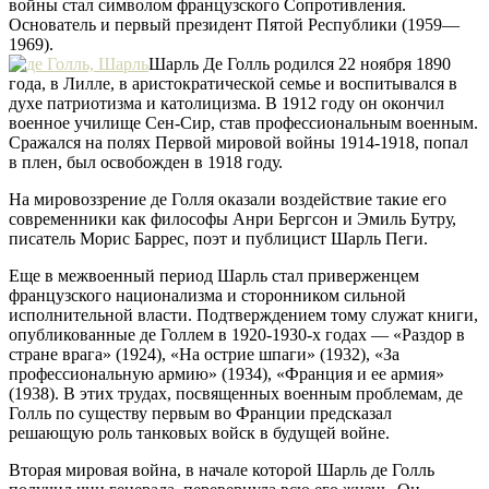
войны стал символом французского Сопротивления.
Основатель и первый президент Пятой Республики (1959—
1969).
Шарль Де Голль родился 22 ноября 1890
года, в Лилле, в аристократической семье и воспитывался в
духе патриотизма и католицизма. В 1912 году он окончил
военное училище Сен-Сир, став профессиональным военным.
Сражался на полях Первой мировой войны 1914-1918, попал
в плен, был освобожден в 1918 году.
На мировоззрение де Голля оказали воздействие такие его
современники как философы Анри Бергсон и Эмиль Бутру,
писатель Морис Баррес, поэт и публицист Шарль Пеги.
Еще в межвоенный период Шарль стал приверженцем
французского национализма и сторонником сильной
исполнительной власти. Подтверждением тому служат книги,
опубликованные де Голлем в 1920-1930-х годах — «Раздор в
стране врага» (1924), «На острие шпаги» (1932), «За
профессиональную армию» (1934), «Франция и ее армия»
(1938). В этих трудах, посвященных военным проблемам, де
Голль по существу первым во Франции предсказал
решающую роль танковых войск в будущей войне.
Вторая мировая война, в начале которой Шарль де Голль