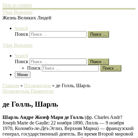
Skip to content
Vitae Bonorum
Жизнь Великих Людей
Search
Поиск
Поиск …
Vitae Bonorum
Search
Поиск
Поиск …
Поиск
Поиск …
Меню
Главная
»
Полководцы
»
де Голль, Шарль
Полководцы
Правители
де Голль, Шарль
Шарль Андре Жозеф Мари де Голль
(фр. Charles Andr?
Joseph Marie de Gaulle; 22 ноября 1890, Лилль — 9 ноября
1970, Коломбэ-ле-Дёз-Эглиз, Верхняя Марна) — французский
генерал, государственный деятель. Во время Второй мировой