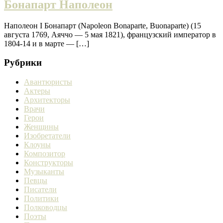
Бонапарт Наполеон
Наполеон I Бонапарт (Napoleon Bonaparte, Buonaparte) (15
августа 1769, Аяччо — 5 мая 1821), французский император в
1804-14 и в марте — […]
Рубрики
Авантюристы
Актеры
Архитекторы
Врачи
Герои
Женщины
Изобретатели
Клоуны
Композитор
Конструкторы
Музыканты
Певцы
Писатели
Политики
Полководцы
Поэты