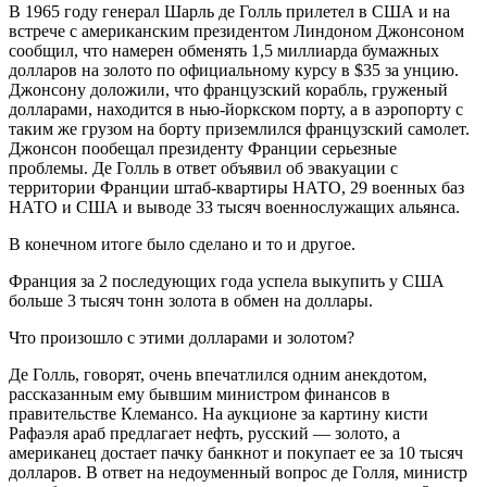
В 1965 году генерал Шарль де Голль прилетел в США и на
встрече с американским президентом Линдоном Джонсоном
сообщил, что намерен обменять 1,5 миллиарда бумажных
долларов на золото по официальному курсу в $35 за унцию.
Джонсону доложили, что французский корабль, груженый
долларами, находится в нью-йоркском порту, а в аэропорту с
таким же грузом на борту приземлился французский самолет.
Джонсон пообещал президенту Франции серьезные
проблемы. Де Голль в ответ объявил об эвакуации с
территории Франции штаб-квартиры НАТО, 29 военных баз
НАТО и США и выводе 33 тысяч военнослужащих альянса.
В конечном итоге было сделано и то и другое.
Франция за 2 последующих года успела выкупить у США
больше 3 тысяч тонн золота в обмен на доллары.
Что произошло с этими долларами и золотом?
Де Голль, говорят, очень впечатлился одним анекдотом,
рассказанным ему бывшим министром финансов в
правительстве Клемансо. На аукционе за картину кисти
Рафаэля араб предлагает нефть, русский — золото, а
американец достает пачку банкнот и покупает ее за 10 тысяч
долларов. В ответ на недоуменный вопрос де Голля, министр