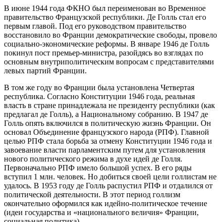
В июне 1944 года ФКНО был переименован во Временное
правительство Французской республики. Де Голль стал его
первым главой. Под его руководством правительство
восстановило во Франции демократические свободы, провело
социально-экономические реформы. В январе 1946 де Голль
покинул пост премьер-министра, разойдясь во взглядах по
основным внутриполитическим вопросам с представителями
левых партий Франции.
В том же году во Франции была установлена Четвертая
республика. Согласно Конституции 1946 года, реальная
власть в стране принадлежала не президенту республики (как
предлагал де Голль), а Национальному собранию. В 1947 де
Голль опять включился в политическую жизнь Франции. Он
основал Объединение французского народа (РПФ). Главной
целью РПФ стала борьба за отмену Конституции 1946 года и
завоевание власти парламентским путем для установления
нового политического режима в духе идей де Голля.
Первоначально РПФ имело большой успех. В его ряды
вступил 1 млн. человек. Но добиться своей цели голлистам не
удалось. В 1953 году де Голль распустил РПФ и отдалился от
политической деятельности. В этот период голлизм
окончательно оформился как идейно-политическое течение
(идеи государства и «национального величия» Франции,
социальная политика).