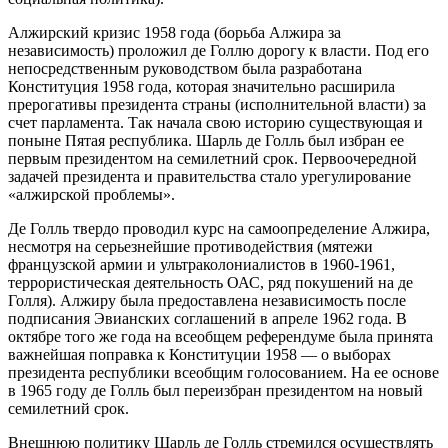
Алжирский кризис 1958 года (борьба Алжира за
независимость) проложил де Голлю дорогу к власти. Под его
непосредственным руководством была разработана
Конституция 1958 года, которая значительно расширила
прерогативы президента страны (исполнительной власти) за
счет парламента. Так начала свою историю существующая и
поныне Пятая республика. Шарль де Голль был избран ее
первым президентом на семилетний срок. Первоочередной
задачей президента и правительства стало урегулирование
«алжирской проблемы».
Де Голль твердо проводил курс на самоопределение Алжира,
несмотря на серьезнейшие противодействия (мятежи
французской армии и ультраколониалистов в 1960-1961,
террористическая деятельность ОАС, ряд покушений на де
Голля). Алжиру была предоставлена независимость после
подписания Эвианских соглашений в апреле 1962 года. В
октябре того же года на всеобщем референдуме была принята
важнейшая поправка к Конституции 1958 — о выборах
президента республики всеобщим голосованием. На ее основе
в 1965 году де Голль был переизбран президентом на новый
семилетний срок.
Внешнюю политику Шарль де Голль стремился осуществлять