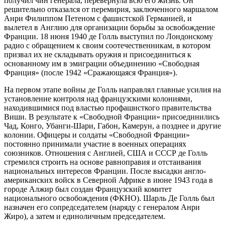
получил чин генерала, перевернула всю его жизнь. Он
решительно отказался от перемирия, заключенного маршалом
Анри Филиппом Петеном с фашистской Германией, и
вылетел в Англию для организации борьбы за освобождение
Франции. 18 июня 1940 де Голль выступил по Лондонскому
радио с обращением к своим соотечественникам, в котором
призвал их не складывать оружия и присоединиться к
основанному им в эмиграции объединению «Свободная
Франция» (после 1942 «Сражающаяся Франция»).
На первом этапе войны де Голль направлял главные усилия на
установление контроля над французскими колониями,
находившимися под властью профашисткого правительства
Виши. В результате к «Свободной Франции» присоединились
Чад, Конго, Убанги-Шари, Габон, Камерун, а позднее и другие
колонии. Офицеры и солдаты «Свободной Франции»
постоянно принимали участие в военных операциях
союзников. Отношения с Англией, США и СССР де Голль
стремился строить на основе равноправия и отстаивания
национальных интересов Франции. После высадки англо-
американских войск в Северной Африке в июне 1943 года в
городе Алжир был создан Французский комитет
национального освобождения (ФКНО). Шарль Де Голль был
назначен его сопредседателем (наряду с генералом Анри
Жиро), а затем и единоличным председателем.