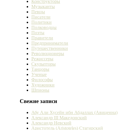
Конструкторы
Музыканты
Певцы
Писатели
Политики
Полководцы
Поэты
Правители
Предприниматели
Путешественники
Революционеры
Режиссеры
Скульпторы
Танцоры
Ученые
Философы
Художники
Шпионы
Свежие записи
Абу Али Хусейн ибн Абдаллах (Авиценна)
Александр III Македонский
Александр Невский
Аристотель (Aristoteles) Стагирский