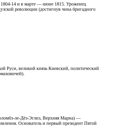
в 1804-14 и в марте — июне 1815. Уроженец
цузской революции (достигнув чина бригадного
ой Руси, великий князь Киевский, политический
омаховичей).
 Коломбэ-ле-Дёз-Эглиз, Верхняя Марна) —
ивления. Основатель и первый президент Пятой