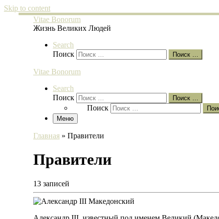
Skip to content
Vitae Bonorum
Жизнь Великих Людей
Search
Поиск
Поиск …
Vitae Bonorum
Search
Поиск
Поиск …
Поиск
Пои
Меню
Главная
»
Правители
Правители
13 записей
Александр III, известный под именем Великий (Македо