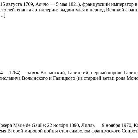
 (15 августа 1769, Аяччо — 5 мая 1821), французский император 
шего лейтенанта артиллерии; выдвинулся в период Великой фран
[…]
04 —1264) — князь Волынский, Галицкий, первый король Галицк
стиславича Волынского и Галицкого (из старшей ветви рода Мон
oseph Marie de Gaulle; 22 ноября 1890, Лилль — 9 ноября 1970,
ремя Второй мировой войны стал символом французского Сопрот