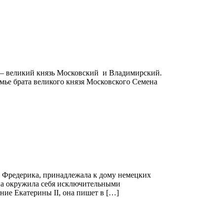
 — великий князь Московский и Владимирский.
мье брата великого князя Московского Семена
та Фредерика, принадлежала к дому немецких
она окружила себя исключительными
ие Екатерины II, она пишет в […]