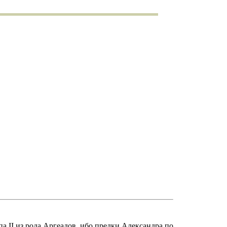
а II из рода Аргеадов, ибо предки Александра по