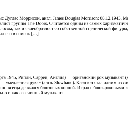
с Дуглас Моррисон, англ. James Douglas Morrison; 08.12.1943, 
калист группы The Doors. Считается одним из самых харизматич
олосом, так и своеобразностью собственной сценической фигур
ил его в список […]
марта 1945, Рипли, Саррей, Англия) — британский рок-музыкант (к
— «медленная рука» (англ. Slowhand). Клэптон стал одним из 
о он всегда держался блюзовых корней. Играл с блюз-роковыми ко
ольно и как сессионный музыкант.