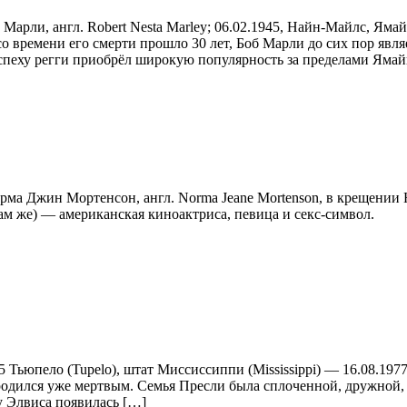
а Марли, англ. Robert Nesta Marley; 06.02.1945, Найн-Майлс, Ям
 со времени его смерти прошло 30 лет, Боб Марли до сих пор яв
спеху регги приобрёл широкую популярность за пределами Ямай
рма Джин Мортенсон, англ. Norma Jeane Mortensоn, в крещении 
там же) — американская киноактриса, певица и секс-символ.
5 Тьюпело (Tupelo), штат Миссиссиппи (Mississippi) — 16.08.197
т родился уже мертвым. Семья Пресли была сплоченной, дружной
 у Элвиса появилась […]