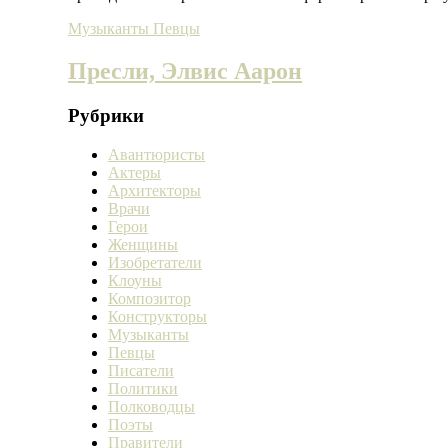
Музыканты
Певцы
Пресли, Элвис Аарон
Рубрики
Авантюристы
Актеры
Архитекторы
Врачи
Герои
Женщины
Изобретатели
Клоуны
Композитор
Конструкторы
Музыканты
Певцы
Писатели
Политики
Полководцы
Поэты
Правители