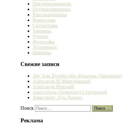
Предприниматели
Путешественники
Революционеры
Режиссеры
Скульпторы
Танцоры
Ученые
Философы
Художники
Шпионы
Свежие записи
Абу Али Хусейн ибн Абдаллах (Авиценна)
Александр III Македонский
Александр Невский
Аристотель (Aristoteles) Стагирский
Армстронг, Луи Даниел
Поиск
Поиск …
Реклама