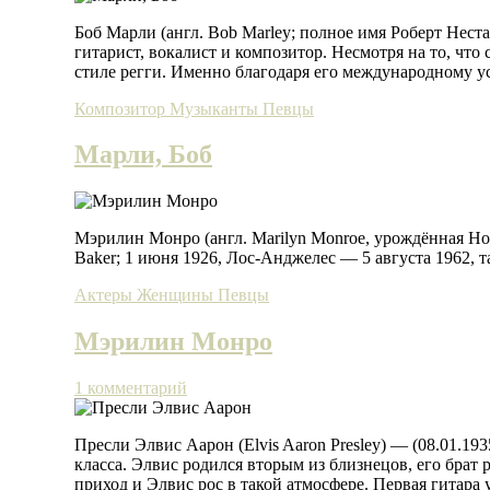
Боб Марли (англ. Bob Marley; полное имя Роберт Нест
гитарист, вокалист и композитор. Несмотря на то, что
стиле регги. Именно благодаря его международному у
Композитор
Музыканты
Певцы
Марли, Боб
Мэрилин Монро (англ. Marilyn Monroe, урождённая Но
Baker; 1 июня 1926, Лос-Анджелес — 5 августа 1962, 
Актеры
Женщины
Певцы
Мэрилин Монро
1 комментарий
Пресли Элвис Аарон (Elvis Aaron Presley) — (08.01.193
класса. Элвис родился вторым из близнецов, его бра
приход и Элвис рос в такой атмосфере. Первая гитара