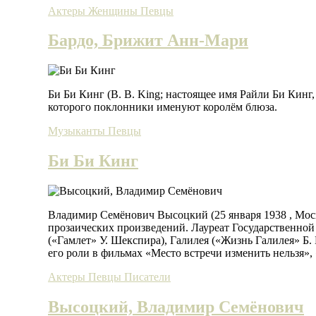
Актеры
Женщины
Певцы
Бардо, Брижит Анн-Мари
Би Би Кинг (B. B. King; настоящее имя Райли Би Кинг,
которого поклонники именуют королём блюза.
Музыканты
Певцы
Би Би Кинг
Владимир Семёнович Высоцкий (25 января 1938 , Моск
прозаических произведений. Лауреат Государственной
(«Гамлет» У. Шекспира), Галилея («Жизнь Галилея» Б
его роли в фильмах «Место встречи изменить нельзя»
Актеры
Певцы
Писатели
Высоцкий, Владимир Семёнович