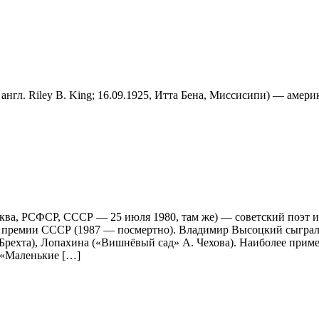
 англ. Riley B. King; 16.09.1925, Итта Бена, Миссисипи) — амер
ва, РСФСР, СССР — 25 июля 1980, там же) — советский поэт и а
 премии СССР (1987 — посмертно). Владимир Высоцкий сыграл де
. Брехта), Лопахина («Вишнёвый сад» А. Чехова). Наиболее при
, «Маленькие […]