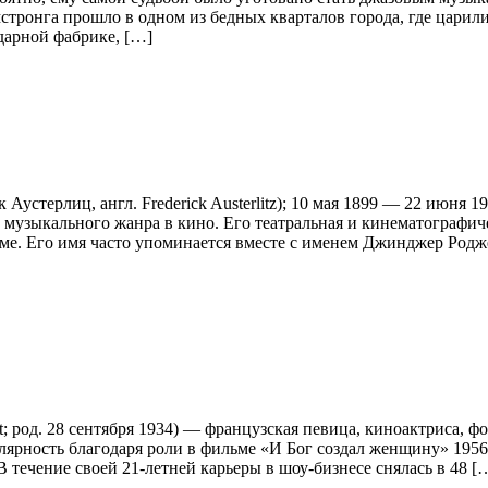
стронгa прошло в одном из бедных кварталов города, где царили 
дарной фабрике, […]
к Аустерлиц, англ. Frederick Austerlitz); 10 мая 1899 — 22 июня
 музыкального жанра в кино. Его театральная и кинематографиче
ме. Его имя часто упоминается вместе с именем Джинджер Родже
ot; род. 28 сентября 1934) — французская певица, киноактриса,
улярность благодаря роли в фильме «И Бог создал женщину» 1956
течение своей 21-летней карьеры в шоу-бизнесе снялась в 48 [