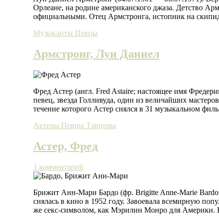
Орлеане, на родине американского джаза. Детство Арм
официальными. Отец Армстронга, истопник на скипи
Музыканты
Певцы
Армстронг, Луи Даниел
Фред Астер (англ. Fred Astaire; настоящее имя Фредери
певец, звезда Голливуда, один из величайших мастеров
течение которого Астер снялся в 31 музыкальном филь
Актеры
Певцы
Танцоры
Астер, Фред
1 комментарий
Брижит Анн-Мари Бардо (фр. Brigitte Anne-Marie Bard
снялась в кино в 1952 году. Завоевала всемирную поп
же секс-символом, как Мэрилин Монро для Америки. В 