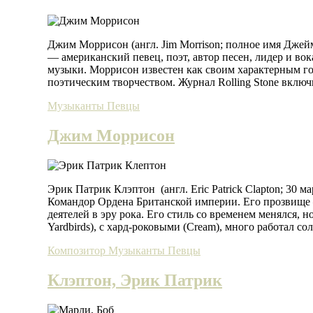
Джим Моррисон (англ. Jim Morrison; полное имя Джейм
— американский певец, поэт, автор песен, лидер и во
музыки. Моррисон известен как своим характерным г
поэтическим творчеством. Журнал Rolling Stone включ
Музыканты
Певцы
Джим Моррисон
Эрик Патрик Клэптон (англ. Eric Patrick Clapton; 30 
Командор Ордена Британской империи. Его прозвище 
деятелей в эру рока. Его стиль со временем менялся, н
Yardbirds), с хард-роковыми (Cream), много работал с
Композитор
Музыканты
Певцы
Клэптон, Эрик Патрик