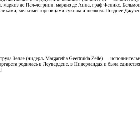
маркиз де Пел-легрини, маркиз де Анна, граф Феникс, Бельмон
оликами, мелкими торговцами сукном и шелком. Позднее Джузеп
руда Зелле (нидерл. Margaretha Geertruida Zelle) — исполнитель
гарета родилась в Леувардене, в Нидерландах и была единстве
]