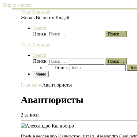
Skip to content
Vitae Bonorum
Жизнь Великих Людей
Search
Поиск
Поиск …
Vitae Bonorum
Search
Поиск
Поиск …
Поиск
Пои
Меню
Главная
»
Авантюристы
Авантюристы
2 записи
Граф Алессандро Калиостро, (итал. Alessandro Caglios