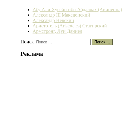
Абу Али Хусейн ибн Абдаллах (Авиценна)
Александр III Македонский
Александр Невский
Аристотель (Aristoteles) Стагирский
Армстронг, Луи Даниел
Поиск
Поиск …
Реклама