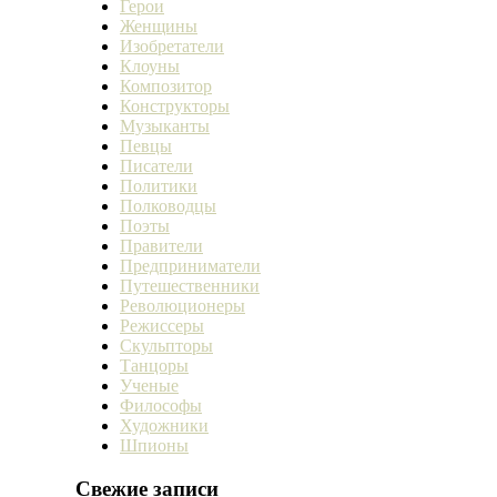
Герои
Женщины
Изобретатели
Клоуны
Композитор
Конструкторы
Музыканты
Певцы
Писатели
Политики
Полководцы
Поэты
Правители
Предприниматели
Путешественники
Революционеры
Режиссеры
Скульпторы
Танцоры
Ученые
Философы
Художники
Шпионы
Свежие записи