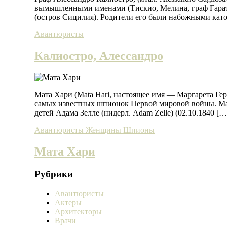
вымышленными именами (Тискио, Мелина, граф Гарат, 
(остров Сицилия). Родители его были набожными кат
Авантюристы
Калиостро, Алессандро
Мата Хари (Mata Hari, настоящее имя — Маргарета Герт
самых известных шпионок Первой мировой войны. Мар
детей Адама Зелле (нидерл. Adam Zelle) (02.10.1840 […
Авантюристы
Женщины
Шпионы
Мата Хари
Рубрики
Авантюристы
Актеры
Архитекторы
Врачи