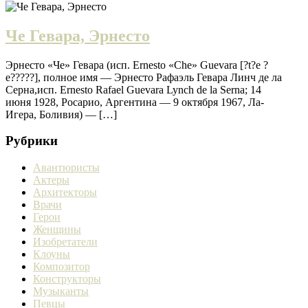
Че Гевара, Эрнесто
Эрнесто «Че» Гевара (исп. Ernesto «Che» Guevara [?t?e ?
e?????], полное имя — Эрнесто Рафаэль Гевара Линч де ла
Серна,исп. Ernesto Rafael Guevara Lynch de la Serna; 14
июня 1928, Росарио, Аргентина — 9 октября 1967, Ла-
Игера, Боливия) — […]
Рубрики
Авантюристы
Актеры
Архитекторы
Врачи
Герои
Женщины
Изобретатели
Клоуны
Композитор
Конструкторы
Музыканты
Певцы