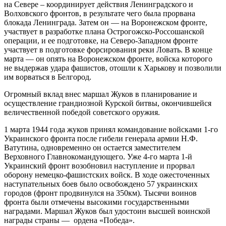
на Севере – координирует действия Ленинградского и
Волховского фронтов, в результате чего была прорвана
блокада Ленинграда. Затем он — на Воронежском фронте,
участвует в разработке плана Острогожско-Россошанской
операции, и ее подготовке, на Северо-Западном фронте
участвует в подготовке форсирования реки Ловать. В конце
марта — он опять на Воронежском фронте, войска которого
не выдержав удара фашистов, отошли к Харькову и позволили
им ворваться в Белгород.
Огромный вклад внес маршал Жуков в планирование и
осуществление грандиозной Курской битвы, окончившейся
величественной победой советского оружия.
1 марта 1944 года жуков принял командование войсками 1-го
Украинского фронта после гибели генерала армии Н.Ф.
Ватутина, одновременно он остается заместителем
Верховного Главнокомандующего. Уже 4-го марта 1-й
Украинский фронт возобновил наступление и прорвал
оборону немецко-фашистских войск. В ходе ожесточенных
наступательных боев было освобождено 57 украинских
городов (фронт продвинулся на 350км). Тысячи воинов
фронта были отмечены высокими государственными
наградами. Маршал Жуков был удостоин высшей воинской
награды страны — ордена «Победа».