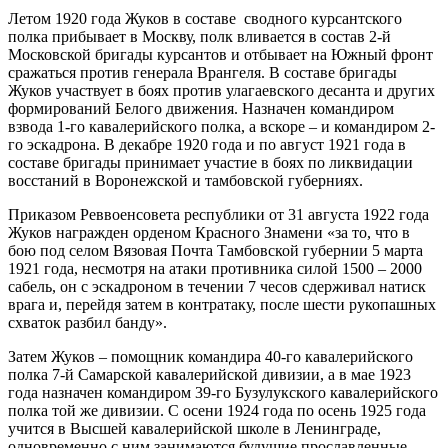
Летом 1920 года Жуков в составе сводного курсантского
полка прибывает в Москву, полк вливается в состав 2-й
Московской бригады курсантов и отбывает на Южный фронт
сражаться против генерала Врангеля. В составе бригады
Жуков участвует в боях против улагаевского десанта и других
формирований Белого движения. Назначен командиром
взвода 1-го кавалерийского полка, а вскоре – и командиром 2-
го эскадрона. В декабре 1920 года и по август 1921 года в
составе бригады принимает участие в боях по ликвидации
восстаний в Воронежской и тамбовской губерниях.
Приказом Реввоенсовета республики от 31 августа 1922 года
Жуков награжден орденом Красного Знамени «за то, что в
бою под селом Вязовая Почта Тамбовской губернии 5 марта
1921 года, несмотря на атаки противника силой 1500 – 2000
сабель, он с эскадроном в течении 7 чесов сдерживал натиск
врага и, перейдя затем в контратаку, после шести рукопашных
схваток разбил банду».
Затем Жуков – помощник командира 40-го кавалерийского
полка 7-й Самарской кавалерийской дивизии, а в мае 1923
года назначен командиром 39-го Бузулукского кавалерийского
полка той же дивизии. С осени 1924 года по осень 1925 года
учится в Высшей кавалерийской школе в Ленинграде,
одновременно с ним занимаются будущие прославленные