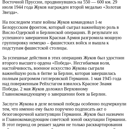
Восточной Пруссии, продвинувшись на 550 — 600 км. 29
июля 1944 года Жуков награжден второй медалью «Золотая
Звезда».
На последнем этапе войны Жуков командовал 1-м
Белорусским фронтом, который сыграл важнейшую роль в
Висло-Одерской и Берлинской операциях. В результате их
успешного завершения Красная Армия разгромила мощную
группировку немецко – фашистских войск и вышла к
подступам фашистской столицы.
За успешные действия в этих операциях Жуков был удостоин
второго высшего ордена «Победа». Несгибаемая воля,
настойчивость, военное искусство Жукова сыграли
важнейшую роль в битве за Берлин, которая завершилась
полным разгромом гитлеровской Германии. 1 мая 1945 года
над поверженным Рейхстагом взвилось Красное Знамя
Победы. 2 мая Жуков доложил Верховному
Главнокомандующему о завершении боев за Берлин.
Заслуги Жукова в деле великой победы особенно подчеркнули
тем, что именно ему было поручено подписать акт о
безоговорочной капитуляции Германии. Жуков был назначен
и Главнокомандующим советской зоной оккупации Германии.
В этот период он решает задачи не только расквартирования