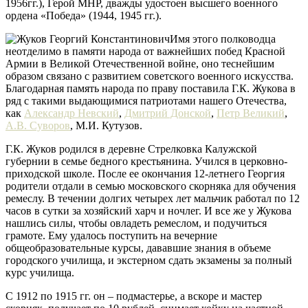
1956гг.), Герой МНР, дважды удостоен высшего военного
ордена «Победа» (1944, 1945 гг.).
Имя этого полководца
неотделимо в памяти народа от важнейших побед Красной
Армии в Великой Отечественной войне, оно теснейшим
образом связано с развитием советского военного искусства.
Благодарная память народа по праву поставила Г.К. Жукова в
ряд с такими выдающимися патриотами нашего Отечества,
как
Александр Невский
,
Дмитрий Донской
,
Петр Великий
,
А.В. Суворов
, М.И. Кутузов.
Г.К. Жуков родился в деревне Стрелковка Калужской
губернии в семье бедного крестьянина. Учился в церковно-
приходской школе. После ее окончания 12-летнего Георгия
родители отдали в семью московского скорняка для обучения
ремеслу. В течении долгих четырех лет мальчик работал по 12
часов в сутки за хозяйский харч и ночлег. И все же у Жукова
нашлись силы, чтобы овладеть ремеслом, и подучиться
грамоте. Ему удалось поступить на вечерние
общеобразовательные курсы, дававшие знания в объеме
городского училища, и экстерном сдать экзамены за полный
курс училища.
С 1912 по 1915 гг. он – подмастерье, а вскоре и мастер