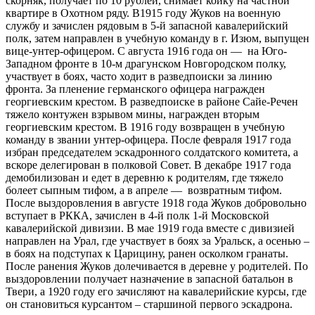
скорняк, получает по 10 рублей, снимает койку на частной
квартире в Охотном ряду. В1915 году Жуков на военную
службу и зачислен рядовым в 5-й запасной кавалерийский
полк, затем направлен в учебную команду в г. Изюм, выпущен
вице-унтер-офицером. С августа 1916 года он — на Юго-
Западном фронте в 10-м драгунском Новгородском полку,
участвует в боях, часто ходит в разведпоиски за линию
фронта. За пленение германского офицера награжден
георгиевским крестом. В разведпоиске в районе Сайе-Речен
тяжело контужен взрывом мины, награжден вторым
георгиевским крестом. В 1916 году возвращен в учебную
команду в звании унтер-офицера. После февраля 1917 года
избран председателем эскадронного солдатского комитета, а
вскоре делегирован в полковой Совет. В декабре 1917 года
демобилизован и едет в деревню к родителям, где тяжело
болеет сыпным тифом, а в апреле — возвратным тифом.
После выздоровления в августе 1918 года Жуков добровольно
вступает в РККА, зачислен в 4-й полк 1-й Московской
кавалерийской дивизии. В мае 1919 года вместе с дивизией
направлен на Урал, где участвует в боях за Уральск, а осенью –
в боях на подступах к Царицину, ранен осколком гранаты.
После ранения Жуков долечивается в деревне у родителей. По
выздоровлении получает назначение в запасной батальон в
Твери, а 1920 году его зачисляют на кавалерийские курсы, где
он становиться курсантом – старшиной первого эскадрона.