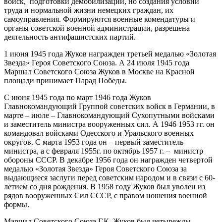
войск, подготовки демобилизации, но создания условий
труда и нормальной жизни немецких граждан, их
самоуправления. Формируются военные комендатуры и
органы советской военной администрации, разрешена
деятельность антифашистских партий.
1 июня 1945 года Жуков награжден третьей медалью «Золотая
Звезда» Героя Советского Союза. А 24 июля 1945 года
Маршал Советского Союза Жуков в Москве на Красной
площади принимает Парад Победы.
С июня 1945 года по март 1946 года Жуков
Главнокомандующий Группой советских войск в Германии, в
марте – июле – Главнокомандующий Сухопутными войсками
и заместитель министра вооруженных сил. А 1946 1953 гг. он
командовал войсками Одесского и Уральского военных
округов. С марта 1953 года он – первый заместитель
министра, а с февраля 1955г. по октябрь 1957 г. – министр
обороны СССР. В декабре 1956 года он награжден четвертой
медалью «Золотая Звезда» Героя Советского Союза за
выдающиеся заслуги перед советским народом и в связи с 60-
летием со дня рождения. В 1958 году Жуков был уволен из
рядов вооруженных Сил СССР, с правом ношения военной
формы.
Маршал Советского Союза Г.К. Жуков был четырежды