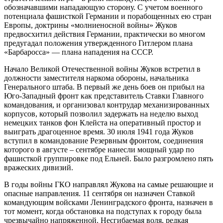
обозначавшими нападающую сторону. С учетом военного
потенциала фашисткой Германии и порабощенных ею стран
Европы, доктрины «молниеносной войны» Жуков
предвосхитил действия Германии, практически во многом
предугадал положения утвержденного Гитлером плана
«Барбаросса» — плана нападения на СССР.
Начало Великой Отечественной войны Жуков встретил в
должности заместителя наркома обороны, начальника
Генерального штаба. В первый же день боев он прибыл на
Юго-Западный фронт как представитель Ставки Главного
командования, и организовал контрудар механизированных
корпусов, который позволил задержать на неделю выход
немецких танков фон Клейста на оперативный простор и
выиграть драгоценное время. 30 июля 1941 года Жуков
вступил в командование Резервным фронтом, соединения
которого в августе – сентябре нанесли мощный удар по
фашисткой группировке под Ельней. Было разгромлено пять
вражеских дивизий.
В годы войны ГКО направлял Жукова на самые решающие и
опасные направления. 11 сентября он назначен Ставкой
командующим войсками Ленинградского фронта, назначен в
тот момент, когда обстановка на подступах к городу была
чрезвычайно напряженной. Несгибаемая воля, редкая