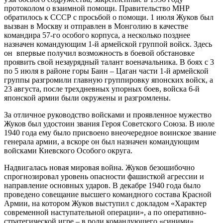
протоколом о взаимной помощи. Правительство МНР
обратилось к СССР с просьбой о помощи. 1 июля Жуков был
вызван в Москву и отправлен в Монголию в качестве
командира 57-го особого корпуса, а несколько позднее
назначен командующим 1-й армейской группой войск. Здесь
он впервые получил возможность в боевой обстановке
проявить свой незаурядный талант военачальника. В боях с 3
по 5 июля в районе горы Баин – Цаган части 1-й армейской
группы разгромили главную группировку японских войск, а
23 августа, после трехдневных упорных боев, войска 6-й
японской армии были окружены и разгромлены.
За отличное руководство войсками и проявленное мужество
Жуков был удостоин звания Героя Советского Союза. В июле
1940 года ему было присвоено внеочередное воинское звание
генерала армии, а вскоре он был назначен командующим
войсками Киевского Особого округа.
Надвигалась новая мировая война. Жуков безошибочно
спрогнозировал уровень опасности фашисткой агрессии и
направление основных ударов. В декабре 1940 года было
проведено совещание высшего командного состава Красной
Армии, на котором Жуков выступил с докладом «Характер
современной наступательной операции», а по оперативно-
стратегической игре – в роли командующего «синими»,