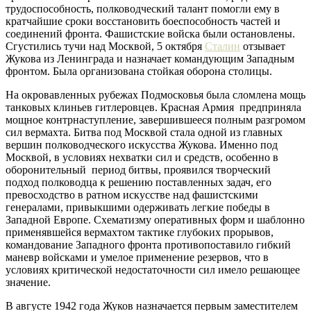
трудоспособность, полководческий талант помогли ему в
кратчайшие сроки восстановить боеспособность частей и
соединений фронта. Фашистские войска были остановлены.
Сгустились тучи над Москвой, 5 октября
Сталин
отзывает
Жукова из Ленинграда и назначает командующим Западным
фронтом. Была организована стойкая оборона столицы.
На окровавленных рубежах Подмосковья была сломлена мощь
танковых клиньев гитлеровцев. Красная Армия предприняла
мощное контрнаступление, завершившееся полным разгромом
сил вермахта. Битва под Москвой стала одной из главных
вершин полководческого искусства Жукова. Именно под
Москвой, в условиях нехватки сил и средств, особенно в
оборонительный период битвы, проявился творческий
подход полководца к решению поставленных задач, его
превосходство в ратном искусстве над фашистскими
генералами, привыкшими одерживать легкие победы в
Западной Европе. Схематизму оперативных форм и шаблонно
применявшейся вермахтом тактике глубоких прорывов,
командование Западного фронта противопоставило гибкий
маневр войсками и умелое применение резервов, что в
условиях критической недостаточности сил имело решающее
значение.
В августе 1942 года Жуков назначается первым заместителем