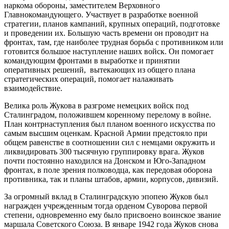
наркома обороны, заместителем Верховного
Главнокомандующего. Участвует в разработке военной
стратегии, планов кампаний, крупных операций, подготовке
и проведении их. Большую часть времени он проводит на
фронтах, там, где наиболее трудная борьба с противником или
готовится большое наступление наших войск. Он помогает
командующим фронтами в выработке и принятии
оперативных решений, вытекающих из общего плана
стратегических операций, помогает налаживать
взаимодействие.
Велика роль Жукова в разгроме немецких войск под
Сталинградом, положившем коренному перелому в войне.
План контрнаступления был планом военного искусства по
самым высшим оценкам. Красной Армии предстояло при
общем равенстве в соотношении сил с немцами окружить и
ликвидировать 300 тысячную группировку врага. Жуков
почти постоянно находился на Донском и Юго-Западном
фронтах, в поле зрения полководца, как передовая оборона
противника, так и планы штабов, армии, корпусов, дивизий.
За огромный вклад в Сталинградскую эпопею Жуков был
награжден учрежденным тогда орденом Суворова первой
степени, одновременно ему было присвоено воинское звание
маршала Советского Союза. В январе 1942 года Жуков снова