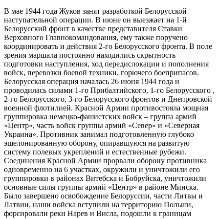
В мае 1944 года Жуков занят разработкой Белорусской
наступательной операции. В июне он выезжает на 1-й
Белорусский фронт в качестве представителя Ставки
Верховного Главнокомандования, ему также поручено
координировать и действия 2-го Белорусского фронта. В поле
зрения маршала постоянно находились скрытность
подготовки наступления, ход передислокации и пополнения
войск, перевозки боевой техники, горючего боеприпасов.
Белорусская операция началась 26 июня 1944 года и
проводилась силами 1-го Прибалтийского, 1-го Белорусского ,
2-го Белорусского, 3-го Белорусского фронтов и Днепровской
военной флотилией. Красной Армии противостояла мощная
группировка немецко-фашистских войск – группа армий
«Центр», часть войск группы армий «Север» и «Северная
Украина». Противник занимал подготовленную глубоко
эшелонированную оборону, опиравшуюся на развитую
систему полевых укреплений и естественные рубежи.
Соединения Красной Армии прорвали оборону противника
одновременно на 6 участках, окружили и уничтожили его
группировки в районах Витебска и Бобруйска, уничтожили
основные силы группы армий «Центр» в районе Минска.
Было завершено освобождение Белоруссии, части Литвы и
Латвии, наши войска вступили на территорию Польши,
форсировали реки Нарев и Висла, подошли к границам