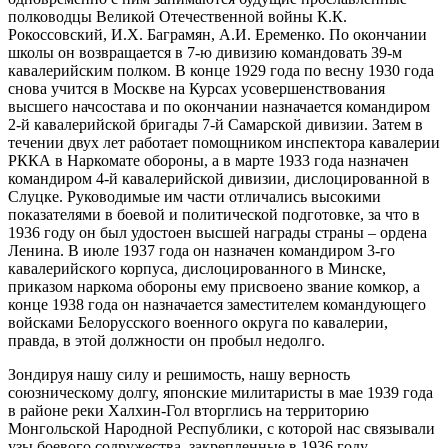
полководцы Великой Отечественной войны К.К.
Рокоссовский, И.Х. Баграмян, А.И. Еременко. По окончании
школы он возвращается в 7-ю дивизию командовать 39-м
кавалерийским полком. В конце 1929 года по весну 1930 года
снова учится в Москве на Курсах усовершенствования
высшего начсостава и по окончании назначается командиром
2-й кавалерийской бригады 7-й Самарской дивизии. Затем в
течении двух лет работает помощником инспектора кавалерии
РККА в Наркомате обороны, а в марте 1933 года назначен
командиром 4-й кавалерийской дивизии, дислоцированной в
Слуцке. Руководимые им части отличались высокими
показателями в боевой и политической подготовке, за что в
1936 году он был удостоен высшей награды страны – ордена
Ленина. В июле 1937 года он назначен командиром 3-го
кавалерийского корпуса, дислоцированного в Минске,
приказом наркома обороны ему присвоено звание комкор, а
конце 1938 года он назначается заместителем командующего
войсками Белорусского военного округа по кавалерии,
правда, в этой должности он пробыл недолго.
Зондируя нашу силу и решимость, нашу верность
союзническому долгу, японские милитаристы в мае 1939 года
в районе реки Халхин-Гол вторглись на территорию
Монгольской Народной Республики, с которой нас связывали
узы боевого содружества, закрепленные в 1936 году