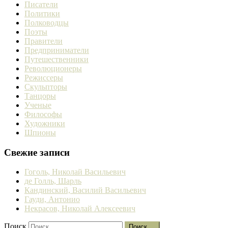
Писатели
Политики
Полководцы
Поэты
Правители
Предприниматели
Путешественники
Революционеры
Режиссеры
Скульпторы
Танцоры
Ученые
Философы
Художники
Шпионы
Свежие записи
Гоголь, Николай Васильевич
де Голль, Шарль
Кандинский, Василий Васильевич
Гауди, Антонио
Некрасов, Николай Алексеевич
Поиск
Поиск …