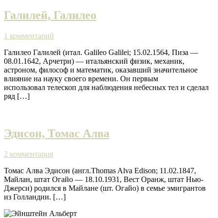
Галилей, Галилео
1 комментарий
Галилео Галилей (итал. Galileo Galilei; 15.02.1564, Пиза —
08.01.1642, Арчетри) — итальянский физик, механик,
астроном, философ и математик, оказавший значительное
влияние на науку своего времени. Он первым
использовал телескоп для наблюдения небесных тел и сделал
ряд […]
Эдисон, Томас Алва
2 комментария
Томас Алва Эдисон (англ.Thomas Alva Edison; 11.02.1847,
Майлан, штат Огайо — 18.10.1931, Вест Оранж, штат Нью-
Джерси) родился в Майлане (шт. Огайо) в семье эмигрантов
из Голландии. […]