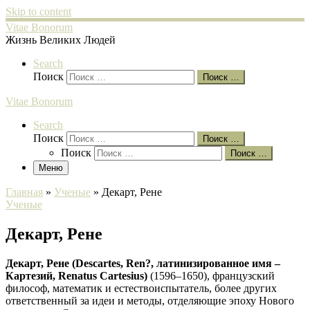
Skip to content
Vitae Bonorum
Жизнь Великих Людей
Search
Поиск
Поиск …
Vitae Bonorum
Search
Поиск
Поиск …
Поиск
Поиск …
Меню
Главная
»
Ученые
»
Декарт, Рене
Ученые
Декарт, Рене
Декарт, Рене (Descartes, Ren?, латинизированное имя –
Картезий, Renatus Cartesius)
(1596–1650), французский
философ, математик и естествоиспытатель, более других
ответственный за идеи и методы, отделяющие эпоху Нового