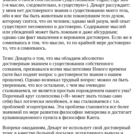
(«я мыслю, следовательно, я существую»). Декарт рассуждает:
у меня нет достоверного знания о существовании моего тела,
ибо я мог бы быть животным или покинувшим тело духом,
которому снится, что он человек; однако мой разум, мой опыт
существуют несомненно и достоверно. Содержание мыслей
или убеждений может быть ложным и даже абсурдным;
однако сам факт мышления и верования достоверен. Если же я
сомневаюсь в том, что мыслю, то по крайней мере достоверно
то, что я сомневаюсь.
Тезис Декарта о том, что мы обладаем абсолютно
достоверным знанием о существовании собственного
сознания, признавался всеми мыслителями Нового времени
(хотя был поднят вопрос о достоверности знания о нашем
прошлом). Однако возникал трудный вопрос: можно ли быть
уверенным, что все остальное, с чем мы очевидно
сталкиваемся, не является простым порождением нашего ума?
Порочный круг солипсизма («Я» может знать только само
себя) был логически неизбежен, и мы сталкиваемся с т.н.
проблемой эгоцентризма. Эта проблема становится все более
значимой по мере развития философии эмпиризма и достигает
кульминационного пункта в философии Канта.
Вопреки ожиданиям, Декарт не использует свой достоверный
тезис в качестве большой посылки дедуктивного вывода и