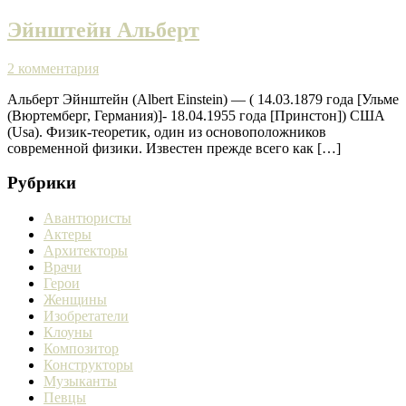
Эйнштейн Альберт
2 комментария
Альберт Эйнштейн (Albert Einstein) — ( 14.03.1879 года [Ульме
(Вюртемберг, Германия)]- 18.04.1955 года [Принстон]) США
(Usa). Физик-теоретик, один из основоположников
современной физики. Известен прежде всего как […]
Рубрики
Авантюристы
Актеры
Архитекторы
Врачи
Герои
Женщины
Изобретатели
Клоуны
Композитор
Конструкторы
Музыканты
Певцы