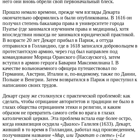
него они вновь обрели свой первоначальный блеск.
Прошло немало времени, прежде чем взгляды Декарта
окончательно оформились и были опубликованы. В 1616 он
получил степень бакалавра права в университете города
Пуатье (где занимался изучением права и медицины), хотя
впоследствии никогда не занимался юридической практикой.
В возрасте 20 лет Декарт прибыл в Париж, а оттуда
отправился в Голландию, где в 1618 записался добровольцем в
протестантскую армию, через год был направлен под
командование Морица Оранского (Нассауского), затем
вступил в армию герцога Баварии Максимилиана I. В
качестве вольнонаемного офицера путешествовал по
Германии, Австрии, Италии и, по-видимому, также по Дании,
Польше и Венгрии. Затем возвратился в Париж и приступил к
написанию своих трудов.
Декарт сразу же столкнулся с практической проблемой: как
сделать, чтобы отрицание авторитетов и традиции не было в
глазах общества отрицанием этики и религии, и каким
образом не превратить самого себя во врага в глазах
католической церкви. Эта проблема встала еще более остро,
когда инквизиция осудила «
Диалог»
Галилея (1633). Декарт,
живший в то время в Голландии, работал над произведением,
получившим название «
Мир,
или Трактат о свете»
(«
Le