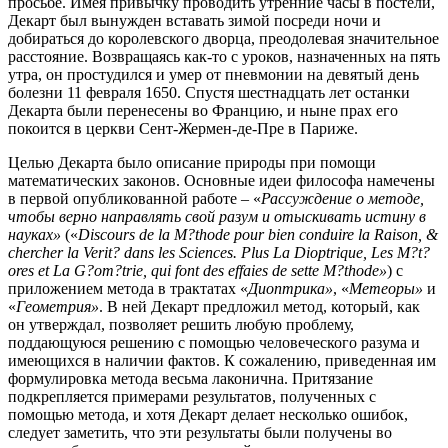
просьбе. Имея привычку проводить утренние часы в постели,
Декарт был вынужден вставать зимой посреди ночи и
добираться до королевского дворца, преодолевая значительное
расстояние. Возвращаясь как-то с уроков, назначенных на пять
утра, он простудился и умер от пневмонии на девятый день
болезни 11 февраля 1650. Спустя шестнадцать лет останки
Декарта были перенесены во Францию, и ныне прах его
покоится в церкви Сент-Жермен-де-Пре в Париже.
Целью Декарта было описание природы при помощи
математических законов. Основные идеи философа намечены
в первой опубликованной работе – «
Рассуждение о
методе,
чтобы верно направлять свой разум и отыскивать истину в
науках»
(«
Discours de la
M?thode pour bien conduire la Raison, &
chercher la Verit? dans les Sciences. Plus La Dioptrique, Les M?t?
ores et La G?om?trie, qui font des effaies de sette M?thode»
) с
приложением метода в трактатах «
Диоптрика»
, «
Метеоры»
и
«
Геометрия»
. В ней Декарт предложил метод, который, как
он утверждал, позволяет решить любую проблему,
поддающуюся решению с помощью человеческого разума и
имеющихся в наличии фактов. К сожалению, приведенная им
формулировка метода весьма лаконична. Притязание
подкрепляется примерами результатов, полученных с
помощью метода, и хотя Декарт делает несколько ошибок,
следует заметить, что эти результаты были получены во