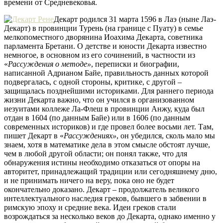
времени от Cредневековья.
Декарт родился 31 марта 1596 в Лаэ (ныне Лаэ-
Декарт) в провинции Турень (на границе с Пуату) в семье
мелкопоместного дворянина Иоахима Декарта, советника
парламента Бретани. О детстве и юности Декарта известно
немногое, в основном из его сочинений, в частности из
«
Рассуждения о методе»
, переписки и биографии,
написанной Адрианом Байе, правильность данных которой
подвергалась, с одной стороны, критике, с другой –
защищалась позднейшими историками. Для раннего периода
жизни Декарта важно, что он учился в организованном
иезуитами коллеже Ла-Флеш в провинции Анжу, куда был
отдан в 1604 (по данным Байе) или в 1606 (по данным
современных историков) и где провел более восьми лет. Там,
пишет Декарт в «
Рассуждениях»
, он убедился, сколь мало мы
знаем, хотя в математике дела в этом смысле обстоят лучше,
чем в любой другой области; он понял также, что для
обнаружения истины необходимо отказаться от опоры на
авторитет, принадлежащий традиции или сегодняшнему дню,
и не принимать ничего на веру, пока оно не будет
окончательно доказано. Декарт – продолжатель великого
интеллектуального наследия греков, бывшего в забвении в
римскую эпоху и средние века. Идеи греков стали
возрождаться за несколько веков до Декарта, однако именно у