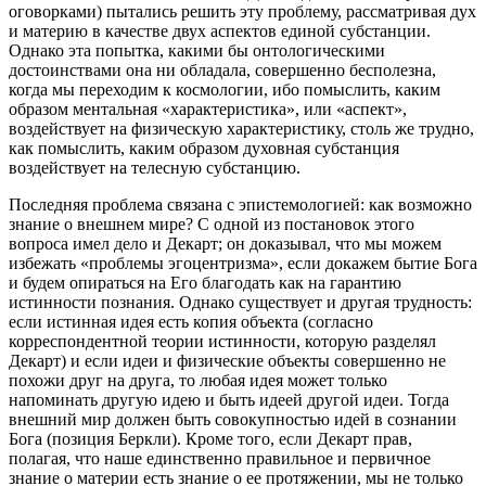
оговорками) пытались решить эту проблему, рассматривая дух
и материю в качестве двух аспектов единой субстанции.
Однако эта попытка, какими бы онтологическими
достоинствами она ни обладала, совершенно бесполезна,
когда мы переходим к космологии, ибо помыслить, каким
образом ментальная «характеристика», или «аспект»,
воздействует на физическую характеристику, столь же трудно,
как помыслить, каким образом духовная субстанция
воздействует на телесную субстанцию.
Последняя проблема связана с эпистемологией: как возможно
знание о внешнем мире? С одной из постановок этого
вопроса имел дело и Декарт; он доказывал, что мы можем
избежать «проблемы эгоцентризма», если докажем бытие Бога
и будем опираться на Его благодать как на гарантию
истинности познания. Однако существует и другая трудность:
если истинная идея есть копия объекта (согласно
корреспондентной теории истинности, которую разделял
Декарт) и если идеи и физические объекты совершенно не
похожи друг на друга, то любая идея может только
напоминать другую идею и быть идеей другой идеи. Тогда
внешний мир должен быть совокупностью идей в сознании
Бога (позиция Беркли). Кроме того, если Декарт прав,
полагая, что наше единственно правильное и первичное
знание о материи есть знание о ее протяжении, мы не только