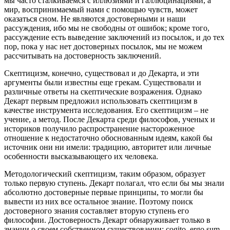
мы часто сталкиваемся с иллюзиями и галлюцинациями, а
мир, воспринимаемый нами с помощью чувств, может
оказаться сном. Не являются достоверными и наши
рассуждения, ибо мы не свободны от ошибок; кроме того,
рассуждение есть выведение заключений из посылок, и до тех
пор, пока у нас нет достоверных посылок, мы не можем
рассчитывать на достоверность заключений.
Скептицизм, конечно, существовал и до Декарта, и эти
аргументы были известны еще грекам. Существовали и
различные ответы на скептические возражения. Однако
Декарт первым предложил использовать скептицизм в
качестве инструмента исследования. Его скептицизм – не
учение, а метод. После Декарта среди философов, ученых и
историков получило распространение настороженное
отношение к недостаточно обоснованным идеям, какой бы
источник они ни имели: традицию, авторитет или личные
особенности высказывающего их человека.
Методологический скептицизм, таким образом, образует
только первую ступень. Декарт полагал, что если бы мы знали
абсолютно достоверные первые принципы, то могли бы
вывести из них все остальное знание. Поэтому поиск
достоверного знания составляет вторую ступень его
философии. Достоверность Декарт обнаруживает только в
знании о своем собственном существовании: cogito, ergo sum