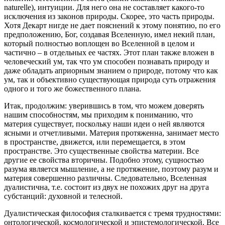
naturelle), интуиции. Для него она не составляет какого-то
исключения из законов природы. Скорее, это часть природы.
Хотя Декарт нигде не дает пояснений к этому понятию, по его
предположению, Бог, создавая Вселенную, имел некий план,
который полностью воплощен во Вселенной в целом и
частично – в отдельных ее частях. Этот план также вложен в
человеческий ум, так что ум способен познавать природу и
даже обладать априорным знанием о природе, потому что как
ум, так и объективно существующая природа суть отражения
одного и того же божественного плана.
Итак, продолжим: уверившись в том, что можем доверять
нашим способностям, мы приходим к пониманию, что
материя существует, поскольку наши идеи о ней являются
ясными и отчетливыми. Материя протяженна, занимает место
в пространстве, движется, или перемещается, в этом
пространстве. Это существенные свойства материи. Все
другие ее свойства вторичны. Подобно этому, сущностью
разума является мышление, а не протяжение, поэтому разум и
материя совершенно различны. Следовательно, Вселенная
дуалистична, т.е. состоит из двух не похожих друг на друга
субстанций: духовной и телесной.
Дуалистическая философия сталкивается с тремя трудностями:
онтологической, космологической и эпистемологической. Все