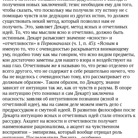
получения новых заключений; тезис необходим ему для того,
чтобы сказать, что поскольку мы получили эту истину не с
помощью чувств или дедукции из других истин, то должен
существовать некий метод, который позволил нам ее
получить. Это, заявляет Декарт, метод ясных и отчетливых
идей. То, что мы мыслим ясно и отчетливо, должно быть
истинным. Декарт разъясняет значение «ясности» и
«отчетливости» в
Первоначалах
(ч. 1, п. 45): «Ясным я
именую то, что с очевидностью раскрывается внимающему
уму, подобно тому как мы говорим, что ясно видим предметы,
кои достаточно заметны для нашего взора и воздействуют на
наш глаз. Отчетливым же я называю то, что резко отделено от
всего другого, что не содержит в себе решительно ничего, что
бы не виделось с очевидностью тому, кто рассматривает его
должным образом». Таким образом, по Декарту, знание
зависит от интуиции так же, как от чувств и разума. В опоре
на интуицию (что понимал и сам Декарт) заключена
опасность: заявляя об интуитивном познании (ясной и
отчетливой идее), мы на самом деле можем иметь дело с
предрассудком и смутной идеей. В развитии философии после
Декарта интуицию ясных и отчетливых идей стали относить к
рассудку. Акцент на ясности и отчетливости получает
наименование рационализма, а акцент на чувственном
восприятии – эмпиризма, который вообще отрицал роль
интуиции. Последователи Декарта – особенно