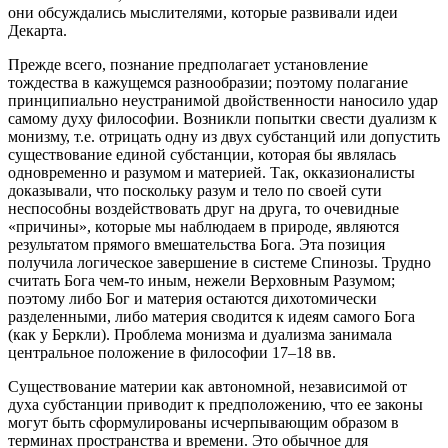
они обсуждались мыслителями, которые развивали идеи
Декарта.
Прежде всего, познание предполагает установление
тождества в кажущемся разнообразии; поэтому полагание
принципиально неустранимой двойственности наносило удар
самому духу философии. Возникли попытки свести дуализм к
монизму, т.е. отрицать одну из двух субстанций или допустить
существование единой субстанции, которая бы являлась
одновременно и разумом и материей. Так, окказионалисты
доказывали, что поскольку разум и тело по своей сути
неспособны воздействовать друг на друга, то очевидные
«причины», которые мы наблюдаем в природе, являются
результатом прямого вмешательства Бога. Эта позиция
получила логическое завершение в системе Спинозы. Трудно
считать Бога чем-то иным, нежели Верховным Разумом;
поэтому либо Бог и материя остаются дихотомически
разделенными, либо материя сводится к идеям самого Бога
(как у Беркли). Проблема монизма и дуализма занимала
центральное положение в философии 17–18 вв.
Существование материи как автономной, независимой от
духа субстанции приводит к предположению, что ее законы
могут быть сформулированы исчерпывающим образом в
терминах пространства и времени. Это обычное для