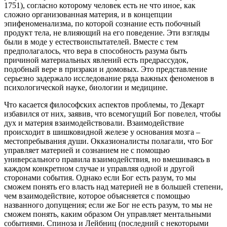
1751), согласно которому человек есть не что иное, как
сложно организованная материя, и в концепции
эпифеноменализма, по которой сознание есть побочный
продукт тела, не влияющий на его поведение. Эти взгляды
были в моде у естествоиспытателей. Вместе с тем
предполагалось, что вера в способность разума быть
причиной материальных явлений есть предрассудок,
подобный вере в призраки и домовых. Это представление
серьезно задержало исследование ряда важных феноменов в
психологической науке, биологии и медицине.
Что касается философских аспектов проблемы, то Декарт
избавился от них, заявив, что всемогущий Бог повелел, чтобы
дух и материя взаимодействовали. Взаимодействие
происходит в шишковидной железе у основания мозга –
местопребывания души. Окказионалисты полагали, что Бог
управляет материей и сознанием не с помощью
универсального правила взаимодействия, но вмешиваясь в
каждом конкретном случае и управляя одной и другой
сторонами события. Однако если Бог есть разум, то мы
сможем понять его власть над материей не в большей степени,
чем взаимодействие, которое объясняется с помощью
названного допущения; если же Бог не есть разум, то мы не
сможем понять, каким образом Он управляет ментальными
событиями. Спиноза и Лейбниц (последний с некоторыми