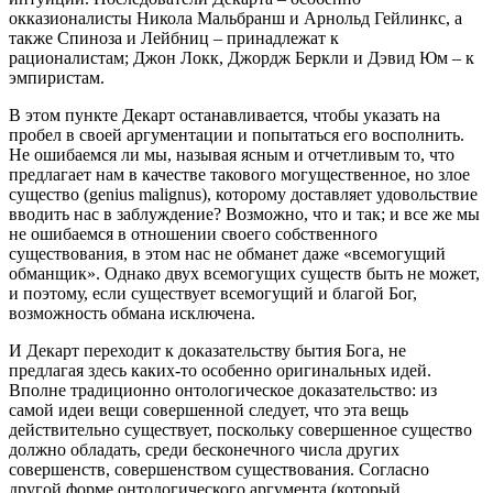
окказионалисты
Никола Мальбранш и Арнольд Гейлинкс, а
также
Спиноза и
Лейбниц – принадлежат к
рационалистам;
Джон Локк,
Джордж Беркли и
Дэвид Юм – к
эмпиристам.
В этом пункте Декарт останавливается, чтобы указать на
пробел в своей аргументации и попытаться его восполнить.
Не ошибаемся ли мы, называя ясным и отчетливым то, что
предлагает нам в качестве такового могущественное, но злое
существо (genius malignus), которому доставляет удовольствие
вводить нас в заблуждение? Возможно, что и так; и все же мы
не ошибаемся в отношении своего собственного
существования, в этом нас не обманет даже «всемогущий
обманщик». Однако двух всемогущих существ быть не может,
и поэтому, если существует всемогущий и благой Бог,
возможность обмана исключена.
И Декарт переходит к доказательству бытия Бога, не
предлагая здесь каких-то особенно оригинальных идей.
Вполне традиционно онтологическое доказательство: из
самой идеи вещи совершенной следует, что эта вещь
действительно существует, поскольку совершенное существо
должно обладать, среди бесконечного числа других
совершенств, совершенством существования. Согласно
другой форме онтологического аргумента (который