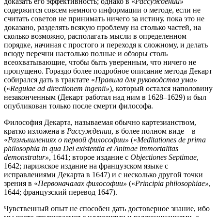
доказать его эффективность; однако в «
Рассуждении»
содержится совсем немного информации о методе, если не
считать советов не принимать ничего за истину, пока это не
доказано, разделять всякую проблему на столько частей, на
сколько возможно, располагать мысли в определенном
порядке, начиная с простого и переходя к сложному, и делать
всюду перечни настолько полные и обзоры столь
всеохватывающие, чтобы быть уверенным, что ничего не
пропущено. Гораздо более подробное описание метода Декарт
собирался дать в трактате «
Правила для руководства ума»
(«
Regulae ad directionem ingenii»
), который остался наполовину
незаконченным (Декарт работал над ним в 1628–1629) и был
опубликован только после смерти философа.
Философия Декарта, называемая обычно картезианством,
кратко изложена в
Рассуждении
, в более полном виде – в
«
Размышлениях о первой философии»
(«
Meditationes de
prima
philosophia in qua Dei existentia et Animae immortalitas
demonstratur»
, 1641; второе издание с
Objectiones Septimae
,
1642; парижское издание на французском языке с
исправлениями Декарта в 1647) и с несколько другой точки
зрения в «
Первоначалах философии»
(«
Principia philosophiae»
,
1644; французский перевод 1647).
Чувственный опыт не способен дать достоверное знание, ибо