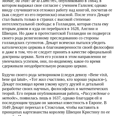
Monde, ou Trait? de la Lumi?re»
,
опубликовано в 1664), в
котором выражал свое согласие с учением Галилея; однако
ввиду случившегося отложил работу над книгой, посчитав ее
(как следует из его переписки) опасной. После этого Декарт
стал бывать только в странах с высокой степенью
интеллектуальной свободы: в Голландии, которая стала ему
вторым домом и куда он перебрался в 1628, Англии и
Швеции. Но даже в протестантской Голландии он подвергся
своего рода религиозному преследованию со стороны
голландских
гугенотов. Декарт всячески пытался убедить
католическую церковь в благонамеренности своей философии
и даже в том, что ее следует принять в качестве официальной
доктрины церкви. Хотя его усилия в этом направлении не
увенчались успехом, они, по-видимому, какое-то время
сдерживали неодобрительную реакцию церкви.
Будучи своего рода затворником (следуя девизу «Bene vixit,
bene qui latuit», «Тот жил счастливо, кто хорошо укрылся»),
Декарт посвящал время узкому кругу друзей и детальной
разработке своих научных, философских и математических
теорий. Его первая опубликованная работа, «
Рассуждение о
методе»
, появилась лишь в 1637, однако благодаря ей и
последующим трудам он завоевал известность в Европе. В
1649 Декарт переехал в Стокгольм, чтобы наставить в
принципах картезианства королеву Швеции
Кристину по ее