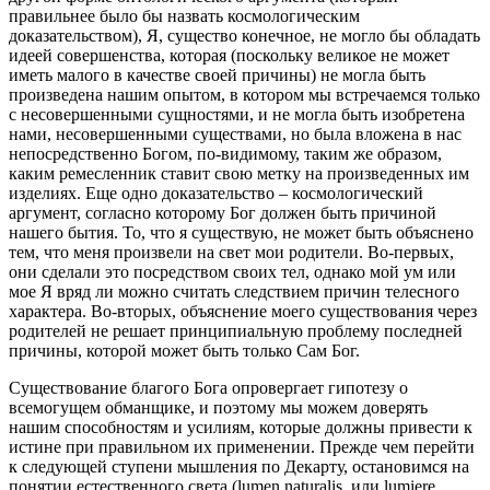
правильнее было бы назвать космологическим
доказательством), Я, существо конечное, не могло бы обладать
идеей совершенства, которая (поскольку великое не может
иметь малого в качестве своей причины) не могла быть
произведена нашим опытом, в котором мы встречаемся только
с несовершенными сущностями, и не могла быть изобретена
нами, несовершенными существами, но была вложена в нас
непосредственно Богом, по-видимому, таким же образом,
каким ремесленник ставит свою метку на произведенных им
изделиях. Еще одно доказательство – космологический
аргумент, согласно которому Бог должен быть причиной
нашего бытия. То, что я существую, не может быть объяснено
тем, что меня произвели на свет мои родители. Во-первых,
они сделали это посредством своих тел, однако мой ум или
мое Я вряд ли можно считать следствием причин телесного
характера. Во-вторых, объяснение моего существования через
родителей не решает принципиальную проблему последней
причины, которой может быть только Сам Бог.
Существование благого Бога опровергает гипотезу о
всемогущем обманщике, и поэтому мы можем доверять
нашим способностям и усилиям, которые должны привести к
истине при правильном их применении. Прежде чем перейти
к следующей ступени мышления по Декарту, остановимся на
понятии естественного света (lumen naturalis, или lumiere