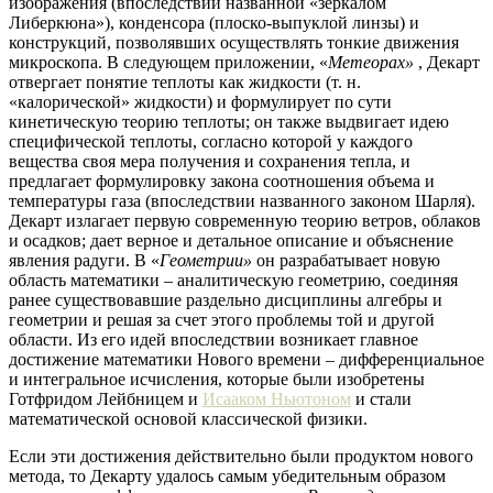
изображения (впоследствии названной «зеркалом
Либеркюна»), конденсора (плоско-выпуклой линзы) и
конструкций, позволявших осуществлять тонкие движения
микроскопа. В следующем приложении, «
Метеорах»
, Декарт
отвергает понятие теплоты как жидкости (т. н.
«калорической» жидкости) и формулирует по сути
кинетическую теорию теплоты; он также выдвигает идею
специфической теплоты, согласно которой у каждого
вещества своя мера получения и сохранения тепла, и
предлагает формулировку закона соотношения объема и
температуры газа (впоследствии названного законом Шарля).
Декарт излагает первую современную теорию ветров, облаков
и осадков; дает верное и детальное описание и объяснение
явления радуги. В «
Геометрии»
он разрабатывает новую
область математики – аналитическую геометрию, соединяя
ранее существовавшие раздельно дисциплины алгебры и
геометрии и решая за счет этого проблемы той и другой
области. Из его идей впоследствии возникает главное
достижение математики Нового времени – дифференциальное
и интегральное исчисления, которые были изобретены
Готфридом Лейбницем и
Исааком Ньютоном
и стали
математической основой классической физики.
Если эти достижения действительно были продуктом нового
метода, то Декарту удалось самым убедительным образом