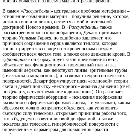
многих областях и за весьма малый отрезок времени.
В самом «
Рассуждении»
центральная проблема метафизики –
отношение сознания и материи – получила решение, которое,
истинно оно или ложно, остается самой влиятельной
доктриной Нового времени. В «
Рассуждении»
также
рассмотрен вопрос о кровообращении; Декарт принимает
теорию
Уильяма Гарвея, но ошибочно заключает, что
причиной сокращения сердца является теплота, которая
концентрируется в сердце и по кровеносным сосудам
сообщается всем частям тела, а также само движение крови. В
«
Диоптрике»
он формулирует закон преломления света,
объясняет, как функционируют нормальный глаз и глаз,
имеющий дефекты, как действуют линзы, зрительные трубы
(телескопы и микроскопы), и развивает теорию оптических
поверхностей. Декарт формулирует идеи «волновой» теории
света и делает попытку «векторного» анализа движения (свет,
по Декарту, есть «стремление к движению»). Он развивает
теорию сферической аберрации – искажения изображения,
вызванного сферической формой линзы, – и указывает, каким
образом ее можно исправить; объясняет, как установить
световую силу телескопа, открывает принципы работы того,
что в будущем назовут ирисовой диафрагмой, а также
искателя для телескопа, гиперболической поверхности с
определенным параметром для повышения яркости