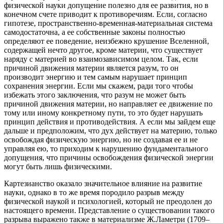
физической науки допущение полезно для ее развития, но в
конечном счете приводит к противоречиям. Если, согласно
гипотезе, пространственно-временная-материальная система
самодостаточна, а ее собственные законы полностью
определяют ее поведение, неизбежно крушение Вселенной,
содержащей нечто другое, кроме материи, что существует
наряду с материей во взаимозависимом целом. Так, если
причиной движения материи является разум, то он
производит энергию и тем самым нарушает принцип
сохранения энергии. Если мы скажем, ради того чтобы
избежать этого заключения, что разум не может быть
причиной движения материи, но направляет ее движение по
тому или иному конкретному пути, то это будет нарушать
принцип действия и противодействия. А если мы зайдем еще
дальше и предположим, что дух действует на материю, только
освобождая физическую энергию, но не создавая ее и не
управляя ею, то приходим к нарушению фундаментального
допущения, что причины освобождения физической энергии
могут быть лишь физическими.
Картезианство оказало значительное влияние на развитие
науки, однако в то же время породило разрыв между
физической наукой и психологией, который не преодолен до
настоящего времени. Представление о существовании такого
разрыва выражено также в материализме Ж.Ламетри (1709–