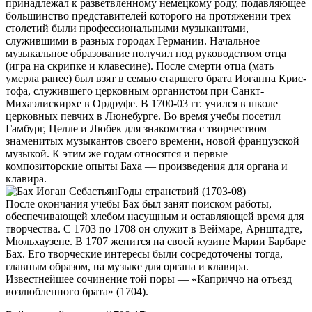
принадлежал к разветвленному немецкому роду, подавляющее
большинство представителей которого на протяжении трех
столетий были профессиональными музыкантами,
служившими в разных городах Германии. Начальное
музыкальное образование получил под руководством отца
(игра на скрипке и клавесине). После смерти отца (мать
умерла ранее) был взят в семью старшего брата Иоганна Крис-
тофа, служившего церковным органистом при Санкт-
Михаэлискирхе в Ордруфе. В 1700-03 гг. учился в школе
церковных певчих в Люнебурге. Во время учебы посетил
Гамбург, Целле и Любек для знакомства с творчеством
знаменитых музыкантов своего времени, новой французской
музыкой. К этим же годам относятся и первые
композиторские опыты Баха — произведения для органа и
клавира.
Годы странствий (1703-08)
После окончания учебы Бах был занят поиском работы,
обеспечивающей хлебом насущным и оставляющей время для
творчества. С 1703 по 1708 он служит в Веймаре, Арнштадте,
Мюльхаузене. В 1707 женится на своей кузине Марии Барбаре
Бах. Его творческие интересы были сосредоточены тогда,
главным образом, на музыке для органа и клавира.
Известнейшее сочинение той поры — «Каприччо на отъезд
возлюбленного брата» (1704).