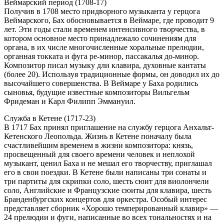
Веймарский период (1708-17)
Получив в 1708 место придворного музыканта у герцога
Веймарского, Бах обосновывается в Веймаре, где проводит 9
лет. Эти годы стали временем интенсивного творчества, в
котором основное место принадлежало сочинениям для
органа, в их числе многочисленные хоральные прелюдии,
органная токката и фуга ре-минор, пассакалья до-минор.
Композитор писал музыку дли клавира, духовные кантаты
(более 20). Используя традиционные формы, он доводил их до
высочайшего совершенства. В Веймаре у Баха родились
сыновья, будущие известные композиторы Вильгельм
Фридеман и Карл Филипп Эммануил.
Служба в Кетене (1717-23)
В 1717 Бах принял приглашение на службу герцога Анхальт-
Кетенского Леопольда. Жизнь в Кетене поначалу была
счастливейшим временем в жизни композитора: князь,
просвещенный для своего времени человек и неплохой
музыкант, ценил Баха и не мешал его творчеству, приглашал
его в свои поездки. В Кетене были написаны три сонаты и
три партиты для скрипки соло, шесть сюит для виолончели
соло, Английские и Французские сюиты для клавира, шесть
Бранденбургских концертов для оркестра. Особый интерес
представляет сборник «Хорошо темперированный клавир» —
24 прелюдии и фуги, написанные во всех тональностях и на