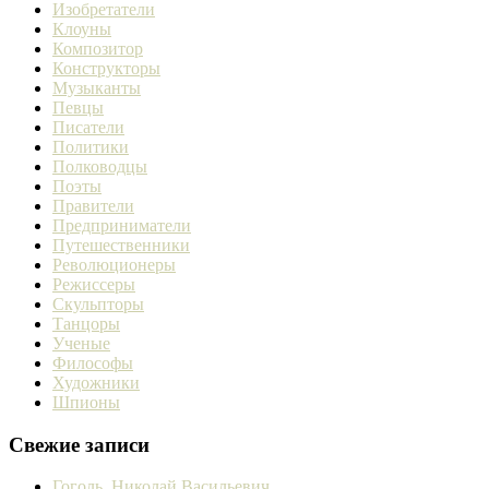
Изобретатели
Клоуны
Композитор
Конструкторы
Музыканты
Певцы
Писатели
Политики
Полководцы
Поэты
Правители
Предприниматели
Путешественники
Революционеры
Режиссеры
Скульпторы
Танцоры
Ученые
Философы
Художники
Шпионы
Свежие записи
Гоголь, Николай Васильевич