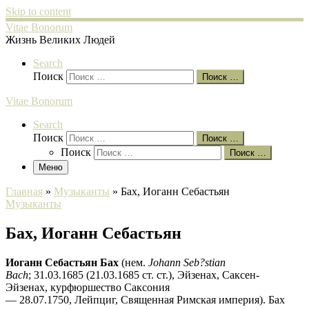
Skip to content
Vitae Bonorum
Жизнь Великих Людей
Search
Поиск
Поиск …
Vitae Bonorum
Search
Поиск
Поиск …
Поиск
Поиск …
Меню
Главная
»
Музыканты
»
Бах, Иоганн Себастьян
Музыканты
Бах, Иоганн Себастьян
Иоганн Себастьян Бах
(нем.
Johann Seb?stian
Bach
; 31.03.1685 (21.03.1685 ст. ст.), Эйзенах, Саксен-
Эйзенах, курфюршество Саксония
— 28.07.1750, Лейпциг, Священная Римская империя). Бах