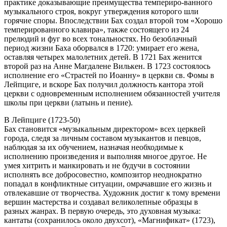
практике доказывающие преимущества темпериро-ванного
музыкального строя, вокруг утверждения которого шли
горячие споры. Впоследствии Бах создал второй том «Хорошо
темперированного клавира», также состоящего из 24
прелюдий и фуг во всех тональностях. Но безоблачный
период жизни Баха оборвался в 1720: умирает его жена,
оставляя четырех малолетних детей. В 1721 Бах женится
второй раз на Анне Магдалене Вилькен. В 1723 состоялось
исполнение его «Страстей по Иоанну» в церкви св. Фомы в
Лейпциге, и вскоре Бах получил должность кантора этой
церкви с одновременным исполнением обязанностей учителя
школы при церкви (латынь и пение).
В Лейпциге (1723-50)
Бах становится «музыкальным директором» всех церквей
города, следя за личным составом музыкантов и певцов,
наблюдая за их обучением, назначая необходимые к
исполнению произведения и выполняя многое другое. Не
умея хитрить и манкировать и не будучи в состоянии
исполнять все добросовестно, композитор неоднократно
попадал в конфликтные ситуации, омрачавшие его жизнь и
отвлекавшие от творчества. Художник достиг к тому времени
вершин мастерства и создавал великолепные образцы в
разных жанрах. В первую очередь, это духовная музыка:
кантаты (сохранилось около двухсот), «Магнификат» (1723),