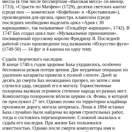
мессы (в том числе бессмертная «Высокая месса» си-минор,
1733), «Страсти по Матфею» (1729), десятки светских кантат
(среди них — комические «Кофейная» и «Крестьянская»),
произведения для органа, оркестра, клавесина (среди
последних необходимо выделить цикл «Ария с 30
вариациями», так называемые «Гольдберг-вариации», 1742). В
1747 Бах создал цикл пьес «Музыкальные приношения»,
посвященный прусскому королю Фридриху II. Последней
работой стало произведение под названием «Искусство фуги»
(1749-50) — 14 фуг и 4 канона на одну тему.
Судьба творческого наследия.
В конце 1740-х годов здоровье Баха ухудшилось, особенно
беспокоила резкая потеря зрения. Две неудачные операции по
удалению катаракты привели к полной слепоте. Дней за
десять до смерти Бах неожиданно прозрел, но затем с ним
случился удар, сведший его в могилу. Торжественные
похороны вызвали огромное стечение народа из разных мест.
Композитора похоронили вблизи церкви св. Фомы, в которой
он прослужил 27 лет. Однако позже по территории кладбища
проложили дорогу, могила затерялась. Лишь в 1894 останки
Баха случайно были найдены во время строительных работ,
тогда и состоялось перезахоронение. Сложной оказалась и
судьба его наследия. При жизни Бах пользовался
известностью. Однако после смерти композитора имя и