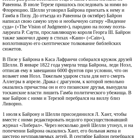
Равенны. В июле Терезе пришлось последовать за ними во
Флоренцию. Шелли уговорил Байрона приехать к нему и
Гамба в Пизу. До отъезда из Равенны (в октябре) Байрон
написал свою самую злую и необычную сатиру «Видение
суда» («The Vision of Judgment»), пародию на поэму поэта-
лауреата Р. Саути, прославляющую короля Георга III. Байрон
также закончил драму в стихах «Каин» («Cain»),
воплотившую его скептическое толкование библейских
сюжетов.
В Пизе у Байрона в Каса Лафранчи собирался кружок друзей
Шелли. В январе 1822 года умерла теща Байрона, леди Ноэл,
отписав ему в завещании 6000 фунтов при условии, что он
возьмет имя Ноэл. Тяжелым ударом стала для него смерть
Аллегры в апреле. Драка с драгуном, к которой невольно
оказались причастны он и его пизанские друзья, вынудила
тосканские власти лишить Гамба политического убежища. В
мае Байрон с ними и Терезой перебрался на виллу близ
Ливорно.
1 июля к Байрону и Шелли присоединился Л. Хант, чтобы
вместе с ними редактировать недолго просуществовавший
журнал «Либерал». Через несколько дней Шелли утонул, и на
попечении Байрона оказались Хант, его больная жена и
шестеро неуправляемых детей. В сентябре Байрон перебрался