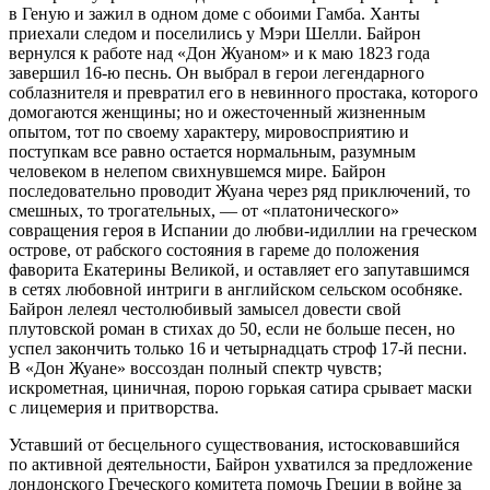
в Геную и зажил в одном доме с обоими Гамба. Ханты
приехали следом и поселились у Мэри Шелли. Байрон
вернулся к работе над «Дон Жуаном» и к маю 1823 года
завершил 16-ю песнь. Он выбрал в герои легендарного
соблазнителя и превратил его в невинного простака, которого
домогаются женщины; но и ожесточенный жизненным
опытом, тот по своему характеру, мировосприятию и
поступкам все равно остается нормальным, разумным
человеком в нелепом свихнувшемся мире. Байрон
последовательно проводит Жуана через ряд приключений, то
смешных, то трогательных, — от «платонического»
совращения героя в Испании до любви-идиллии на греческом
острове, от рабского состояния в гареме до положения
фаворита Екатерины Великой, и оставляет его запутавшимся
в сетях любовной интриги в английском сельском особняке.
Байрон лелеял честолюбивый замысел довести свой
плутовской роман в стихах до 50, если не больше песен, но
успел закончить только 16 и четырнадцать строф 17-й песни.
В «Дон Жуане» воссоздан полный спектр чувств;
искрометная, циничная, порою горькая сатира срывает маски
с лицемерия и притворства.
Уставший от бесцельного существования, истосковавшийся
по активной деятельности, Байрон ухватился за предложение
лондонского Греческого комитета помочь Греции в войне за