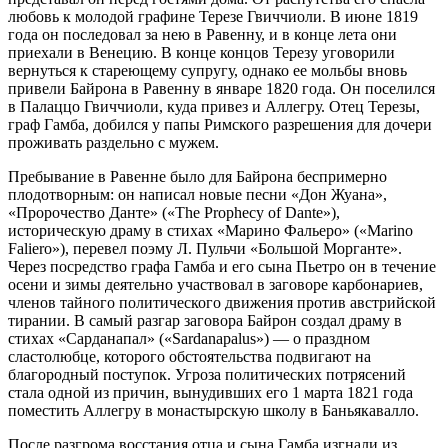
любовь к молодой графине Терезе Гвиччиоли. В июне 1819
года он последовал за нею в Равенну, и в конце лета они
приехали в Венецию. В конце концов Терезу уговорили
вернуться к стареющему супругу, однако ее мольбы вновь
привели Байрона в Равенну в январе 1820 года. Он поселился
в Палаццо Гвиччиоли, куда привез и Аллегру. Отец Терезы,
граф Гамба, добился у папы Римского разрешения для дочери
проживать раздельно с мужем.
Пребывание в Равенне было для Байрона беспримерно
плодотворным: он написал новые песни «Дон Жуана»,
«Пророчество Данте» («The Prophecy of Dante»),
историческую драму в стихах «Марино Фальеро» («Marino
Faliero»), перевел поэму Л. Пульчи «Большой Морганте».
Через посредство графа Гамба и его сына Пьетро он в течение
осени и зимы деятельно участвовал в заговоре карбонариев,
членов тайного политического движения против австрийской
тирании. В самый разгар заговора Байрон создал драму в
стихах «Сарданапал» («Sardanapalus») — о праздном
сластолюбце, которого обстоятельства подвигают на
благородный поступок. Угроза политических потрясений
стала одной из причин, вынудивших его 1 марта 1821 года
поместить Аллегру в монастырскую школу в Баньякавалло.
После разгрома восстания отца и сына Гамба изгнали из