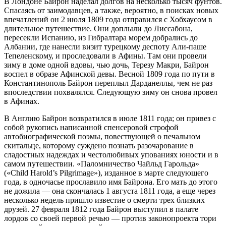
В Лондоне Байрон наделал долгов на несколько тысяч фунтов.
Спасаясь от заимодавцев, а также, вероятно, в поисках новых
впечатлений он 2 июля 1809 года отправился с Хобхаусом в
длительное путешествие. Они доплыли до Лиссабона,
пересекли Испанию, из Гибралтара морем добрались до
Албании, где нанесли визит турецкому деспоту Али-паше
Тепеленскому, и проследовали в Афины. Там они провели
зиму в доме одной вдовы, чью дочь, Терезу Макри, Байрон
воспел в образе Афинской девы. Весной 1809 года по пути в
Константинополь Байрон переплыл Дарданеллы, чем не раз
впоследствии похвалялся. Следующую зиму он снова провел
в Афинах.
В Англию Байрон возвратился в июле 1811 года; он привез с
собой рукопись написанной спенсеровой строфой
автобиографической поэмы, повествующей о печальном
скитальце, которому суждено познать разочарование в
сладостных надеждах и честолюбивых упованиях юности и в
самом путешествии. «Паломничество Чайльд Гарольда»
(«Child Harold’s Pilgrimage»), изданное в марте следующего
года, в одночасье прославило имя Байрона. Его мать до этого
не дожила — она скончалась 1 августа 1811 года, а еще через
несколько недель пришло известие о смерти трех близких
друзей. 27 февраля 1812 года Байрон выступил в палате
лордов со своей первой речью — против законопроекта тори