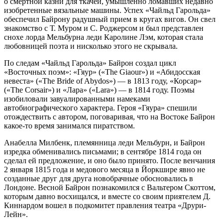
о смертной казни для ткачей, умышленно ломавших недавно
изобретенные вязальные машины. Успех «Чайльд Гарольда»
обеспечил Байрону радушный прием в кругах вигов. Он свел
знакомство с Т. Муром и С. Роджерсом и был представлен
снохе лорда Мельбурна леди Каролине Лэм, которая стала
любовницей поэта и нисколько этого не скрывала.
По следам «Чайльд Гарольда» Байрон создал цикл
«Восточных поэм»: «Гяур» («The Giaour») и «Абидосская
невеста» («The Bride of Abydos») — в 1813 году, «Корсар»
(«The Corsair») и «Лара» («Lara») — в 1814 году. Поэмы
изобиловали завуалированными намеками
автобиографического характера. Героя «Гяура» спешили
отождествить с автором, поговаривая, что на Востоке Байрон
какое-то время занимался пиратством.
Анабелла Милбенк, племянница леди Мельбурн, и Байрон
изредка обменивались письмами; в сентябре 1814 года он
сделал ей предложение, и оно было принято. После венчания
2 января 1815 года и медового месяца в Йоркшире явно не
созданные друг для друга новобрачные обосновались в
Лондоне. Весной Байрон познакомился с Вальтером Скоттом,
которым давно восхищался, и вместе со своим приятелем Д.
Киннардом вошел в подкомитет правления театра «Друри-
Лейн».