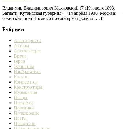
Владимир Владимирович Маяковский (7 (19) июля 1893,
Багдати, Кутаисская губерния — 14 апреля 1930, Москва) —
советский поэт. Помимо поэзии ярко проявил […]
Рубрики
Авантюристы
Актеры
Архитекторы
Врачи
Герои
Женщины
Изобретатели
Клоуны
Композитор
Конструкторы
Музыканты
Певцы
Писатели
Политики
Полководцы
Поэты
Правители
Предприниматели