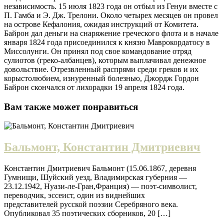
независимость. 15 июля 1823 года он отбыл из Генуи вместе с
П. Гамба и Э. Дж. Трелони. Около четырех месяцев он провел
на острове Кефалония, ожидая инструкций от Комитета.
Байрон дал деньги на снаряжение греческого флота и в начале
января 1824 года присоединился к князю Маврокордатосу в
Миссолунги. Он принял под свое командование отряд
сулиотов (греко-албанцев), которым выплачивал денежное
довольствие. Отрезвленный распрями среди греков и их
корыстолюбием, изнуренный болезнью, Джордж Гордон
Байрон скончался от лихорадки 19 апреля 1824 года.
Вам также может понравиться
Бальмонт, Константин Дмитриевич
Константин Дмитриевич Бальмонт (15.06.1867, деревня
Гумнищи, Шуйский уезд, Владимирская губерния —
23.12.1942, Нуази-ле-Гран,Франция) — поэт-символист,
переводчик, эссеист, один из виднейших
представителей русской поэзии Серебряного века.
Опубликовал 35 поэтических сборников, 20 […]