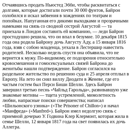
Отчаявшись продать Ньюстед Эбби, чтобы расквитаться с
долгами, которые достигали почти 30 000 фунтов, Байрон
озлобился и искал забвения в хождениях по театрам и
попойках. Напуганная его дикими выходками и прозрачными
намеками на связь со сводной сестрой Августой — та
приехала в Лондон составить ей компанию, — леди Байрон
простодушно решила, что он впал в безумие. 10 декабря 1815
года она родила Байрону дочь Августу Аду, а 15 января 1816
года, взяв с собою младенца, уехала в Лестершир навестить
родителей. Несколько недель спустя она объявила, что не
вернется к мужу. По-видимому, ее подозрения относительно
кровосмешения и гомосексуальных связей Байрона до
женитьбы нашли подтверждение. Байрон согласился на
раздельное жительство по решению суда и 25 апреля отплыл в
Европу. На лето он снял виллу Диодати в Женеве, где его
частым гостем был Перси Биши Шелли. Здесь Байрон
завершил третью песнь «Чайльд Гарольда», развивавшую уже
знакомые мотивы — тщета устремлений, мимолетность
любви, напрасные поиски совершенства; написал
«Шильонского узника» («The Prisoner of Chillon») и начал
«Манфреда» («Manfred»). Байрон имел недолгую связь с
приемной дочерью У. Годвина Клер Клермонт, которая жила в
семье Шелли, 12 января 1817 года на свет появилась их дочь
Аллегра.