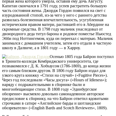
первая жена которого умерла, оставив ему дочь Августу.
Капитан скончался в 1791 году, успев растратить большую
часть состояния жены. Джордж Гордон появился на свет с
изуродованной стопой, из-за чего у него с раннего детства
развилась болезненная впечатлительность, усугубленная
истерическим нравом матери, растившей его в Абердине на
скромные средства. В 1798 году мальчик унаследовал от
двоюродного деда титул барона и родовое поместье Ньюстед
Эбби под Ноттингемом, куда он переехал с матерью. Мальчик
занимался с домашним учителем, затем его отдали в частную
школу в Далвиче, а в 1801 году — в Харроу.
Осенью 1805 года Байрон поступил
в Тринити-колледж Кембриджского университета, где
познакомился с Д. К. Хобхаусом (1786-1869), до конца жизни
его самым близким другом. В 1806 году Байрон издал для
узкого круга книжку «Стихи на случай» («Fugitive Pieces»).
Через год последовали «Часы досуга» («Hours of Idleness»);
наряду с подражательными в сборнике были и
многообещающие стихи. В 1808 году «Эдинбургское
обозрение» высмеяло довольно самонадеянное авторское
предисловие к сборнику, на что Байрон ответил ядовитыми
строчками в сатире «Английские барды и шотландские
обозреватели» («English Bards and Scotch Reviewers», 1809).