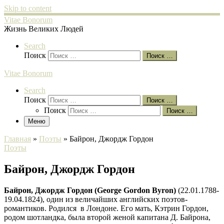
Skip to content
Vitae Bonorum
Жизнь Великих Людей
Search
Поиск
Поиск …
Vitae Bonorum
Search
Поиск
Поиск …
Поиск
Поиск …
Меню
Главная
»
Поэты
»
Байрон, Джордж Гордон
Поэты
Байрон, Джордж Гордон
Байрон, Джордж Гордон (George Gordon Byron)
(22.01.1788-
19.04.1824), один из величайших английских поэтов-
романтиков. Родился в Лондоне. Его мать, Кэтрин Гордон,
родом шотландка, была второй женой капитана Д. Байрона,