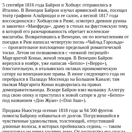
5 сентября 1816 года Байрон и Хобхаус отправились в
Италию. В Венеции Байрон изучал армянский язык, посещал
театр графини Альбрицци и ее салон, а весной 1817 года
воссоединился с Хобхаусом в Риме, осмотрел древние руины
и закончил «Манфреда», драму в стихах на фаустовскую тему,
в которой его разочарованность обретает вселенские
масштабы. Возвратившись в Венецию, он по впечатлениям от
поездки в Рим написал четвертую песнь «Чайльд Гарольда»
— пронзительное воплощение предельной романтической
тоски. Летом он познакомился с «нежной тигрицей»
Маргаритой Коньи, женой пекаря. В Венецию Байрон
вернулся в ноябре, уже написав «Беппо» («Beppo»),
блистательную, в итальянских октавах ироикомическую
сатиру на венецианские нравы. В июне следующего года он
перебрался в Палаццо Мосенидо на Большом Канале; там
пылкая Маргарита Коньи водворилась на правах
домоправительницы. Вскоре Байрон взял малышку Аллегру
под свою опеку и приступил к новой сатире в духе «Беппо»
под названием «Дон Жуан» («Don Juan»).
Продажа Ньюстеда осенью 1818 года за 94 500 фунтов
помогла Байрону избавиться от долгов. Погрузившийся в
чувственные удовольствия, толстеющий, отпустивший
длинные волосы, в которых пробивалась седина, — таким
представал он перед гостями дома. От распутства его спасла