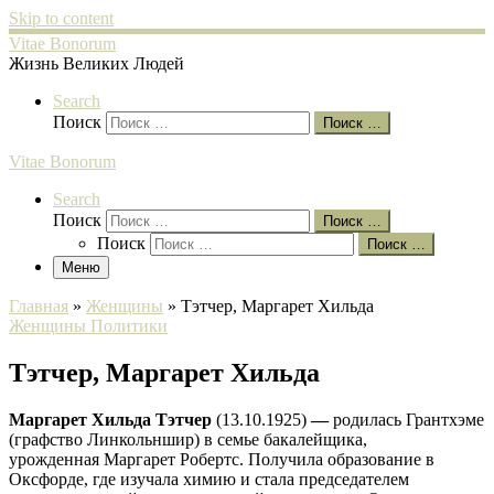
Skip to content
Vitae Bonorum
Жизнь Великих Людей
Search
Поиск
Поиск …
Vitae Bonorum
Search
Поиск
Поиск …
Поиск
Поиск …
Меню
Главная
»
Женщины
»
Тэтчер, Маргарет Хильда
Женщины
Политики
Тэтчер, Маргарет Хильда
Маргарет Хильда Тэтчер
(13.10.1925)
—
родилась Грантхэме
(графство Линкольншир) в семье бакалейщика,
урожденная Маргарет Робертс. Получила образование в
Оксфорде, где изучала химию и стала председателем