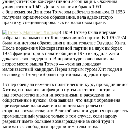
университетской консервативной ассоциации. Окончила
университет в 1947. До вступления в брак в 1951
с бизнесменом Дэнисом Тэтчером работала химиком. В 1953
получила юридическое образование, вела адвокатскую
практику, специализировалась на налоговом праве.
В 1959 Тэтчер была впервые
избрана в парламент от Консервативной партии. В 1970-1974
была министром образования в правительстве Эдуарда Хита.
После поражения Консервативной партии на двух выборах
1974 фракция тори в палате общин в 1975 вынудила Хита
доказать свое лидерство. В первом туре голосования на
второе место вышла Тэтчер — «темная лошадка»,
малоизвестный кандидат. Перед вторым туром Хит подал в
отставку, а Тэтчер избрали партийным лидером тори.
Тэтчер обещала изменить политический курс, проводившийся
Хитом, и подавить инфляцию путем жесткого контроля
над государственными инвестициями и расходами на
общественные нужды. Она заявила, что нация обременена
чрезмерными налогами и излишним контролем со
стороны государства; что Великобритании удастся преодолеть
промышленный упадок только в том случае, если народу
разрешат иметь большее вознаграждение за свой труд и
заниматься свободным предпринимательством.