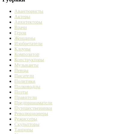
Авантюристы
Актеры
Архитекторы
Врачи
Герои
Женщины
Изобретатели
Клоуны
Композитор
Конструкторы
Музыканты
Певцы
Писатели
Политики
Полководцы
Поэты
Правители
Предприниматели
Путешественники
Революционеры
Режиссеры
Скульпторы
Танцоры