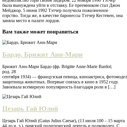
недовольство тори своим лидером. 22 ноября 1990 Тэтчер
была вынуждена уйти в отставку. Ее преемником стал Джон
Мейджор. 5 июня 1992 Тэтчер получила пожизненное
пэрство. Тогда же, в качестве баронессы Тэтчер Кестевен, она
заняла место в палате лордов.
Вам также может понравиться
Бардо, Брижит Анн-Мари
Брижит Анн-Мари Бардо (фр. Brigitte Anne-Marie Bardot;
род. 28
сентября 1934) — французская певица, киноактриса, фотомодел
защитница животных. Впервые снялась в кино в 1952 году.
Завоевала всемирную популярность благодаря роли в […]
Цезарь Гай Юлий
Цезарь Гай Юлий (Gaius Julius Caesar), (13 июля 100 – 15 марта
44 до н. э.), римский политический деятель и полководец. С