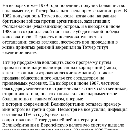
На выборах в мае 1979 тори победили, получив большинство
в парламенте, и Тэтчер была назначена премьер-министром. В
1982 популярность Тэтчер возросла, когда она направила
британские войска против аргентинцев, захвативших
Фолклендские (Мальвинские) острова. На выборах в июне
1983 она сохранила свой пост после убедительной победы
консерваторов. Твердость и последовательность в
отстаивании своих взглядов, жесткость при проведении в
жизнь принятых решений закрепили за Тэтчер титул
«железной леди».
Тэтчер продолжала воплощать свою программу путем
приватизации национализированных корпораций (таких,
как телефонные и аэрокосмические компании), а также
продажи общественного жилья его арендаторам на
приемлемых условиях. На выборах в июне 1987, частично
благодаря увеличению в стране числа частных собственников,
сторонников тори, она сохранила сильное парламентское
большинство и, таким образом, впервые
в истории современной Великобритании осталась премьер-
министром на третий срок. Несмотря на все усилия, инфляция
составила 11% в год. Кроме того,
сопротивление Тэтчер дальнейшей интеграции
Великобритании в Европейскую валютную систему вызвало