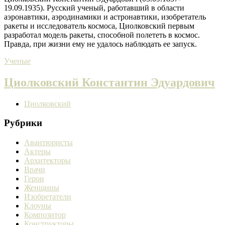
19.09.1935). Русский ученый, работавший в области
аэронавтики, аэродинамики и астронавтики, изобретатель
ракеты и исследователь космоса, Циолковский первым
разработал модель ракеты, способной полететь в космос.
Правда, при жизни ему не удалось наблюдать ее запуск.
Ученые
Циолковский Константин Эдуардович
Циолковский
Рубрики
Авантюристы
Актеры
Архитекторы
Врачи
Герои
Женщины
Изобретатели
Клоуны
Композитор
Конструкторы