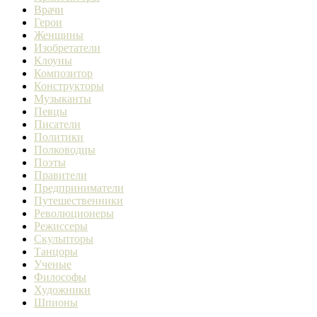
Врачи
Герои
Женщины
Изобретатели
Клоуны
Композитор
Конструкторы
Музыканты
Певцы
Писатели
Политики
Полководцы
Поэты
Правители
Предприниматели
Путешественники
Революционеры
Режиссеры
Скульпторы
Танцоры
Ученые
Философы
Художники
Шпионы