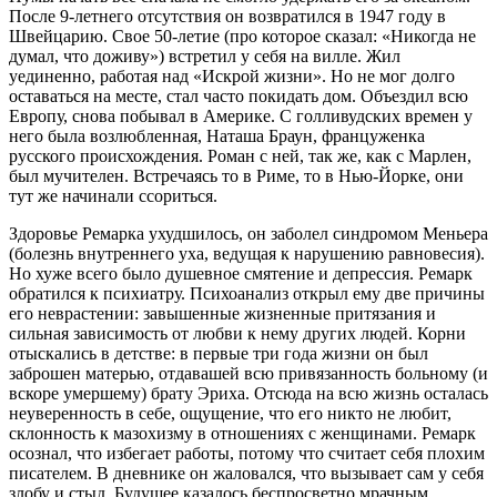
После 9-летнего отсутствия он возвратился в 1947 году в
Швейцарию. Свое 50-летие (про которое сказал: «Никогда не
думал, что доживу») встретил у себя на вилле. Жил
уединенно, работая над «Искрой жизни». Но не мог долго
оставаться на месте, стал часто покидать дом. Объездил всю
Европу, снова побывал в Америке. С голливудских времен у
него была возлюбленная, Наташа Браун, француженка
русского происхождения. Роман с ней, так же, как с Марлен,
был мучителен. Встречаясь то в Риме, то в Нью-Йорке, они
тут же начинали ссориться.
Здоровье Ремарка ухудшилось, он заболел синдромом Меньера
(болезнь внутреннего уха, ведущая к нарушению равновесия).
Но хуже всего было душевное смятение и депрессия. Ремарк
обратился к психиатру. Психоанализ открыл ему две причины
его неврастении: завышенные жизненные притязания и
сильная зависимость от любви к нему других людей. Корни
отыскались в детстве: в первые три года жизни он был
заброшен матерью, отдавашей всю привязанность больному (и
вскоре умершему) брату Эриха. Отсюда на всю жизнь осталась
неуверенность в себе, ощущение, что его никто не любит,
склонность к мазохизму в отношениях с женщинами. Ремарк
осознал, что избегает работы, потому что считает себя плохим
писателем. В дневнике он жаловался, что вызывает сам у себя
злобу и стыд. Будущее казалось беспросветно мрачным.