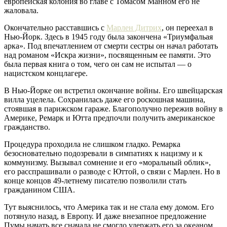
европейская колония во главе с Томасом Манном его не
жаловала.
Окончательно расставшись с
Марлен Дитрих
, он переехал в
Нью-Йорк. Здесь в 1945 году была закончена «Триумфальая
арка». Под впечатлением от смерти сестры он начал работать
над романом «Искра жизни», посвященным ее памяти. Это
была первая книга о том, чего он сам не испытал — о
нацистском концлагере.
В Нью-Йорке он встретил окончание войны. Его швейцарская
вилла уцелела. Сохранилась даже его роскошная машина,
стоявшая в парижском гараже. Благополучно пережив войну в
Америке, Ремарк и Ютта предпочли получить американское
гражданство.
Процедура проходила не слишком гладко. Ремарка
безосновательно подозревали в симпатиях к нацизму и к
коммунизму. Вызывал сомнение и его «моральный облик»,
его расспрашивали о разводе с Юттой, о связи с Марлен. Но в
конце концов 49-летнему писателю позволили стать
гражданином США.
Тут выяснилось, что Америка так и не стала ему домом. Его
потянуло назад, в Европу. И даже внезапное предложение
Пумы начать все сначала не смогло удержать его за океаном.