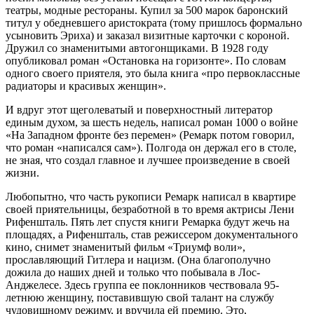
театры, модные рестораны. Купил за 500 марок баронский
титул у обедневшего аристократа (тому пришлось формально
усыновить Эриха) и заказал визитные карточки с короной.
Дружил со знаменитыми автогонщиками. В 1928 году
опубликовал роман «Остановка на горизонте». По словам
одного своего приятеля, это была книга «про первоклассные
радиаторы и красивых женщин».
И вдруг этот щеголеватый и поверхностный литератор
единым духом, за шесть недель, написал роман 1000 о войне
«На Западном фронте без перемен» (Ремарк потом говорил,
что роман «написался сам»). Полгода он держал его в столе,
не зная, что создал главное и лучшее произведение в своей
жизни.
Любопытно, что часть рукописи Ремарк написал в квартире
своей приятельницы, безработной в то время актрисы Лени
Рифеншталь. Пять лет спустя книги Ремарка будут жечь на
площадях, а Рифеншталь, став режиссером документального
кино, снимет знаменитый фильм «Триумф воли»,
прославляющий Гитлера и нацизм. (Она благополучно
дожила до наших дней и только что побывала в Лос-
Анджелесе. Здесь группа ее поклонников чествовала 95-
летнюю женщину, поставившую свой талант на службу
чудовищному режиму, и вручила ей премию. Это,