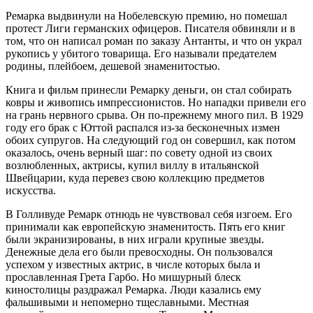
Ремарка выдвинули на Нобелевскую премию, но помешал
протест Лиги германских офицеров. Писателя обвиняли и в
том, что он написал роман по заказу Антанты, и что он украл
рукопись у убитого товарища. Его называли предателем
родины, плейбоем, дешевой знаменитостью.
Книга и фильм принесли Ремарку деньги, он стал собирать
ковры и живопись импрессионистов. Но нападки привели его
на грань нервного срыва. Он по-прежнему много пил. В 1929
году его брак с Юттой распался из-за бесконечных измен
обоих супругов. На следующий год он совершил, как потом
оказалось, очень верный шаг: по совету одной из своих
возлюбленных, актрисы, купил виллу в итальянской
Швейцарии, куда перевез свою коллекцию предметов
искусства.
В Голливуде Ремарк отнюдь не чувствовал себя изгоем. Его
принимали как европейскую знаменитость. Пять его книг
были экранизированы, в них играли крупные звезды.
Денежные дела его были превосходны. Он пользовался
успехом у известных актрис, в числе которых была и
прославленная Грета Гарбо. Но мишурный блеск
киностолицы раздражал Ремарка. Люди казались ему
фальшивыми и непомерно тщеславными. Местная