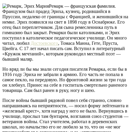
Ремарк — французская фамилия.
Французом был прадед Эриха, кузнец, родившийся в
Пруссии, недалеко от границы с Францией, и женившийся на
немке. Эрих появился на свет в 1898 году в Оснабрюке. Его
отец был переплетчиком. Для сына ремесленника путь в
гимназию был закрыт. Ремарки были католиками, и Эрих
поступил в католическое педагогическое училище. Он много
читал, любил
Достоевского
, Томаса Манна, Гете, Пруста,
Цвейга. С 17 лет начал писать сам. Вступил в литературный
«Кружок мечтаний», которым руководил местный поэт —
бывший маляр.
Но вряд ли бы мы знали сегодня писателя Ремарка, если бы в
1916 году Эриха не забрали в армию. Его часть не попала в
самое пекло, на передовую. Но фронтовой жизни за три года
он хлебнул. Принес на себе в госпиталь смертельно раненого
товарища. Сам был ранен в руку, ногу и шею.
После войны бывший рядовой повел себя странно, словно
напрашиваясь на неприятности, — носил форму лейтенанта и
«железный крест», хотя наград у него не было. Вернувшись в
училище, прослыл там бунтарем, возглавив союз студентов —
ветеранов войны. Стал учителем, работал в деревенских
школах, но начальство его не любило за то, что он «не мог