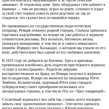
приспособиться к окружающим» и за «артистические
замашки». В отцовском доме Эрих оборудовал себе кабинет в
башенке — там он рисовал, играл на рояле, сочинил и издал
за свой счет первую повесть (впоследствии он так ее
стыдился, что скупил весь оставшийся тираж).
Не прижившись на государственном педагогическом
поприще, Ремарк покинул родной городок. Сначала пришлось
торговать надгробиями, но вскоре он уже работал в журнале
сочинителем рекламы. Вел вольную, богемную жизнь,
увлекался женщинами, в том числе и самого невысокого
пошиба. Изрядно пил. Кальвадос, о котором мы узнали из его
книг, действительно был одним из его любимых напитков.
В 1925 году он добрался до Берлина. Здесь в красавца-
провинциала влюбилась дочь издателя престижного журнала
«Спорт в иллюстрациях». Родители девушки
воспрепятствовали их браку, но Ремарк получил в журнале
место редактора. Вскоре он женился на танцовщице Ютте
Замбона. Большеглазая, худенькая Ютта (она страдала
туберкулезом) станет прообразом нескольких его
литературных героинь, в том числе Пэт из «Трех товарищей».
Столичный журналист вел себя так, словно хотел поскорее
забыть свое «разночинное прошлое». Элегантно одевался,
носил монокль, без устали посещал с Юттой концерты,