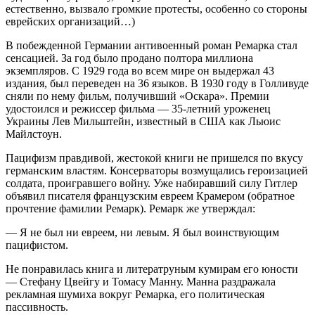
естественно, вызвало громкие протесты, особенно со стороны
еврейских организаций…)
В побежденной Германии антивоенный роман Ремарка стал
сенсацией. За год было продано полтора миллиона
экземпляров. С 1929 года во всем мире он выдержал 43
издания, был переведен на 36 языков. В 1930 году в Голливуде
сняли по нему фильм, получивший «Оскара». Премии
удостоился и режиссер фильма — 35-летний уроженец
Украины Лев Мильштейн, известный в США как Льюис
Майлстоун.
Пацифизм правдивой, жестокой книги не пришелся по вкусу
германским властям. Консерваторы возмущались героизацией
солдата, проигравшего войну. Уже набиравший силу Гитлер
объявил писателя французским евреем Крамером (обратное
прочтение фамилии Ремарк). Ремарк же утверждал:
— Я не был ни евреем, ни левым. Я был воинствующим
пацифистом.
Не понравилась книга и литератруным кумирам его юности
— Стефану Цвейгу и Томасу Манну. Манна раздражала
рекламная шумиха вокруг Ремарка, его политическая
пассивность.