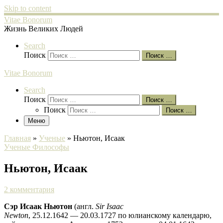
Skip to content
Vitae Bonorum
Жизнь Великих Людей
Search
Поиск
Поиск …
Vitae Bonorum
Search
Поиск
Поиск …
Поиск
Поиск …
Меню
Главная
»
Ученые
»
Ньютон, Исаак
Ученые
Философы
Ньютон, Исаак
2 комментария
Сэр Исаак Ньютон
(англ.
Sir Isaac
Newton
, 25.12.1642 — 20.03.1727 по юлианскому календарю,