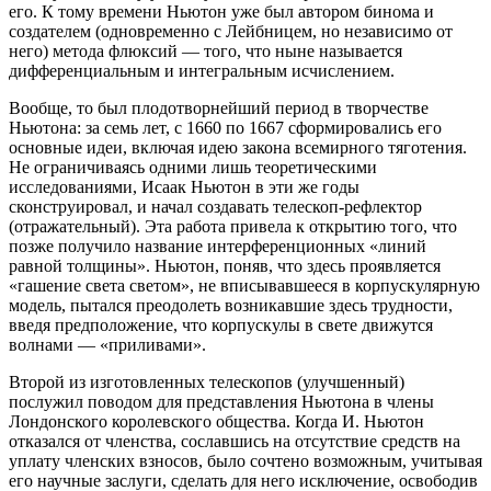
его. К тому времени Ньютон уже был автором бинома и
создателем (одновременно с Лейбницем, но независимо от
него) метода флюксий — того, что ныне называется
дифференциальным и интегральным исчислением.
Вообще, то был плодотворнейший период в творчестве
Ньютона: за семь лет, с 1660 по 1667 сформировались его
основные идеи, включая идею закона всемирного тяготения.
Не ограничиваясь одними лишь теоретическими
исследованиями, Исаак Ньютон в эти же годы
сконструировал, и начал создавать телескоп-рефлектор
(отражательный). Эта работа привела к открытию того, что
позже получило название интерференционных «линий
равной толщины». Ньютон, поняв, что здесь проявляется
«гашение света светом», не вписывавшееся в корпускулярную
модель, пытался преодолеть возникавшие здесь трудности,
введя предположение, что корпускулы в свете движутся
волнами — «приливами».
Второй из изготовленных телескопов (улучшенный)
послужил поводом для представления Ньютона в члены
Лондонского королевского общества. Когда И. Ньютон
отказался от членства, сославшись на отсутствие средств на
уплату членских взносов, было сочтено возможным, учитывая
его научные заслуги, сделать для него исключение, освободив