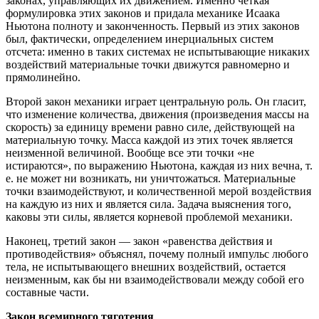
законах, управляющих их движением. Именно четкая
формулировка этих законов и придала механике Исаака
Ньютона полноту и законченность. Первый из этих законов
был, фактически, определением инерциальных систем
отсчета: именно в таких системах не испытывающие никаких
воздействий материальные точки движутся равномерно и
прямолинейно.
Второй закон механики играет центральную роль. Он гласит,
что изменение количества, движения (произведения массы на
скорость) за единицу времени равно силе, действующей на
материальную точку. Масса каждой из этих точек является
неизменной величиной. Вообще все эти точки «не
истираются», по выражению Ньютона, каждая из них вечна, т.
е. не может ни возникать, ни уничтожаться. Материальные
точки взаимодействуют, и количественной мерой воздействия
на каждую из них и является сила. Задача выяснения того,
каковы эти силы, является корневой проблемой механики.
Наконец, третий закон — закон «равенства действия и
противодействия» объяснял, почему полный импульс любого
тела, не испытывающего внешних воздействий, остается
неизменным, как бы ни взаимодействовали между собой его
составные части.
Закон всемирного тяготения