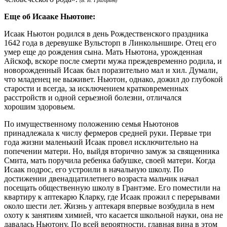
(В. И. Григорьев)
Еще об Исааке Ньютоне:
Исаак Ньютон родился в день Рождественского праздника
1642 года в деревушке Вульсторп в Линкольншире. Отец его
умер еще до рождения сына. Мать Ньютона, урожденная
Айскоф, вскоре после смерти мужа преждевременно родила, и
новорожденный Исаак был поразительно мал и хил. Думали,
что младенец не выживет. Ньютон, однако, дожил до глубокой
старости и всегда, за исключением кратковременных
расстройств и одной серьезной болезни, отличался
хорошим здоровьем.
По имущественному положению семья Ньютонов
принадлежала к числу фермеров средней руки. Первые три
года жизни маленький Исаак провел исключительно на
попечении матери. Но, выйдя вторично замуж за священника
Смита, мать поручила ребенка бабушке, своей матери. Когда
Исаак подрос, его устроили в начальную школу. По
достижении двенадцатилетнего возраста мальчик начал
посещать общественную школу в Грантэме. Его поместили на
квартиру к аптекарю Кларку, где Исаак прожил с перерывами
около шести лет. Жизнь у аптекаря впервые возбудила в нем
охоту к занятиям химией, что касается школьной науки, она не
давалась Ньютону. По всей вероятности, главная вина в этом