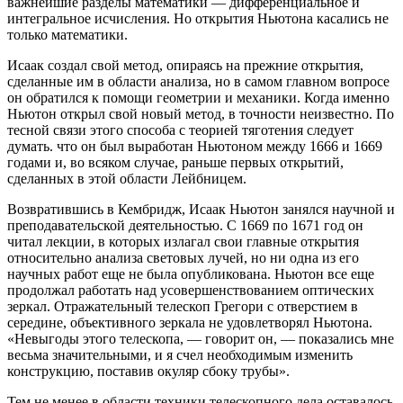
важнейшие разделы математики — дифференциальное и
интегральное исчисления. Но открытия Ньютона касались не
только математики.
Исаак создал свой метод, опираясь на прежние открытия,
сделанные им в области анализа, но в самом главном вопросе
он обратился к помощи геометрии и механики. Когда именно
Ньютон открыл свой новый метод, в точности неизвестно. По
тесной связи этого способа с теорией тяготения следует
думать. что он был выработан Ньютоном между 1666 и 1669
годами и, во всяком случае, раньше первых открытий,
сделанных в этой области Лейбницем.
Возвратившись в Кембридж, Исаак Ньютон занялся научной и
преподавательской деятельностью. С 1669 по 1671 год он
читал лекции, в которых излагал свои главные открытия
относительно анализа световых лучей, но ни одна из его
научных работ еще не была опубликована. Ньютон все еще
продолжал работать над усовершенствованием оптических
зеркал. Отражательный телескоп Грегори с отверстием в
середине, объективного зеркала не удовлетворял Ньютона.
«Невыгоды этого телескопа, — говорит он, — показались мне
весьма значительными, и я счел необходимым изменить
конструкцию, поставив окуляр сбоку трубы».
Тем не менее в области техники телескопного дела оставалось