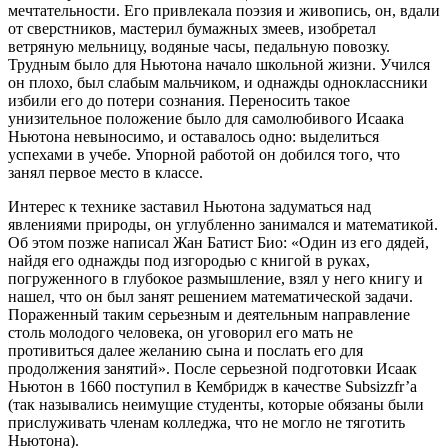
мечтательности. Его привлекала поэзия и живопись, он, вдали
от сверстников, мастерил бумажных змеев, изобретал
ветряную мельницу, водяные часы, педальную повозку.
Трудным было для Ньютона начало школьной жизни. Учился
он плохо, был слабым мальчиком, и однажды одноклассники
избили его до потери сознания. Переносить такое
унизительное положение было для самолюбивого Исаака
Ньютона невыносимо, и оставалось одно: выделиться
успехами в учебе. Упорной работой он добился того, что
занял первое место в классе.
Интерес к технике заставил Ньютона задуматься над
явлениями природы, он углубленно занимался и математикой.
Об этом позже написал Жан Батист Био: «Один из его дядей,
найдя его однажды под изгородью с книгой в руках,
погруженного в глубокое размышление, взял у него книгу и
нашел, что он был занят решением математической задачи.
Пораженный таким серьезным и деятельным направление
столь молодого человека, он уговорил его мать не
противиться далее желанию сына и послать его для
продолжения занятий». После серьезной подготовки Исаак
Ньютон в 1660 поступил в Кембридж в качестве Subsizzfr’a
(так назывались неимущие студенты, которые обязаны были
прислуживать членам колледжа, что не могло не тяготить
Ньютона).