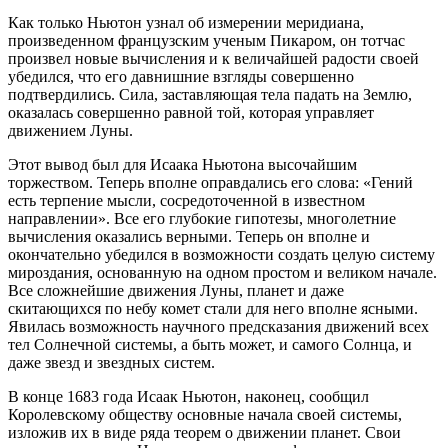
Как только Ньютон узнал об измерении меридиана,
произведенном французским ученым Пикаром, он тотчас
произвел новые вычисления и к величайшей радости своей
убедился, что его давнишние взгляды совершенно
подтвердились. Сила, заставляющая тела падать на Землю,
оказалась совершенно равной той, которая управляет
движением Луны.
Этот вывод был для Исаака Ньютона высочайшим
торжеством. Теперь вполне оправдались его слова: «Гений
есть терпение мысли, сосредоточенной в известном
направлении». Все его глубокие гипотезы, многолетние
вычисления оказались верными. Теперь он вполне и
окончательно убедился в возможности создать целую систему
мироздания, основанную на одном простом и великом начале.
Все сложнейшие движения Луны, планет и даже
скитающихся по небу комет стали для него вполне ясными.
Явилась возможность научного предсказания движений всех
тел Солнечной системы, а быть может, и самого Солнца, и
даже звезд и звездных систем.
В конце 1683 года Исаак Ньютон, наконец, сообщил
Королевскому обществу основные начала своей системы,
изложив их в виде ряда теорем о движении планет. Свои