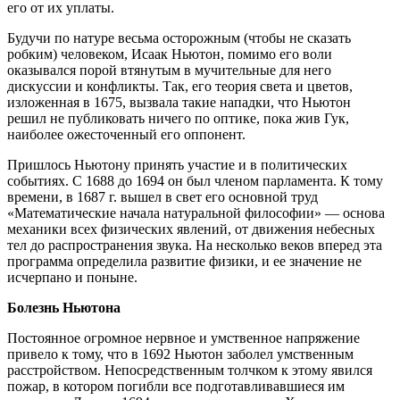
его от их уплаты.
Будучи по натуре весьма осторожным (чтобы не сказать
робким) человеком, Исаак Ньютон, помимо его воли
оказывался порой втянутым в мучительные для него
дискуссии и конфликты. Так, его теория света и цветов,
изложенная в 1675, вызвала такие нападки, что Ньютон
решил не публиковать ничего по оптике, пока жив Гук,
наиболее ожесточенный его оппонент.
Пришлось Ньютону принять участие и в политических
событиях. С 1688 до 1694 он был членом парламента. К тому
времени, в 1687 г. вышел в свет его основной труд
«Математические начала натуральной философии» — основа
механики всех физических явлений, от движения небесных
тел до распространения звука. На несколько веков вперед эта
программа определила развитие физики, и ее значение не
исчерпано и поныне.
Болезнь Ньютона
Постоянное огромное нервное и умственное напряжение
привело к тому, что в 1692 Ньютон заболел умственным
расстройством. Непосредственным толчком к этому явился
пожар, в котором погибли все подготавливавшиеся им