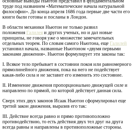
основные выводы Ньютон представил в фундаментальном
труде под названием «Математические начала натуральной
философии». До конца апреля 1686 года первые две части его
книги были готовы и посланы в Лондон.
В области механики Ньютон не только развил
положения
Галилея
и других ученых, но и дал новые
принципы, не говоря уже о множестве замечательных
отдельных теорем. По словам самого Ньютона, еще
Галилей
установил начала, названные Ньютоном «двумя первыми
законами движения». Ньютон формулирует эти законы так:
I. Всякое тело пребывает в состоянии покоя или равномерного
прямолинейного движения, пока на него не подействует
какая-либо сила и не заставит его изменить это состояние.
II. Изменение движения пропорционально движущей силе и
направлено по прямой, по которой действует данная сила.
Сверх этих двух законов Исаак Ньютон сформулировал еще
третий закон движения, выразив его так:
III. Действие всегда равно и прямо противоположно
противодействию, то есть действия двух тел друг на друга
всегда равны и направлены в противоположные стороны.