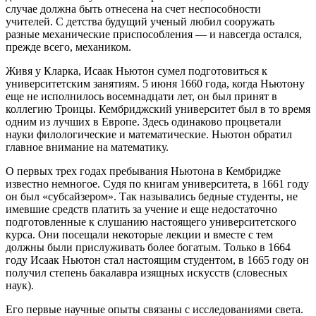
случае должна быть отнесена на счет неспособности
учителей. С детства будущий ученый любил сооружать
разные механические приспособления — и навсегда остался,
прежде всего, механиком.
Живя у Кларка, Исаак Ньютон сумел подготовиться к
университетским занятиям. 5 июня 1660 года, когда Ньютону
еще не исполнилось восемнадцати лет, он был принят в
коллегию Троицы. Кембриджский университет был в то время
одним из лучших в Европе. Здесь одинаково процветали
науки филологические и математические. Ньютон обратил
главное внимание на математику.
О первых трех годах пребывания Ньютона в Кембридже
известно немногое. Судя по книгам университета, в 1661 году
он был «субсайзером». Так назывались бедные студенты, не
имевшие средств платить за учение и еще недостаточно
подготовленные к слушанию настоящего университетского
курса. Они посещали некоторые лекции и вместе с тем
должны были прислуживать более богатым. Только в 1664
году Исаак Ньютон стал настоящим студентом, в 1665 году он
получил степень бакалавра изящных искусств (словесных
наук).
Его первые научные опыты связаны с исследованиями света.