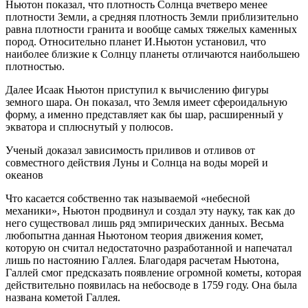
Ньютон показал, что плотность Солнца вчетверо менее
плотности Земли, а средняя плотность Земли приблизительно
равна плотности гранита и вообще самых тяжелых каменных
пород. Относительно планет И.Ньютон установил, что
наиболее близкие к Солнцу планеты отличаются наибольшею
плотностью.
Далее Исаак Ньютон приступил к вычислению фигуры
земного шара. Он показал, что Земля имеет сфероидальную
форму, а именно представляет как бы шар, расширенный у
экватора и сплюснутый у полюсов.
Ученый доказал зависимость приливов и отливов от
совместного действия Луны и Солнца на воды морей и
океанов
Что касается собственно так называемой «небесной
механики», Ньютон продвинул и создал эту науку, так как до
него существовал лишь ряд эмпирических данных. Весьма
любопытна данная Ньютоном теория движения комет,
которую он считал недостаточно разработанной и напечатал
лишь по настоянию Галлея. Благодаря расчетам Ньютона,
Галлей смог предсказать появление огромной кометы, которая
действительно появилась на небосводе в 1759 году. Она была
названа кометой Галлея.