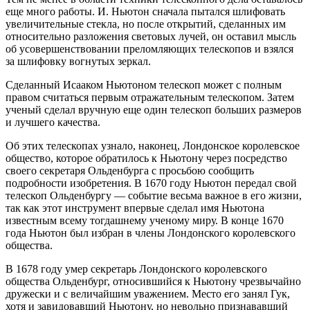
еще много работы. И. Ньютон сначала пытался шлифовать
увеличительные стекла, но после открытий, сделанных им
относительно разложения световых лучей, он оставил мысль
об усовершенствовании преломляющих телескопов и взялся
за шлифовку вогнутых зеркал.
Сделанный Исааком Ньютоном телескоп может с полным
правом считаться первым отражательным телескопом. Затем
ученый сделал вручную еще один телескоп больших размеров
и лучшего качества.
Об этих телескопах узнало, наконец, Лондонское королевское
общество, которое обратилось к Ньютону через посредство
своего секретаря Ольденбурга с просьбою сообщить
подробности изобретения. В 1670 году Ньютон передал свой
телескоп Ольденбургу — событие весьма важное в его жизни,
так как этот инструмент впервые сделал имя Ньютона
известным всему тогдашнему ученому миру. В конце 1670
года Ньютон был избран в члены Лондонского королевского
общества.
В 1678 году умер секретарь Лондонского королевского
общества Ольденбург, относившийся к Ньютону чрезвычайно
дружески и с величайшим уважением. Место его занял Гук,
хотя и завидовавший Ньютону, но невольно признававший