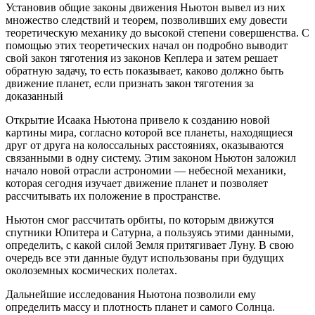
Установив общие законы движения Ньютон вывел из них
множество следствий и теорем, позволивших ему довести
теоретическую механику до высокой степени совершенства. С
помощью этих теоретических начал он подробно выводит
свой закон тяготения из законов Кеплера и затем решает
обратную задачу, то есть показывает, каково должно быть
движение планет, если признать закон тяготения за
доказанный
Открытие Исаака Ньютона привело к созданию новой
картины мира, согласно которой все планеты, находящиеся
друг от друга на колоссальных расстояниях, оказываются
связанными в одну систему. Этим законом Ньютон заложил
начало новой отрасли астрономии — небесной механики,
которая сегодня изучает движение планет и позволяет
рассчитывать их положение в пространстве.
Ньютон смог рассчитать орбиты, по которым движутся
спутники Юпитера и Сатурна, а пользуясь этими данными,
определить, с какой силой Земля притягивает Луну. В свою
очередь все эти данные будут использованы при будущих
околоземных космических полетах.
Дальнейшие исследования Ньютона позволили ему
определить массу и плотность планет и самого Солнца.