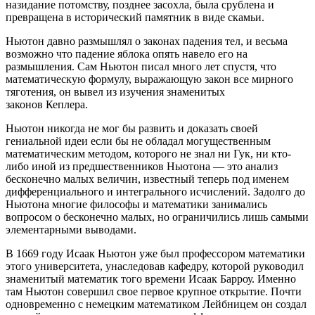
назидание потомству, позднее засохла, была срублена и
превращена в исторический памятник в виде скамьи.
Ньютон давно размышлял о законах падения тел, и весьма
возможно что падение яблока опять навело его на
размышления. Сам Ньютон писал много лет спустя, что
математическую формулу, выражающую закон все мирного
тяготения, он вывел из изучения знаменитых
законов Кеплера.
Ньютон никогда не мог бы развить и доказать своей
гениальной идеи если бы не обладал могущественным
математическим методом, которого не знал ни Гук, ни кто-
либо иной из предшественников Ньютона — это анализ
бесконечно малых величин, известный теперь под именем
дифференциального и интегрального исчислений. Задолго до
Ньютона многие философы и математики занимались
вопросом о бесконечно малых, но ограничились лишь самыми
элементарными выводами.
В 1669 году Исаак Ньютон уже был профессором математики
этого университета, унаследовав кафедру, которой руководил
знаменитый математик того времени Исаак Барроу. Именно
там Ньютон совершил свое первое крупное открытие. Почти
одновременно с немецким математиком Лейбницем он создал