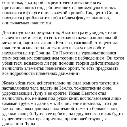
есть точка, в которой сосредоточено действие всех
притягивающих сил, действующих на движущуюся точку,
находится в фокусе описываемой кривой. Так, центр Солнца
находится (приблизительно) в общем фокусе эллипсов,
описываемых планетами.
Достигнув таких результатов, Ньютон сразу увидел, что он
вывел теоретически, то есть исходя из начал рациональной
механики, один из законов Кеплера, гласящий, что центры
планет описывают эллипсы и что в фокусе их орбит
находится центр Солнца. Но Ньютон не удовольствовался
этим основным совпадением теории с наблюдением. Он хотел
убедиться, возможно ли при помощи теории действительно
вычислить элементы; планетных орбит, то есть предсказать
все подробности планетных движений?
Желая убедиться, действительно ли сила земного тяготения,
заставляющая тела падать на Землю, тождественна силе,
удерживающей Луну в ее орбите, Исаак Ньютон стал
вычислять, но, не имея под рукой книг, воспользовался лишь
самыми грубыми данными. Вычисление показало, что при
таких числовых данных сила земной тяжести больше силы,
удерживающей Луну в ее орбите, на одну шестую и как будто
существует некоторая причина, противодействующая
движению Луны.