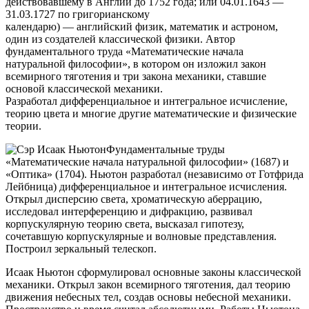
действовавшему в Англии до 1752 года; или 04.01.1643 —
31.03.1727 по григорианскому
календарю) — английский физик, математик и астроном,
один из создателей классической физики. Автор
фундаментального труда «Математические начала
натуральной философии», в котором он изложил закон
всемирного тяготения и три закона механики, ставшие
основой классической механики.
Разработал дифференциальное и интегральное исчисление,
теорию цвета и многие другие математические и физические
теории.
Фундаментальные труды
«Математические начала натуральной философии» (1687) и
«Оптика» (1704). Ньютон разработал (независимо от Готфрида
Лейбница) дифференциальное и интегральное исчисления.
Открыл дисперсию света, хроматическую аберрацию,
исследовал интерференцию и дифракцию, развивал
корпускулярную теорию света, высказал гипотезу,
сочетавшую корпускулярные и волновые представления.
Построил зеркальный телескоп.
Исаак Ньютон сформулировал основные законы классической
механики. Открыл закон всемирного тяготения, дал теорию
движения небесных тел, создав основы небесной механики.