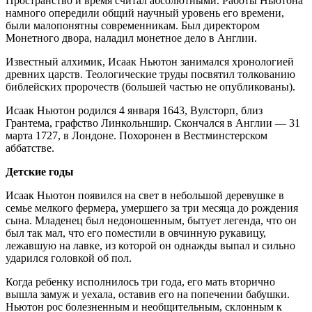
Пространство и время считал абсолютными. Работы Ньютона
намного опередили общий научный уровень его времени,
были малопонятны современникам. Был директором
Монетного двора, наладил монетное дело в Англии.
Известный алхимик, Исаак Ньютон занимался хронологией
древних царств. Теологические труды посвятил толкованию
библейских пророчеств (большей частью не опубликованы).
Исаак Ньютон родился 4 января 1643, Вулсторп, близ
Грантема, графство Линкольншир. Скончался в Англии — 31
марта 1727, в Лондоне. Похоронен в Вестминстерском
аббатстве.
Детские годы
Исаак Ньютон появился на свет в небольшой деревушке в
семье мелкого фермера, умершего за три месяца до рождения
сына. Младенец был недоношенным, бытует легенда, что он
был так мал, что его поместили в овчинную рукавицу,
лежавшую на лавке, из которой он однажды выпал и сильно
ударился головкой об пол.
Когда ребенку исполнилось три года, его мать вторично
вышла замуж и уехала, оставив его на попечении бабушки.
Ньютон рос болезненным и необщительным, склонным к