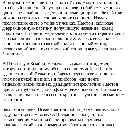
В результате многолетней работы Исаак Ньютон установил,
что белый солнечный луч представляет собой смесь многих
цветов. Ученый доказал, что при помощи призмы белый цвет
можно разложить на составляющие его цвета. Изучая
преломление света в тонких пленках, Ньютон наблюдал
дифракционную картину, получившую название «колец
Ньютона». В полной мере значимость данного открытия была
осознана лишь во второй половине XIX века, когда на его
основе возник спектральный анализ — новый метод,
позволявший изучать химический состав даже удаленных от
Земли звезд.
В 1666 году в Кембридже началась какая-то эпидемия,
которую по тогдашнему обычаю сочли чумой, и Ньютон
удалился в свой Вульсторп. Здесь в деревенской тиши, не
имея под рукой ни книг, ни приборов, жив почти
отшельнической жизнью, двадцатичетырехлетний Ньютон
предался глубоким философским размышлениям. Плодом их
было гениальней шее из его открытий — учение о всемирном
тяготении.
Был летний день. Исаак Ньютон любил размышлять, сидя в
саду, на открытом воздухе. Предание сообщает, что
размышления Ньютона были пре рваны падением
налившегося яблока. Знаменитая яблоня долго хранилась в