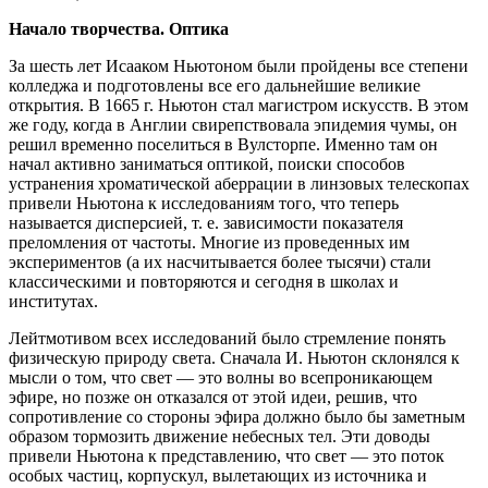
Начало творчества. Оптика
За шесть лет Исааком Ньютоном были пройдены все степени
колледжа и подготовлены все его дальнейшие великие
открытия. В 1665 г. Ньютон стал магистром искусств. В этом
же году, когда в Англии свирепствовала эпидемия чумы, он
решил временно поселиться в Вулсторпе. Именно там он
начал активно заниматься оптикой, поиски способов
устранения хроматической аберрации в линзовых телескопах
привели Ньютона к исследованиям того, что теперь
называется дисперсией, т. е. зависимости показателя
преломления от частоты. Многие из проведенных им
экспериментов (а их насчитывается более тысячи) стали
классическими и повторяются и сегодня в школах и
институтах.
Лейтмотивом всех исследований было стремление понять
физическую природу света. Сначала И. Ньютон склонялся к
мысли о том, что свет — это волны во всепроникающем
эфире, но позже он отказался от этой идеи, решив, что
сопротивление со стороны эфира должно было бы заметным
образом тормозить движение небесных тел. Эти доводы
привели Ньютона к представлению, что свет — это поток
особых частиц, корпускул, вылетающих из источника и