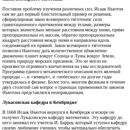
Поставив проблему изучения различных сил, Исаак Ньютон
сам же дал первый блистательный пример ее решения,
сформулировав закон всемирного тяготения: сила
гравитационного притяжения между телами, размеры
которых значительно меньше расстояния между ними, прямо
пропорциональна их массам, обратно пропорциональна
квадрату расстояния между ними и направлена вдоль
соединяющей их прямой. Закон всемирного тяготения
позволил Ньютону дать количественное объяснение
движению планет вокруг Солнца и Луны вокруг Земли,
понять природу морских приливов. Это не могло не
произвести огромного впечатления на умы исследователей.
Программа единого механического описания всех явлений
природы — и «земных», и «небесных» на долгие годы
утвердилась в физике. Более того, многим физикам в течение
двух столетий сам вопрос о границах применимости законов
Ньютона представлялся неоправданным.
Лукасовская кафедра в Кембридже
В 1668 Исаак Ньютон вернулся в Кембридж и вскоре он
получил Лукасовскую кафедру математики. Эту кафедру до
него занимал его учитель И. Барроу, который уступил кафедру
своему любимому ученику, чтобы материально обеспечить