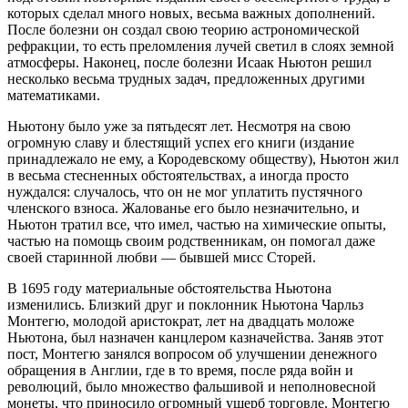
которых сделал много новых, весьма важных дополнений.
После болезни он создал свою теорию астрономической
рефракции, то есть преломления лучей светил в слоях земной
атмосферы. Наконец, после болезни Исаак Ньютон решил
несколько весьма трудных задач, предложенных другими
математиками.
Ньютону было уже за пятьдесят лет. Несмотря на свою
огромную славу и блестящий успех его книги (издание
принадлежало не ему, а Кородевскому обществу), Ньютон жил
в весьма стесненных обстоятельствах, а иногда просто
нуждался: случалось, что он не мог уплатить пустячного
членского взноса. Жалованье его было незначительно, и
Ньютон тратил все, что имел, частью на химические опыты,
частью на помощь своим родственникам, он помогал даже
своей старинной любви — бывшей мисс Сторей.
В 1695 году материальные обстоятельства Ньютона
изменились. Близкий друг и поклонник Ньютона Чарльз
Монтегю, молодой аристократ, лет на двадцать моложе
Ньютона, был назначен канцлером казначейства. Заняв этот
пост, Монтегю занялся вопросом об улучшении денежного
обращения в Англии, где в то время, после ряда войн и
революций, было множество фальшивой и неполновесной
монеты, что приносило огромный ущерб торговле. Монтегю