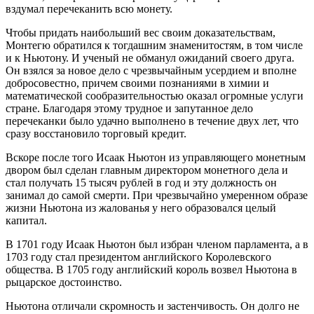
вздумал перечеканить всю монету.
Чтобы придать наибольший вес своим доказательствам,
Монтегю обратился к тогдашним знаменитостям, в том числе
и к Ньютону. И ученый не обманул ожиданий своего друга.
Он взялся за новое дело с чрезвычайным усердием и вполне
добросовестно, причем своими познаниями в химии и
математической сообразительностью оказал огромные услуги
стране. Благодаря этому трудное и запутанное дело
перечеканки было удачно выполнено в течение двух лет, что
сразу восстановило торговый кредит.
Вскоре после того Исаак Ньютон из управляющего монетным
двором был сделан главным директором монетного дела и
стал получать 15 тысяч рублей в год и эту должность он
занимал до самой смерти. При чрезвычайно умеренном образе
жизни Ньютона из жалованья у него образовался целый
капитал.
В 1701 году Исаак Ньютон был избран членом парламента, а в
1703 году стал президентом английского Королевского
общества. В 1705 году английский король возвел Ньютона в
рыцарское достоинство.
Ньютона отличали скромность и застенчивость. Он долго не