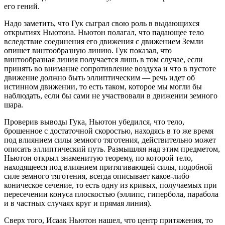
его гений.
Надо заметить, что Гук сыграл свою роль в выдающихся
открытиях Ньютона. Ньютон полагал, что падающее тело
вследствие соединения его движения с движением Земли
опишет винтообразную линию. Гук показал, что
винтообразная линия получается лишь в том случае, если
принять во внимание сопротивление воздуха и что в пустоте
движение должно быть эллиптическим — речь идет об
истинном движении, то есть таком, которое мы могли бы
наблюдать, если бы сами не участвовали в движении земного
шара.
Проверив выводы Гука, Ньютон убедился, что тело,
брошенное с достаточной скоростью, находясь в то же время
под влиянием силы земного тяготения, действительно может
описать эллиптический путь. Размышляя над этим предметом,
Ньютон открыл знаменитую теорему, по которой тело,
находящееся под влиянием притягивающей силы, подобной
силе земного тяготения, всегда описывает какое-либо
коническое сечение, то есть одну из кривых, получаемых при
пересечении конуса плоскостью (эллипс, гипербола, парабола
и в частных случаях круг и прямая линия).
Сверх того, Исаак Ньютон нашел, что центр притяжения, то