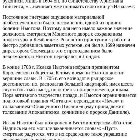
рукописи. Лишь к 1694 он, по свидетельству Христиана
Гюйгенса, «…начинает уже понимать свою книгу «Начала»».
Постоянное гнетущее ощущение материальной
необеспеченности было, несомненно, одной из причин
болезни Ньютона. Поэтому для него имело важное значение
должность смотрителя Монетного двора с сохранением
профессуры в Кембридже. Ревностно приступив к работе и
быстро добившись заметных успехов, он был в 1699 назначен
директором. Совмещать это с преподаванием было
невозможно, и Ньютон перебрался в Лондон.
В конце 1703 г. Исаака Ньютона избрали президентом
Королевского общества. К тому времени Ньютон достиг
вершины славы. В 1705 г. его возводят в рыцарское
достоинство, но, располагая большой квартирой, имея шесть
слуг и богатый выезд, он остается по-прежнему одиноким.
Пора активного творчества позади, и Ньютон ограничивается
подготовкой издания «Оптики», переиздания «Начал» и
толкованием «Священного Писани»я (ему принадлежит
толкование Апокалипсиса, сочинение о пророке Данииле).
Исаак Ньютон был похоронен в Вестминстерском аббатстве.
Надпись на его могиле заканчивается словам: «Пусть
смертные радуются, что в их среде жило такое украшение
человеческого рода».