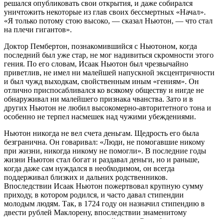
решался опубликовать свои открытия, и даже собирался
уничтожить некоторые из глав своих бессмертных «Начал».
«Я только потому стою высоко, — сказал Ньютон, — что стал
на плечи гигантов».
Доктор Пембертон, познакомившийся с Ньютоном, когда
последний был уже стар, не мог надивиться скромности этого
гения. По его словам, Исаак Ньютон был чрезвычайно
приветлив, не имел ни малейшей напускной эксцентричности
и был чужд выходкам, свойственным иным «гениям». Он
отлично приспосабливался ко всякому обществу и нигде не
обнаруживал ни малейшего признака чванства. Зато и в
других Ньютон не любил высокомерно-авторитетного тона и
особенно не терпел насмешек над чужими убеждениями.
Ньютон никогда не вел счета деньгам. Щедрость его была
безгранична. Он говаривал: «Люди, не помогавшие никому
при жизни, никогда никому не помогли». В последние годы
жизни Ньютон стал богат и раздавал деньги, но и раньше,
когда даже сам нуждался в необходимом, он всегда
поддерживал близких и дальних родственников.
Впоследствии Исаак Ньютон пожертвовал крупную сумму
приходу, в котором родился, и часто давал стипендии
молодым людям. Так, в 1724 году он назначил стипендию в
двести рублей Маклорену, впоследствии знаменитому