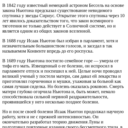
В 1842 году известный немецкий астроном Бессель на основе
закона Ньютона предсказал существование невидимого
спутника у звезды Сириус. Открытие этого спутника через 10
лет явилось доказательством того, что закон всемирного
тяготения не только действует в Солнечной системе, но и
является одним из общих законов вселенной.
В 1688 году Исаак Ньютон был избран в парламент, хотя и
незначительным большинством голосов, и заседал в так
называемом Конвенте впредь до его роспуска.
В 1689 году Ньютона постигло семейное горе — умерла от
тифа его мать. Извещенный о ее болезни, он испросил в
парламенте отпуск и поспешил к ней. Целые ночи проводил
великий ученый у постели матери, сам давал ей лекарства и
приготовлял горчичники и мушки, ухаживая за больной как
самая лучшая сиделка. Но болезнь оказалась роковою. Смерть
матери глубоко огорчила Ньютона и, быть может, немало
способствовала сильной нервной раздражительности,
проявившейся у него несколько позднее болезни.
Но и после своей болезни Исаак Ньютон продолжал научную
работу, хотя и не с прежней интенсивностью. Он
окончательно разработал теорию движения Луны и
подготовил повторные издания своего бессмертного труда, в