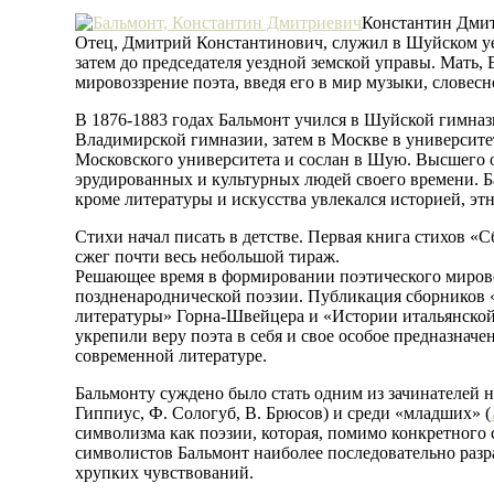
Константин Дмит
Отец, Дмитрий Константинович, служил в Шуйском уезд
затем до председателя уездной земской управы. Мать,
мировоззрение поэта, введя его в мир музыки, словесн
В 1876-1883 годах Бальмонт учился в Шуйской гимназ
Владимирской гимназии, затем в Москве в университет
Московского университета и сослан в Шую. Высшего о
эрудированных и культурных людей своего времени. Ба
кроме литературы и искусства увлекался историей, эт
Стихи начал писать в детстве. Первая книга стихов «
сжег почти весь небольшой тираж.
Решающее время в формировании поэтического мировоз
поздненароднической поэзии. Публикация сборников «
литературы» Горна-Швейцера и «Истории итальянской 
укрепили веру поэта в себя и свое особое предназнач
современной литературе.
Бальмонту суждено было стать одним из зачинателей 
Гиппиус, Ф. Сологуб, В. Брюсов) и среди «младших» (
символизма как поэзии, которая, помимо конкретного 
символистов Бальмонт наиболее последовательно раз
хрупких чувствований.