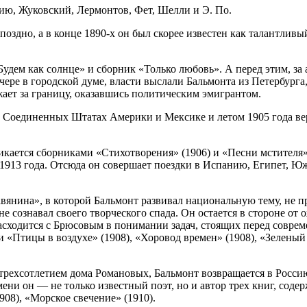
нию, Жуковский, Лермонтов, Фет, Шелли и Э. По.
оздно, а в конце 1890-х он был скорее известен как талантливы
удем как солнце» и сборник «Только любовь». А перед этим, за
ере в городской думе, власти выслали Бальмонта из Петербурга
жает за границу, оказавшись политическим эмигрантом.
Соединенных Штатах Америки и Мексике и летом 1905 года вер
кается сборниками «Стихотворения» (1906) и «Песни мстителя» 
о 1913 года. Отсюда он совершает поездки в Испанию, Египет,
янина», в которой Бальмонт развивал национальную тему, не пр
не сознавал своего творческого спада. Он остается в стороне о
расходится с Брюсовым в понимании задач, стоящих перед совр
и «Птицы в воздухе» (1908), «Хоровод времен» (1908), «Зеленый
с трехсотлетием дома Романовых, Бальмонт возвращается в Россию
ни он — не только известный поэт, но и автор трех книг, соде
908), «Морское свечение» (1910).