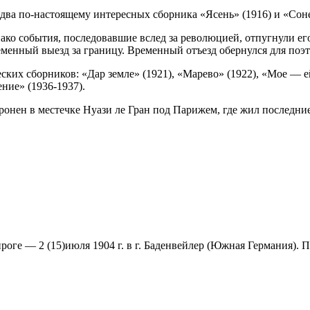
два по-настоящему интересных сборника «Ясень» (1916) и «Соне
ко события, последовавшие вслед за революцией, отпугнули его
еменный выезд за границу. Временный отъезд обернулся для поэ
ких сборников: «Дар земле» (1921), «Марево» (1922), «Мое — ей
ение» (1936-1937).
оронен в местечке Нуази ле Гран под Парижем, где жил последни
анроге — 2 (15)июля 1904 г. в г. Баденвейлер (Южная Германия)