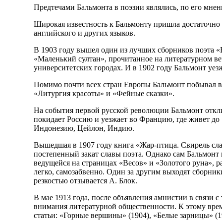
Предтечами Бальмонта в поэзии являлись, по его мне
Широкая известность к Бальмонту пришла достаточно п
английского и других языков.
В 1903 году вышел один из лучших сборников поэта «Б
«Маленький султан», прочитанное на литературном веч
университетских городах. И в 1902 году Бальмонт уез
Помимо почти всех стран Европы Бальмонт побывал в 
«Литургия красоты» и «Фейные сказки».
На события первой русской революции Бальмонт откли
покидает Россию и уезжает во Францию, где живет д
Индонезию, Цейлон, Индию.
Вышедшая в 1907 году книга «Жар-птица. Свирель слав
постепенный закат славы поэта. Однако сам Бальмонт 
ведущейся на страницах «Весов» и «Золотого руна», 
легко, самозабвенно. Один за другим выходят сборник
резкостью отзывается А. Блок.
В мае 1913 года, после объявления амнистии в связи 
внимания литературной общественности. К этому време
статьи: «Горные вершины» (1904), «Белые зарницы» (1