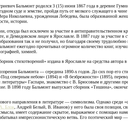
риевич Бальмонт родился 3 (15) июня 1867 года в деревне Гум
ном суде и земстве, пройдя путь от мелкого служащего в чине 
 Вера Николаевна, урожденная Лебедева, была образованной жен
ости, истории.
ии, откуда был исключен за участие в антиправительственном к
е, и Демидовском лицее в Ярославле. В 1887 году за участие в
бразования так и не получил, но благодаря своему трудолюбию 
льмонт ежегодно прочитывал огромное количество книг, изучил,
нографией, химией.
Сборник стихотворений» издана в Ярославле на средства автора 
зрения Бальмонта — середина 1890-х годов. До сих пор его ст
Под северным небом» (1894) и «В безбрежности» (1895), перев
литературы» Гаспари, знакомство с В. Брюсовым и другими пре
ение. В 1898 году Бальмонт выпускает сборник «Тишина», оконча
нового направления в литературе — символизма. Однако среди «
А. Блок
, Андрей Белый, В. Иванов) у него была своя позиция, 
смысла, имеет содержание скрытое, выражаемое с помощью намек
рабатывал импрессионистическую ветвь. Его поэтический мир 