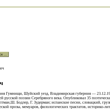
ск …
вич
ич
ревня Гумнищи, Шуйский уезд, Владимирская губерния — 23.12.1
ей русской поэзии Серебряного века. Опубликовал 35 поэтическ
ауптман,Ш. Бодлер, Г. Зудерман; испанские песни, словацкий, гру
еской прозы, мемуаров, филологических трактатов, историко-ли