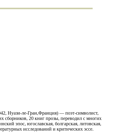
942, Нуази-ле-Гран,Франция) — поэт-символист,
их сборников, 20 книг прозы, переводил с многих
зинский эпос, югославская, болгарская, литовская,
тературных исследований и критических эссе.