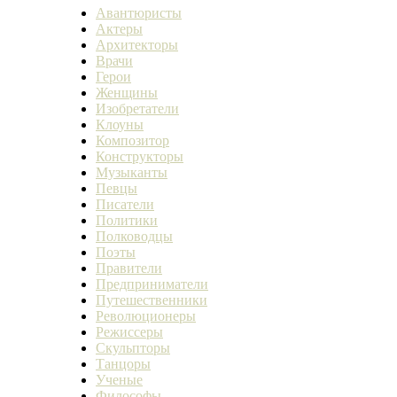
Авантюристы
Актеры
Архитекторы
Врачи
Герои
Женщины
Изобретатели
Клоуны
Композитор
Конструкторы
Музыканты
Певцы
Писатели
Политики
Полководцы
Поэты
Правители
Предприниматели
Путешественники
Революционеры
Режиссеры
Скульпторы
Танцоры
Ученые
Философы