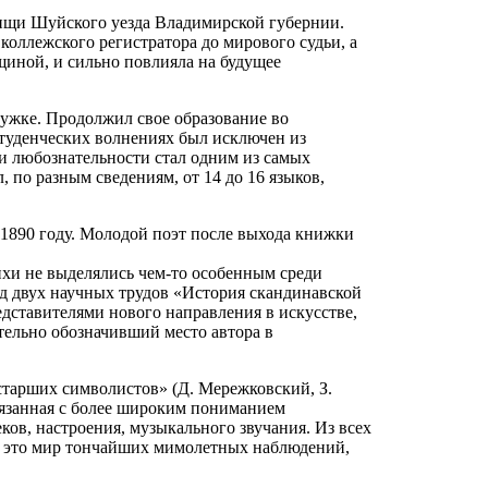
нищи Шуйского уезда Владимирской губернии.
коллежского регистратора до мирового судьи, а
щиной, и сильно повлияла на будущее
ружке. Продолжил свое образование во
 студенческих волнениях был исключен из
и любознательности стал одним из самых
 по разным сведениям, от 14 до 16 языков,
в 1890 году. Молодой поэт после выхода книжки
ихи не выделялись чем-то особенным среди
од двух научных трудов «История скандинавской
дставителями нового направления в искусстве,
тельно обозначивший место автора в
старших символистов» (Д. Мережковский, З.
связанная с более широким пониманием
ов, настроения, музыкального звучания. Из всех
— это мир тончайших мимолетных наблюдений,