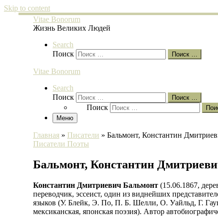
Skip to content
Vitae Bonorum
Жизнь Великих Людей
Search
Поиск
Поиск …
Vitae Bonorum
Search
Поиск
Поиск …
Поиск
Пои
Меню
Главная
»
Писатели
»
Бальмонт, Константин Дмитрие
Писатели
Поэты
Бальмонт, Константин Дмитриев
Константин Дмитриевич Бальмонт
(15.06.1867, де
переводчик, эссеист, один из виднейших представител
языков (У. Блейк, Э. По, П. Б. Шелли, О. Уайльд, Г. Г
мексиканская, японская поэзия). Автор автобиографич