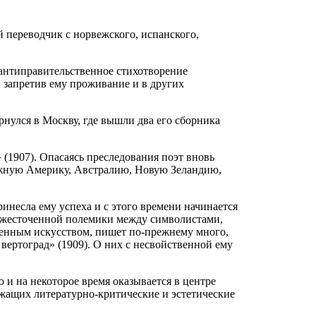
й переводчик с норвежского, испанского,
 антиправительственное стихотворение
, запретив ему проживание и в других
нулся в Москву, где вышли два его сборника
(1907). Опасаясь преследования поэт вновь
 Южную Америку, Австралию, Новую Зеландию,
инесла ему успеха и с этого времени начинается
т ожесточенной полемики между символистами,
еменным искусством, пишет по-прежнему много,
 вертоград» (1909). О них с несвойственной ему
 и на некоторое время оказывается в центре
ржащих литературно-критические и эстетические