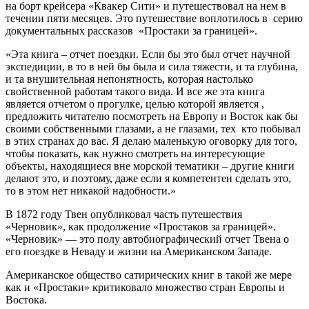
на борт крейсера «Квакер Сити» и путешествовал на нем в
течении пяти месяцев. Это путешествие воплотилось в серию
документальных рассказов «Простаки за границей».
«Эта книга – отчет поездки. Если бы это был отчет научной
экспедиции, в то в ней бы была и сила тяжести, и та глубина,
и та внушительная непонятность, которая настолько
свойственной работам такого вида. И все же эта книга
является отчетом о прогулке, целью которой является ,
предложить читателю посмотреть на Европу и Восток как бы
своими собственными глазами, а не глазами, тех кто побывал
в этих странах до вас. Я делаю маленькую оговорку для того,
чтобы показать, как нужно смотреть на интересующие
объекты, находящиеся вне морской тематики – другие книги
делают это, и поэтому, даже если я компетентен сделать это,
то в этом нет никакой надобности.»
В 1872 году Твен опубликовал часть путешествия
«Черновик», как продолжение «Простаков за границей».
«Черновик» — это полу автобиографический отчет Твена о
его поездке в Неваду и жизни на Американском Западе.
Американское общество сатирических книг в такой же мере
как и «Простаки» критиковало множество стран Европы и
Востока.