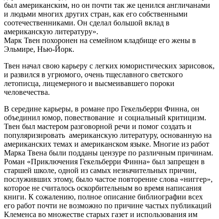
был американским, но он почти так же ценился англичанами
и людьми многих других стран, как его собственными
соотечественниками. Он сделал большой вклад в
американскую литературу».
Марк Твен похоронен на семейном кладбище его жены в
Эльмире, Нью-Йорк.
Твен начал свою карьеру с легких юмористических зарисовок,
и развился в угрюмого, очень тщеславного светского
летописца, лицемерного и высмеивавшего пороки
человечества.
В середине карьеры, в романе про Гекельберри Финна, он
объединил юмор, повествование и социальный критицизм.
Твен был мастером разговорной речи и помог создать и
популяризировать американскую литературу, основанную на
американских темах и американском языке. Многие из работ
Марка Твена были подданы цензуре по различным причинам.
Роман «Приключения Гекельберри Финна» был запрещен в
старшей школе, одной из самых незначительных причин,
послуживших этому, было частое повторение слова «ниггер»,
которое не считалось оскорбительным во время написания
книги. К сожалению, полное описание библиографии всех
его работ почти не возможно по причине частых публикаций
Клеменса во множестве старых газет и использования им