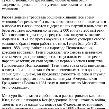
сухой огнеопасной древесины, любые лампы были
запрещены, делая ночное путешествие сомнительными
усилиями.
Работа лоцмана требовала обширных знаний все время
меняющейся реки, чтобы иметь возможность останавливаться
в любом из тысячи портов и деревянных партий вдоль речных
берегов. Твен досконально изучил 2 000 миль (3 200 км) реки
Миссиссиппи за два года перед тем, как получить звание
лоцмана в 1859. Во время обучения, Сэмюэл уговорил своего
младшего брата Генри работать с ним. Генри был убит 21
июня 1858, когда работал на пароходе Пеннсильвания,
который взорвался. Твен предсказал его смерть в детальном
сне за месяц до произошедшего, что усилило его интерес к
парапсихологии; он был одним из первых членов Общества
Психических Исследований. Твен чувствовал себя виновным
в смерти брата и считал себя ответственным за это до конца
своих дней. Однако, он продолжал работать на реке и служил
лоцманом впредь до того, как вспыхнула Американская
Гражданская Война в 1861 году и движение по Миссиссиппи
было сокращено.
Миссури был штатом с рабством, и рассматривался как часть
Юга, но он не входил в Конфедерацию. Когда началась война,
Твен из его товарищи организовали Федеральную милицию
(изображенную в коротком рассказе в 1885 «Частная История