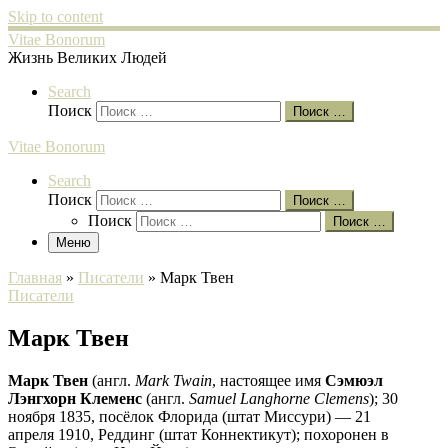
Skip to content
Vitae Bonorum
Жизнь Великих Людей
Search
Поиск
Поиск …
Vitae Bonorum
Search
Поиск
Поиск …
Поиск
Поиск …
Меню
Главная
»
Писатели
»
Марк Твен
Писатели
Марк Твен
Марк Твен
(англ.
Mark Twain
, настоящее имя
Сэмюэл
Лэнгхорн Клеменс
(англ.
Samuel Langhorne Clemens
); 30
ноября 1835, посёлок Флорида (штат Миссури) — 21
апреля 1910, Реддинг (штат Коннектикут); похоронен в