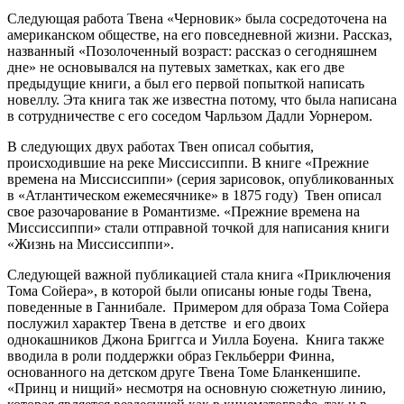
Следующая работа Твена «Черновик» была сосредоточена на
американском обществе, на его повседневной жизни. Рассказ,
названный «Позолоченный возраст: рассказ о сегодняшнем
дне» не основывался на путевых заметках, как его две
предыдущие книги, а был его первой попыткой написать
новеллу. Эта книга так же известна потому, что была написана
в сотрудничестве с его соседом Чарльзом Дадли Уорнером.
В следующих двух работах Твен описал события,
происходившие на реке Миссиссиппи. В книге «Прежние
времена на Миссиссиппи» (серия зарисовок, опубликованных
в «Атлантическом ежемесячнике» в 1875 году) Твен описал
свое разочарование в Романтизме. «Прежние времена на
Миссиссиппи» стали отправной точкой для написания книги
«Жизнь на Миссиссиппи».
Следующей важной публикацией стала книга «Приключения
Тома Сойера», в которой были описаны юные годы Твена,
поведенные в Ганнибале. Примером для образа Тома Сойера
послужил характер Твена в детстве и его двоих
однокашников Джона Бриггса и Уилла Боуена. Книга также
вводила в роли поддержки образ Гекльберри Финна,
основанного на детском друге Твена Томе Бланкеншипе.
«Принц и нищий» несмотря на основную сюжетную линию,