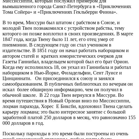
Миссиссиппи, который послужил примером для
вымышленного города Санкт-Петербурга в «Приключениях
Тома Сойера» и «Приключениях Гекльберри Финна».
В то врем, Миссури был штатом с рабством в Союзе, и
молодой Твен познакомился с устройством рабства, тему
которого он позже воплотил в своих произведениях. В марте
1847 года, когда Твену было 11 лет, его отец умер от
пневмонии. В следующем году он стал учеником в
издательстве. В 1851 году он начал работать наборщиком и
автором статей и кратких юмористических очерков для
Газеты Ганнибал, владельцем которой был его брат Орион.
Когда ему исполнилось 18, он уехал из Ганнибала и работал
наборщиком в Нью-Йорке, Филадельфии, Сент Луисе и
Цинциннати. Он присоединился к союзу и занялся
самообразованием. В публичных библиотеках по вечерам он
искал более обширную информацию, чем он получил в
обычной школе. В 22 года Твен вернулся в Миссури. Во
время путешествия в Новый Орлеан вниз по Миссиссиппи,
лоцман парахода, Хорес Е Биксби, вдохновил Твена сделать
карьеру лоцмана; это было интересное занятие с большой
заработной платой 250 долларов в месяц, что равнозначно 155
000 долларов в год.
Поскольку пароходы в это время были построены из очень