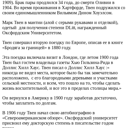
1909). Брак пары продлился 34 года, до смерти Оливии в
1904. Во время проживания в Хартфорде, Твен подружился со
своим единомышленником Вильямом Дином Хоуэлсом.
Марк Твен в мантии (алой с серыми рукавами и отделкой),
одетый для получения степени DLitt, награжденный
Оксфордским Университетом.
Твен совершил вторую поездку по Европе, описав ее в книге
«Бродяга за границей» в 1880 году.
Эта поездка включала визит в Лондон, где летом 1900 года
Твен был гостем владельца газеты Хью Гильзина-Рида в
Доллис Хилл Хаус. Твен писал о Доллис Хилл Хаус :«
никогда не видел места, которое было бы так замечательно
расположено, с его благородными деревьями и участками
сельской местности, и всем, что пошло на то, чтобы сделать
жизнь восхитительной, и все это в пределах столицы мира.»
Он вернулся в Америку в 1900 году заработав достаточно,
чтобы заплатить по долгам.
В 1906 году Твен начал свою автобиографию в
«Североамериканском обзоре». Оксфордский университет
присвоил ему докторскую степень в писательстве годом