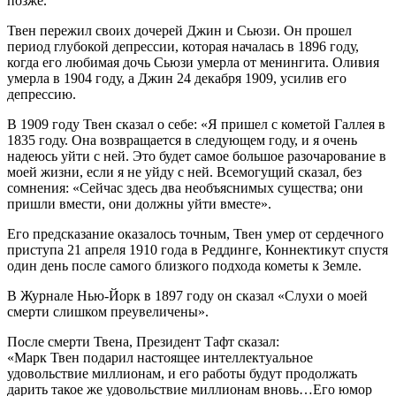
позже.
Твен пережил своих дочерей Джин и Сьюзи. Он прошел
период глубокой депрессии, которая началась в 1896 году,
когда его любимая дочь Сьюзи умерла от менингита. Оливия
умерла в 1904 году, а Джин 24 декабря 1909, усилив его
депрессию.
В 1909 году Твен сказал о себе: «Я пришел с кометой Галлея в
1835 году. Она возвращается в следующем году, и я очень
надеюсь уйти с ней. Это будет самое большое разочарование в
моей жизни, если я не уйду с ней. Всемогущий сказал, без
сомнения: «Сейчас здесь два необъяснимых существа; они
пришли вмести, они должны уйти вместе».
Его предсказание оказалось точным, Твен умер от сердечного
приступа 21 апреля 1910 года в Реддинге, Коннектикут спустя
один день после самого близкого подхода кометы к Земле.
В Журнале Нью-Йорк в 1897 году он сказал «Слухи о моей
смерти слишком преувеличены».
После смерти Твена, Президент Тафт сказал:
«Марк Твен подарил настоящее интеллектуальное
удовольствие миллионам, и его работы будут продолжать
дарить такое же удовольствие миллионам вновь…Его юмор