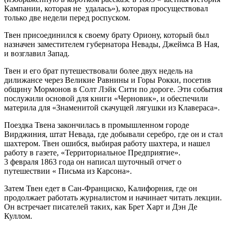
Кампании, которая не удалась»), которая просуществовал
только две недели перед роспуском.
Твен присоединился к своему брату Ориону, который был
назначен заместителем губернатора Невады, Джеймса В Ная,
и возглавил Запад.
Твен и его брат путешествовали более двух недель на
дилижансе через Великие Равнины и Горы Рокки, посетив
общину Мормонов в Солт Лэйк Сити по дороге. Эти события
послужили основой для книги «Черновик», и обеспечили
материла для «Знаменитой скачущей лягушки из Клавераса».
Поездка Твена закончилась в промышленном городе
Вирджиния, штат Невада, где добывали серебро, где он и стал
шахтером. Твен ошибся, выбирая работу шахтера, и нашел
работу в газете, «Территориальное Предприятие».
3 февраля 1863 года он написал шуточный отчет о
путешествии « Письма из Карсона».
Затем Твен едет в Сан-Франциско, Калифорния, где он
продолжает работать журналистом и начинает читать лекции.
Он встречает писателей таких, как Брет Харт и Дэн Де
Куллом.