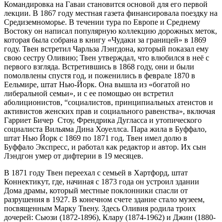
Командировка на Гаваи становится основой для его первой
лекции. В 1867 году местная газета финансировала поездку на
Средиземноморье. В течении тура по Европе и Среднему
Востоку он написал популярную коллекцию дорожных меток,
которая была собрана в книгу «Чудаки за границей» в 1869
году. Твен встретил Чарльза Лэнгдона, который показал ему
свою сестру Оливию; Твен утверждал, что влюбился в неё с
первого взгляда. Встретившись в 1868 году, они и были
помолвлены спустя год, и поженились в феврале 1870 в
Еельмире, штат Нью-Йорк. Она вышла из «богатой но
либеральной семьи», и с ее помощью он встретил
аболиционистов, “социалистов, принципиальных атеистов и
активистов женских прав и социального равенства», включая
Гарриет Бичер Стоу, Френдрика Дугласса и утопического
социалиста Вильяма Дина Хоуеллса. Пара жила в Буффало,
штат Нью Йорк с 1869 по 1871 год. Твен имел долю в
Буффало Экспресс, и работал как редактор и автор. Их сын
Лэндгон умер от дифтерии в 19 месяцев.
В 1871 году Твен переехал с семьей в Хартфорд, штат
Коннектикут, где, начиная с 1873 года он устроил здании
Дома драмы, который местные поклонники спасли от
разрушения в 1927. В конечном счете здание стало музеем,
посвященным Марку Твену. Здесь Оливия родила троих
дочерей: Сьюзи (1872-1896), Клару (1874-1962) и Джин (1880-