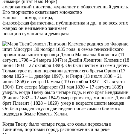
Элмайре (штат Нью-Йорк) —
американский писатель, журналист и общественный деятель.
Его творчество охватывает множество
жанров — юмор, сатира,
философская фантастика, публицистика и др., и во всех этих
жанрах он неизменно занимает
позицию гуманиста и демократа.
Сэмюэл Лэнгхорн Клеменс родился во Флориде,
штат Миссури 30 ноября 1835 года в семье тенессийского
провинциального торговца Джона Маршалла Клеменса (11
августа 1798 – 24 марта 1847) и Джейн Лэмптон Клеменс (18
июня 1803 – 27 октября 1890). Он был шестым из семи детей.
Только трое из них пережили детство: его братья Орион (17
июля 1825 – 11 декабря 1897), и Генри (13 июля 1838 – 21
июня 1858) и сестра Памела ( 19 сентября 1827 – 31 августа
1904). Его сестра Маргарет (31 мая 1830 – 17 августа 1839)
умерла, когда Твену было четыре года, и его брат Бенджамин
(8 июня 1832 – 12 мая 1842) умер тремя годами позже. Другой
брат Плезант ( 1828 – 1829) умер в возрасте шести месяцев.
Он был рожден спустя две недели после самого близкого
подхода к Земле Кометы Халли.
Когда Твену было четыре года, его семья переехала в
Ганнибал, портовый город, расположенный на реке