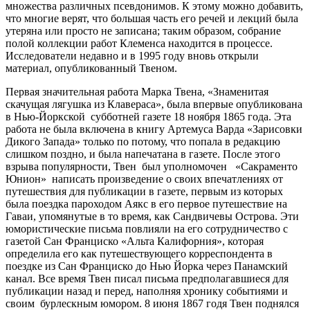
множества различных псевдонимов. К этому можно добавить,
что многие верят, что большая часть его речей и лекций была
утеряна или просто не записана; таким образом, собрание
полой коллекции работ Клеменса находится в процессе.
Исследователи недавно и в 1995 году вновь открыли
материал, опубликованный Твеном.
Первая значительная работа Марка Твена, «Знаменитая
скачущая лягушка из Клавераса», была впервые опубликована
в Нью-Йоркской субботней газете 18 ноября 1865 года. Эта
работа не была включена в книгу Артемуса Варда «Зарисовки
Дикого Запада» только по потому, что попала в редакцию
слишком поздно, и была напечатана в газете. После этого
взрыва популярности, Твен был уполномочен «Сакраменто
Юнион» написать произведение о своих впечатлениях от
путешествия для публикации в газете, первым из которых
была поездка пароходом Аякс в его первое путешествие на
Гаваи, упомянутые в то время, как Сандвичевы Острова. Эти
юмористические письма повлияли на его сотрудничество с
газетой Сан Франциско «Альта Калифорния», которая
определила его как путешествующего корреспондента в
поездке из Сан Франциско до Нью Йорка через Панамский
канал. Все время Твен писал письма предполагавшиеся для
публикации назад и перед, наполняя хронику событиями и
своим бурлескным юмором. 8 июня 1867 годя Твен поднялся